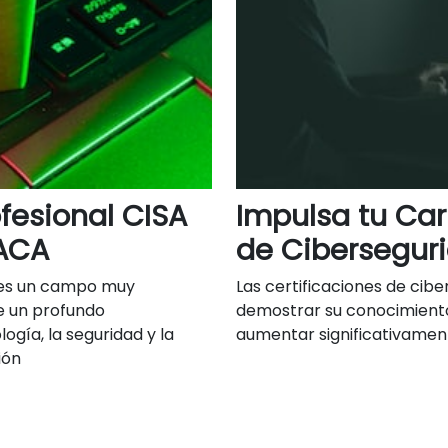
ofesional CISA
Impulsa tu Car
SACA
de Cibersegur
n es un campo muy
Las certificaciones de ci
re un profundo
demostrar su conocimiento
gía, la seguridad y la
aumentar significativament
ión