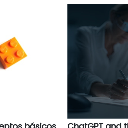
eptos básicos
ChatGPT and th