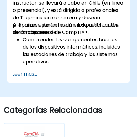
instructor, se llevará a cabo en Chile (en línea
continuidad del negocio en un entorno de
o presencial), y está dirigida a profesionales
nube.
de TI que inician su carrera y desean
Explorar la gobernanza, el cumplimiento,
prepararse para el examen de certificación
Al finalizar esta formación, los participantes
la seguridad y la gestión de datos en la
de Fundamentos de CompTIA+.
serán capaces de:
nube para garantizar un uso seguro y
Comprender los componentes básicos
conforme de los servicios en la nube.
de los dispositivos informáticos, incluidas
las estaciones de trabajo y los sistemas
operativos.
Desarrollar habilidades para utilizar
Leer más...
eficazmente diferentes tipos de datos y
bases de datos.
Familiarizarse con componentes
esenciales de hardware, interfaces de
dispositivos y periféricos.
Categorías Relacionadas
Aprender conceptos de redes y
seguridad para garantizar un entorno
informático seguro.