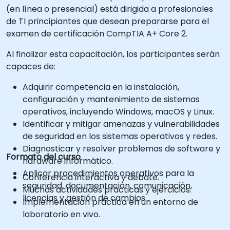
(en línea o presencial) está dirigida a profesionales
de TI principiantes que desean prepararse para el
examen de certificación CompTIA A+ Core 2.
Al finalizar esta capacitación, los participantes serán
capaces de:
Adquirir competencia en la instalación,
configuración y mantenimiento de sistemas
operativos, incluyendo Windows, macOS y Linux.
Identificar y mitigar amenazas y vulnerabilidades
de seguridad en los sistemas operativos y redes.
Diagnosticar y resolver problemas de software y
Formato del curso
hardware informático.
Aplicar procedimientos operativos para la
Conferencia interactiva y debate.
seguridad, documentación, comunicación,
Muchas actividades prácticas y ejercicios.
licencias y gestión de cambios.
Implementación práctica en un entorno de
laboratorio en vivo.