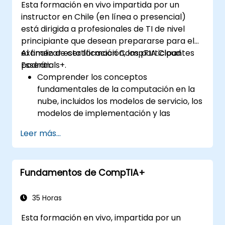
Esta formación en vivo impartida por un
instructor en Chile (en línea o presencial)
está dirigida a profesionales de TI de nivel
principiante que desean prepararse para el
examen de certificación CompTIA Cloud
Al finalizar esta formación, los participantes
Essentials+.
podrán:
Comprender los conceptos
fundamentales de la computación en la
nube, incluidos los modelos de servicio, los
modelos de implementación y las
características clave de la nube.
Leer más...
Evaluar el impacto empresarial de la
adopción de la nube, incluidas las
consideraciones de costos, los aspectos
Fundamentos de CompTIA+
legales y de cumplimiento, y la gestión de
riesgos.
Aprender sobre virtualización, gestión de
35 Horas
servicios en la nube, monitoreo,
Esta formación en vivo, impartida por un
recuperación ante desastres y