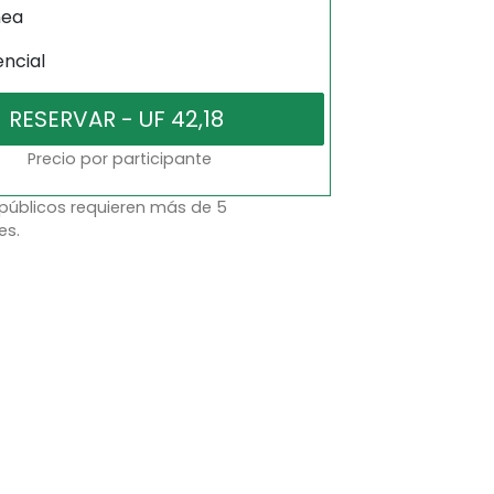
nea
encial
Precio por participante
 públicos requieren más de 5
es.