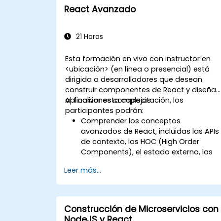
React Avanzado
21 Horas
Esta formación en vivo con instructor en
<ubicación> (en línea o presencial) está
dirigida a desarrolladores que desean
construir componentes de React y diseñar
aplicaciones complejas.
Al finalizar esta capacitación, los
participantes podrán:
Comprender los conceptos
avanzados de React, incluidas las APIs
de contexto, los HOC (High Order
Components), el estado externo, las
APIs asíncronas, etc.
Leer más...
Construir componentes composites
con React.
Habilitar la autenticación del lado del
servidor y del cliente.
Construcción de Microservicios con
Implementar las bibliotecas de React 
NodeJS y React