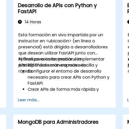
Desarrollo de APIs con Python y
FastAPI
14 Horas
Esta formación en vivo impartida por un
instructor en <ubicación> (en línea o
presencial) está dirigida a desarrolladores
que desean utilizar FastAPI junto con
Python para crear, probar e implementar
Al finalizar esta formación, los
APIs RESTful de manera más sencilla y
participantes serán capaces de:
rápida.
Configurar el entorno de desarrollo
necesario para crear APIs con Python y
FastAPI.
Crear APIs de forma más rápida y
sencilla utilizando la biblioteca FastAPI.
Leer más...
Aprender a crear modelos de datos y
esquemas basados en Pydantic y
OpenAPI.
Conectar APIs a una base de datos
MongoDB para Administradores
y
utilizando SQLAlchemy.