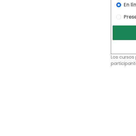
En lí
Pres
Los cursos
participant