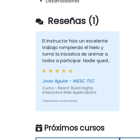
Desarrolladores
Reseñas (1)
El instructor hizo un excelente
trabajo rompiendo el hielo y
tomó la iniciativa de animar a
todos a participar. Nadie quedó
excluido, y logró adaptarse muy
bien a las dificultades de cada
persona. Utilizó eficazmente los
Joao Aguiar - INESC TEC
desafíos y preguntas
Curso - React: Build Highly
Interactive Web Applications
planteados por los participantes
para proporcionar explicaciones
Traducción Automática
más claras al público en
general.
Próximos cursos