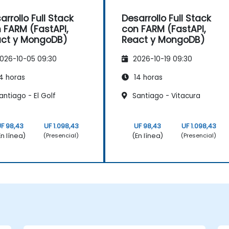
arrollo Full Stack
Desarrollo Full Stack
 FARM (FastAPI,
con FARM (FastAPI,
ct y MongoDB)
React y MongoDB)
026-10-05 09:30
2026-10-19 09:30
4 horas
14 horas
ntiago - El Golf
Santiago - Vitacura
F 98,43
UF 1.098,43
UF 98,43
UF 1.098,43
En línea)
(En línea)
(Presencial)
(Presencial)