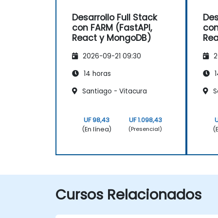
Desarrollo Full Stack
Des
con FARM (FastAPI,
con
React y MongoDB)
Rea
2026-09-21 09:30
2
14 horas
1
Santiago - Vitacura
Sa
UF 98,43
UF 1.098,43
U
(En línea)
(
(Presencial)
Cursos Relacionados