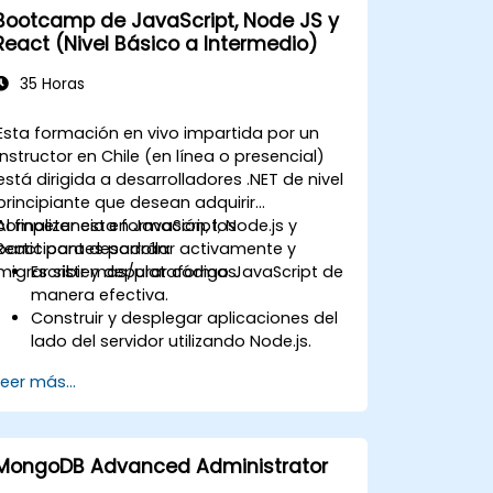
Bootcamp de JavaScript, Node JS y
React (Nivel Básico a Intermedio)
35 Horas
Esta formación en vivo impartida por un
instructor en Chile (en línea o presencial)
está dirigida a desarrolladores .NET de nivel
principiante que desean adquirir
competencia en JavaScript, Node.js y
Al finalizar esta formación, los
React para desarrollar activamente y
participantes podrán:
migrar sistemas/plataformas.
Escribir y depurar código JavaScript de
manera efectiva.
Construir y desplegar aplicaciones del
lado del servidor utilizando Node.js.
Desarrollar interfaces de usuario
Leer más...
dinámicas y responsivas con React.
Integrar componentes front-end y
back-end para crear aplicaciones full-
stack.
MongoDB Advanced Administrator
Comprender las mejores prácticas