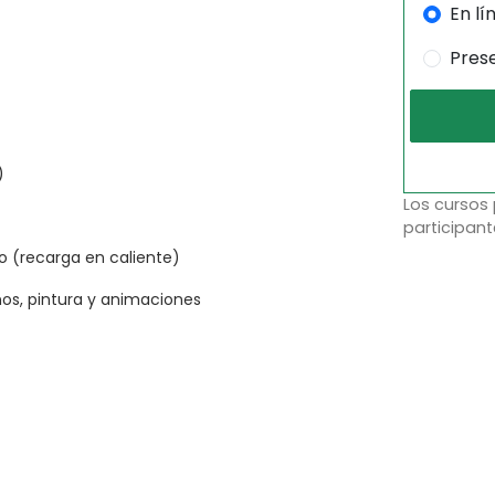
En lí
Pres
)
Los cursos
participant
o (recarga en caliente)
ños, pintura y animaciones