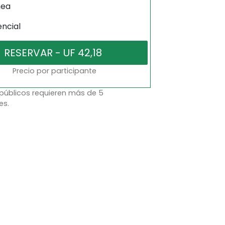
nea
encial
Precio por participante
 públicos requieren más de 5
es.