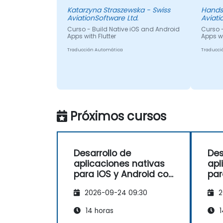
Katarzyna Straszewska - Swiss
Hands
AviationSoftware Ltd.
Aviati
Curso - Build Native iOS and Android
Curso -
Apps with Flutter
Apps wi
Traducción Automática
Traducci
Próximos cursos
Desarrollo de
Des
aplicaciones nativas
apl
para iOS y Android con
par
Flutter
Flu
2026-09-24 09:30
2
14 horas
1