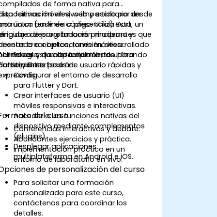
compiladas de forma nativa para
dispositivos móviles, web y escritorio desde
Esta formación en vivo impartida por un
una única base de código. Utiliza Dart, un
instructor (en línea o presencial) está
lenguaje de programación moderno y
dirigida a desarrolladores principiantes que
orientado a objetos, también desarrollado
desean crear aplicaciones móviles
por Google, que está optimizado para
hermosas y de alto rendimiento utilizando
Al finalizar esta capacitación, los
construir interfaces de usuario rápidas y
Flutter y Dart.
participantes podrán:
expresivas.
Configurar el entorno de desarrollo
para Flutter y Dart.
Crear interfaces de usuario (UI)
móviles responsivas e interactivas.
Formato del curso
Acceder a las funciones nativas del
dispositivo mediante complementos
Conferencias interactivas y debate.
(plugins).
Abundantes ejercicios y práctica.
Desplegar aplicaciones
Implementación práctica en un
multiplataforma en Android e iOS.
entorno de laboratorio en vivo.
Opciones de personalización del curso
Para solicitar una formación
personalizada para este curso,
contáctenos para coordinar los
detalles.