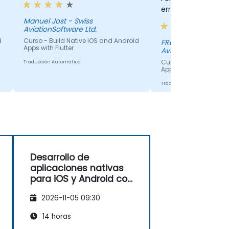
errores/dificultade
encontrados por lo
Manuel Jost - Swiss
AviationSoftware Ltd.
participantes y co
d
Curso - Build Native iOS and Android
soluciones para res
FREDERIC WALTZER 
Apps with Flutter
AviationSoftware Lt
problemas.
Curso - Build Native 
Traducción Automática
Apps with Flutter
Traducción Automática
Desarrollo de
aplicaciones nativas
para iOS y Android con
Flutter
2026-11-05 09:30
14 horas