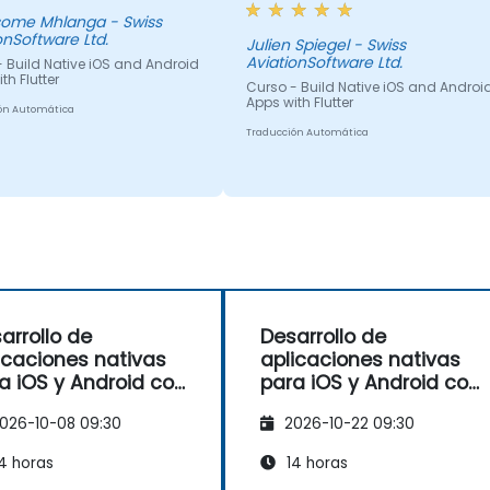
ome Mhlanga - Swiss
onSoftware Ltd.
Julien Spiegel - Swiss
AviationSoftware Ltd.
 Build Native iOS and Android
th Flutter
Curso - Build Native iOS and Androi
Apps with Flutter
ón Automática
Traducción Automática
arrollo de
Desarrollo de
icaciones nativas
aplicaciones nativas
a iOS y Android con
para iOS y Android con
tter
Flutter
026-10-08 09:30
2026-10-22 09:30
4 horas
14 horas