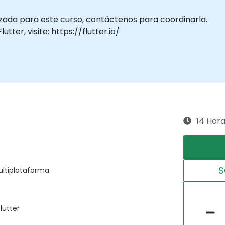
izada para este curso, contáctenos para coordinarla.
ter, visite: https://flutter.io/
14 Hor
S
ultiplataforma.
lutter