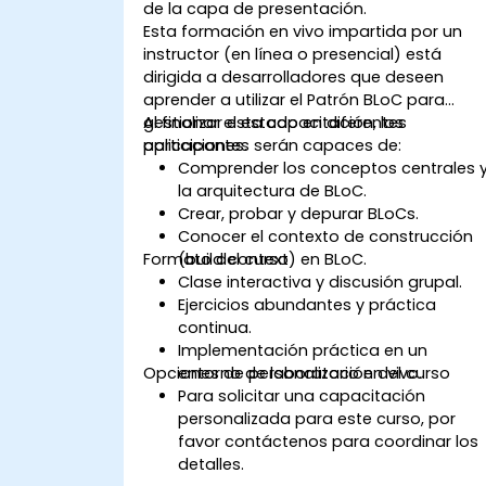
de la capa de presentación.
Esta formación en vivo impartida por un
instructor (en línea o presencial) está
dirigida a desarrolladores que deseen
aprender a utilizar el Patrón BLoC para
gestionar el estado en diferentes
Al finalizar esta capacitación, los
aplicaciones.
participantes serán capaces de:
Comprender los conceptos centrales 
la arquitectura de BLoC.
Crear, probar y depurar BLoCs.
Conocer el contexto de construcción
Formato del curso
(build context) en BLoC.
Clase interactiva y discusión grupal.
Ejercicios abundantes y práctica
continua.
Implementación práctica en un
Opciones de personalización del curso
entorno de laboratorio en vivo.
Para solicitar una capacitación
personalizada para este curso, por
favor contáctenos para coordinar los
detalles.