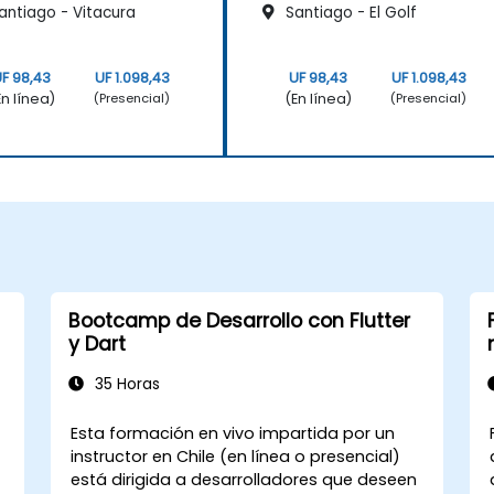
antiago - Vitacura
Santiago - El Golf
F 98,43
UF 1.098,43
UF 98,43
UF 1.098,43
En línea)
(En línea)
(Presencial)
(Presencial)
Bootcamp de Desarrollo con Flutter
y Dart
35 Horas
Esta formación en vivo impartida por un
instructor en Chile (en línea o presencial)
está dirigida a desarrolladores que deseen