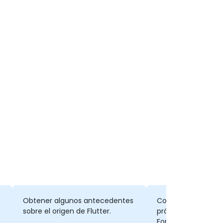
Obtener algunos antecedentes
Consejos sobre 'b
sobre el origen de Flutter.
prácticas' con Flutt
Formador a los