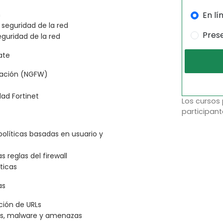
En lí
n
 seguridad de la red
Pres
eguridad de la red
ate
eración (NGFW)
ad Fortinet
Los cursos
participant
olíticas basadas en usuario y
as reglas del firewall
ticas
as
ación de URLs
rus, malware y amenazas