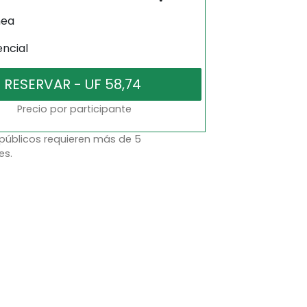
nea
encial
Precio por participante
 públicos requieren más de 5
es.