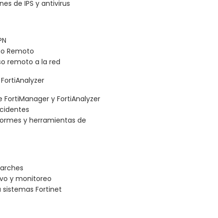
es de IPS y antivirus
PN
eso Remoto
so remoto a la red
FortiAnalyzer
 FortiManager y FortiAnalyzer
ncidentes
nformes y herramientas de
parches
vo y monitoreo
a sistemas Fortinet