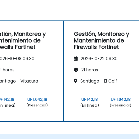
tión, Monitoreo y
Gestión, Monitoreo y
tenimiento de
Mantenimiento de
ewalls Fortinet
Firewalls Fortinet
026-10-08 09:30
2026-10-22 09:30
1 horas
21 horas
antiago - Vitacura
Santiago - El Golf
F 142,18
UF 1.642,18
UF 142,18
UF 1.642,18
En línea)
(En línea)
(Presencial)
(Presencial)