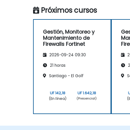
Próximos cursos
Gestión, Monitoreo y
Ges
Mantenimiento de
Man
Firewalls Fortinet
Fir
2026-09-24 09:30
2
21 horas
2
Santiago - El Golf
S
UF 142,18
UF 1.642,18
U
(En línea)
(
(Presencial)