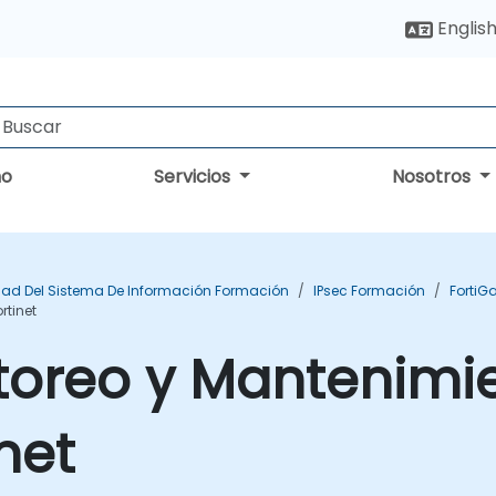
Englis
no
Servicios
Nosotros
ad Del Sistema De Información Formación
IPsec Formación
FortiG
rtinet
toreo y Mantenimi
inet