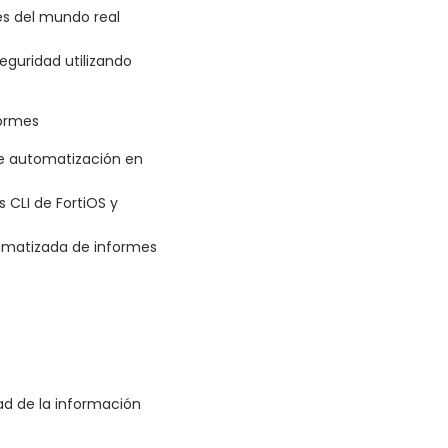
es del mundo real
eguridad utilizando
formes
de automatización en
 CLI de FortiOS y
omatizada de informes
ad de la información