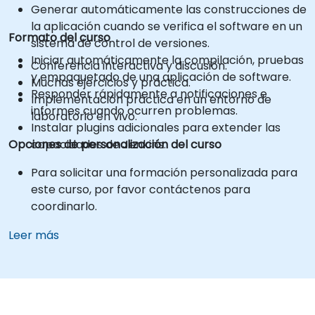
Generar automáticamente las construcciones de
la aplicación cuando se verifica el software en un
Formato del curso
sistema de control de versiones.
Iniciar automáticamente la compilación, pruebas
Conferencia interactiva y discusión.
y empaquetado de una aplicación de software.
Muchas ejercicios y práctica.
Responder rápidamente a notificaciones e
Implementación práctica en un entorno de
informes cuando ocurren problemas.
laboratorio en vivo.
Instalar plugins adicionales para extender las
Opciones de personalización del curso
capacidades de Jenkins.
Para solicitar una formación personalizada para
este curso, por favor contáctenos para
coordinarlo.
Leer más