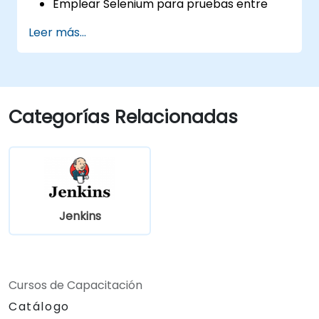
Emplear Selenium para pruebas entre
navegadores
Leer más...
Distribuir las pruebas utilizando Selenium
Grid
Ejecutar pruebas de regresión con
Selenium en Jenkins
Preparar informes de prueba e informes
Categorías Relacionadas
periódicos usando Jenkins
Jenkins
Cursos de Capacitación
Catálogo