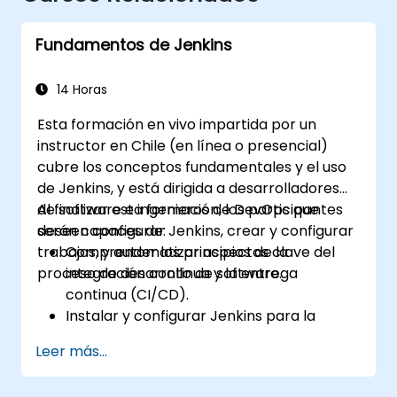
Fundamentos de Jenkins
14 Horas
Esta formación en vivo impartida por un
instructor en Chile (en línea o presencial)
cubre los conceptos fundamentales y el uso
de Jenkins, y está dirigida a desarrolladores
de software e ingenieros de DevOps que
Al finalizar esta formación, los participantes
deseen configurar Jenkins, crear y configurar
serán capaces de:
trabajos, y automatizar aspectos clave del
Comprender los principios de la
proceso de desarrollo de software.
integración continua y la entrega
continua (CI/CD).
Instalar y configurar Jenkins para la
automatización de software.
Leer más...
Crear y gestionar trabajos de Jenkins
para construir y probar aplicaciones.