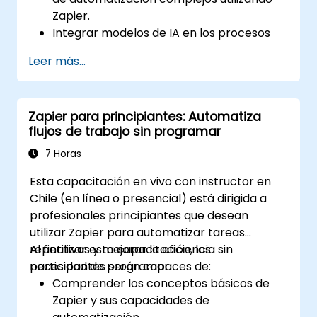
Zapier.
Integrar modelos de IA en los procesos
empresariales para obtener insights
Leer más...
predictivos.
Optimizar las operaciones automatizando
tareas en múltiples plataformas.
Zapier para principiantes: Automatiza
Supervisar y solucionar problemas de los
flujos de trabajo sin programar
flujos de trabajo automatizados para
lograr una mejora continua.
7 Horas
Esta capacitación en vivo con instructor en
Chile (en línea o presencial) está dirigida a
profesionales principiantes que desean
utilizar Zapier para automatizar tareas
repetitivas y mejorar la eficiencia sin
Al finalizar esta capacitación, los
necesidad de programar.
participantes serán capaces de:
Comprender los conceptos básicos de
Zapier y sus capacidades de