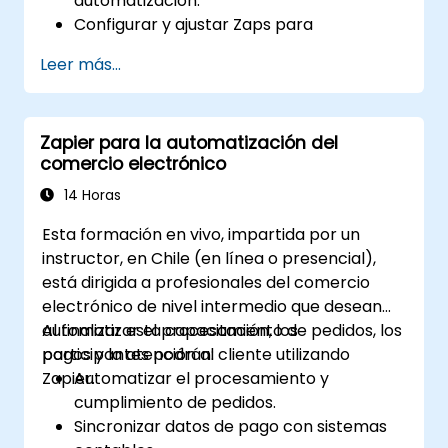
automatización.
Configurar y ajustar Zaps para
automatizar tareas.
Leer más...
Integrar herramientas empresariales
populares con Zapier.
Gestionar y optimizar flujos de trabajo
Zapier para la automatización del
automatizados.
comercio electrónico
14 Horas
Esta formación en vivo, impartida por un
instructor, en Chile (en línea o presencial),
está dirigida a profesionales del comercio
electrónico de nivel intermedio que desean
automatizar el procesamiento de pedidos, los
Al finalizar esta capacitación, los
pagos y la atención al cliente utilizando
participantes podrán:
Zapier.
Automatizar el procesamiento y
cumplimiento de pedidos.
Sincronizar datos de pago con sistemas