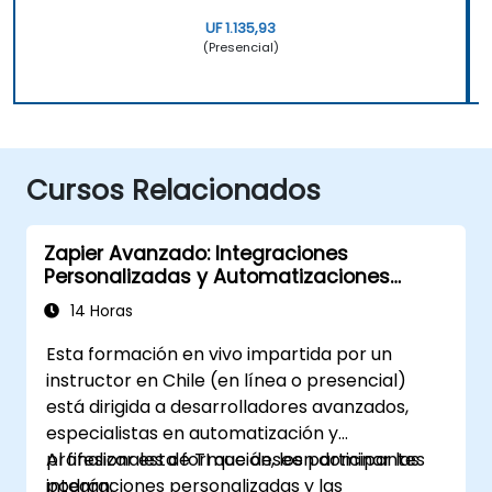
UF 1.135,93
(Presencial)
Cursos Relacionados
Zapier Avanzado: Integraciones
Personalizadas y Automatizaciones
Multietapa
14 Horas
Esta formación en vivo impartida por un
instructor en Chile (en línea o presencial)
está dirigida a desarrolladores avanzados,
especialistas en automatización y
profesionales de TI que deseen dominar las
Al finalizar esta formación, los participantes
integraciones personalizadas y las
podrán: