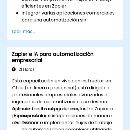
eficientes en Zapier.
Integrar varias aplicaciones comerciales
para una automatización sin
interrupciones.
Leer más...
Optimizar el rendimiento de los Zaps y
solucionar problemas comunes.
Escalar la automatización de flujos de
Zapier e IA para automatización
trabajo según las necesidades
empresarial
empresariales.
21 Horas
Esta capacitación en vivo con instructor en
Chile (en línea o presencial) está dirigida a
profesionales empresariales avanzados e
ingenieros de automatización que desean
aprovechar las integraciones entre Zapier e
Al finalizar esta capacitación, los
IA para escalar sus operaciones de manera
participantes podrán:
eficiente.
Diseñar e implementar flujos de trabajo
de automatización complejos utilizando