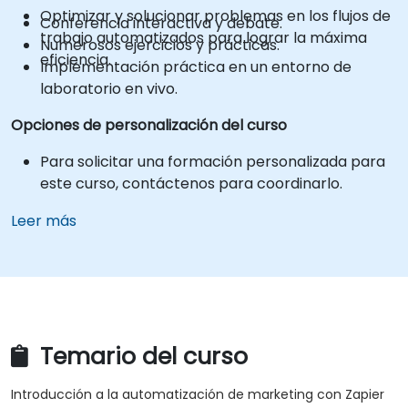
Optimizar y solucionar problemas en los flujos de
Conferencia interactiva y debate.
trabajo automatizados para lograr la máxima
Numerosos ejercicios y prácticas.
eficiencia.
Implementación práctica en un entorno de
laboratorio en vivo.
Opciones de personalización del curso
Para solicitar una formación personalizada para
este curso, contáctenos para coordinarlo.
Leer más
Temario del curso
Introducción a la automatización de marketing con Zapier