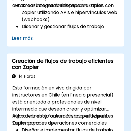
automatizaciones multietapa en Zapier.
Crear integraciones personalizadas con
Zapier utilizando APIs e hipervínculos web
(webhooks).
Diseñar y gestionar flujos de trabajo
complejos multietapa.
Leer más...
Optimizar y depurar flujos de trabajo de
automatización avanzados.
Integrar Zapier con aplicaciones
Creación de flujos de trabajo eficientes
propietarias o menos comunes.
con Zapier
14 Horas
Esta formación en vivo dirigida por
instructores en Chile (en línea o presencial)
está orientada a profesionales de nivel
intermedio que desean crear y optimizar
flujos de trabajo automatizados utilizando
Al finalizar esta formación, los participantes
Zapier para las operaciones comerciales.
serán capaces de:
Diseñar e implementar flujos de trabajo