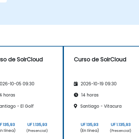
so de SolrCloud
Curso de SolrCloud
026-10-05 09:30
2026-10-19 09:30
4 horas
14 horas
ntiago - El Golf
Santiago - Vitacura
F 135,93
UF 1.135,93
UF 135,93
UF 1.135,93
En línea)
(En línea)
(Presencial)
(Presencial)