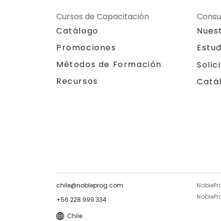
Cursos de Capacitación
Consu
Catálogo
Nues
Promociones
Estu
Métodos de Formación
Solic
Recursos
Catá
chile@nobleprog.com
NoblePr
NoblePro
+56 228 999 334
Chile