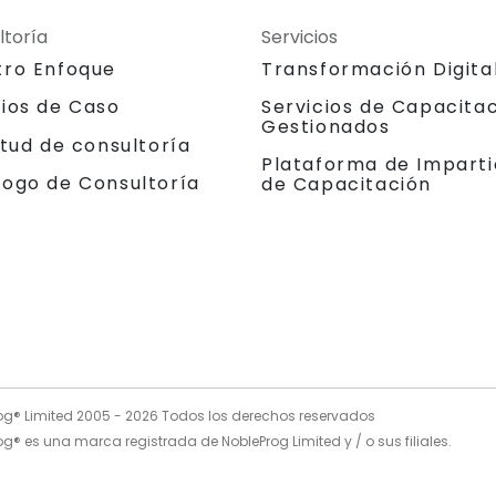
ltoría
Servicios
tro Enfoque
Transformación Digita
dios de Caso
Servicios de Capacita
Gestionados
itud de consultoría
Plataforma de Imparti
logo de Consultoría
de Capacitación
og® Limited 2005 -
2026
Todos los derechos reservados
g® es una marca registrada de NobleProg Limited y / o sus filiales.