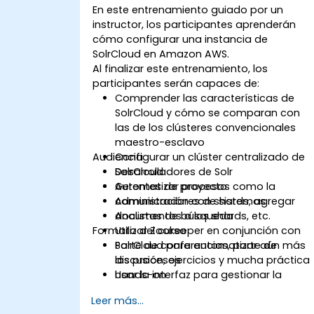
En este entrenamiento guiado por un
instructor, los participantes aprenderán
cómo configurar una instancia de
SolrCloud en Amazon AWS.
Al finalizar este entrenamiento, los
participantes serán capaces de:
Comprender las características de
SolrCloud y cómo se comparan con
las de los clústeres convencionales
maestro-esclavo
Audiencia
Configurar un clúster centralizado de
SolrCloud
Desarrolladores de Solr
Automatizar procesos como la
Gerentes de proyecto
comunicación con shards, agregar
Administradores de sistemas
documentos a los shards, etc.
Analistas de búsqueda
Formato del curso
Utilizar Zookeeper en conjunción con
SolrCloud para automatizar aún más
Parte de conferencias, parte de
los procesos
discusión, ejercicios y mucha práctica
Usar la interfaz para gestionar la
hands-on
reportación de errores
Leer más...
Balancear la carga en una instalación