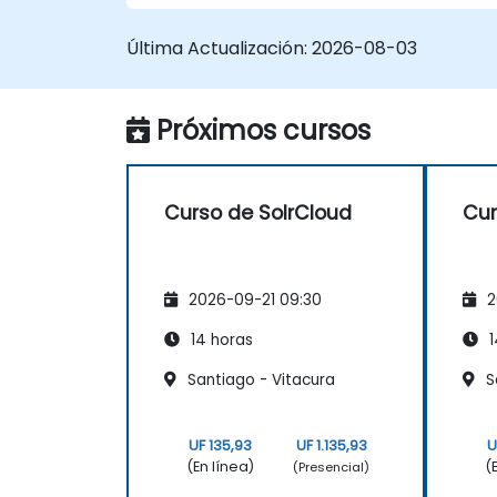
de SolrCloud
Configurar SolrCloud para
Última Actualización:
2026-08-03
procesamiento continuo y failover
Próximos cursos
Curso de SolrCloud
Cur
2026-09-21 09:30
2
14 horas
1
Santiago - Vitacura
Sa
UF 135,93
UF 1.135,93
U
(En línea)
(
(Presencial)