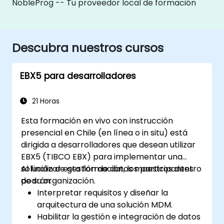
NobleProg -- Tu proveedor local de formación
Descubra nuestros cursos
EBX5 para desarrolladores
21 Horas
Esta formación en vivo con instrucción
presencial en Chile (en línea o in situ) está
dirigida a desarrolladores que desean utilizar
EBX5 (TIBCO EBX) para implementar una
solución de gestión de datos maestros dentro
Al finalizar esta formación, los participantes
de su organización.
podrán:
Interpretar requisitos y diseñar la
arquitectura de una solución MDM.
Habilitar la gestión e integración de datos