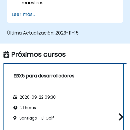
maestros.
Integrar y transferir datos entre múltiples
Leer más...
sistemas.
Importar datos en EBX5 utilizando lógica
de emparejamiento y fusión.
Última Actualización:
2023-11-15
Diseñar, crear y documentar un modelo
de datos que aborde los requisitos
comerciales de su organización.
Próximos cursos
Integrar EBX5 con servicios de terceros.
EBX5 para desarrolladores
2026-09-22 09:30
21 horas
Santiago - El Golf