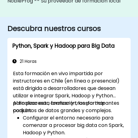
NobleProg -- Su proveedor de formación local
Descubra nuestros cursos
Python, Spark y Hadoop para Big Data
21 Horas
Esta formación en vivo impartida por
instructores en Chile (en línea o presencial)
está dirigida a desarrolladores que desean
utilizar e integrar Spark, Hadoop y Python
para procesar, analizar y transformar
Al finalizar esta formación, los participantes
conjuntos de datos grandes y complejos.
podrán:
Configurar el entorno necesario para
comenzar a procesar big data con Spark,
Hadoop y Python.