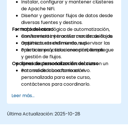
Instalar, configurar y mantener clústeres
de Apache NiFi.
Diseñar y gestionar flujos de datos desde
diversas fuentes y destinos.
Formato del curso
Implementar lógica de automatización,
enrutamiento y transformación de flujos.
Conferencia interactiva con discusión de
Optimizar el rendimiento, supervisar las
arquitecturas del mundo real.
operaciones y solucionar problemas.
Prácticas prácticas: creación, despliegue
y gestión de flujos.
Opciones de personalización del curso
Ejercicios basados en escenarios en un
entorno de laboratorio en vivo.
Para solicitar una formación
personalizada para este curso,
contáctenos para coordinarlo.
Leer más...
Última Actualización:
2025-10-28