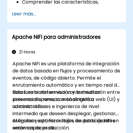
Comprender las características,
componentes principales y arquitectura
Leer más...
de Spark y Hadoop.
Aprender cómo integrar Spark, Hadoop y
Python para el procesamiento de
Apache NiFi para administradores
grandes datos.
Explorar las herramientas del ecosistema
de Spark (Spark MLlib, Spark Streaming,
21 Horas
Kafka, Sqoop, Kafka y Flume).
Apache NiFi es una plataforma de integración
Construir sistemas de recomendación
de datos basada en flujos y procesamiento de
mediante filtrado colaborativo, similares
eventos, de código abierto. Permite el
a los utilizados por Netflix, YouTube,
enrutamiento automático y en tiempo real de
Amazon, Spotify y Google.
datos, su transformación y la mediación entre
Esta formación en vivo con instructor
Utilizar Apache Mahout para escalar
sistemas dispares, con una interfaz web (UI) y
presencial o remoto está dirigida a
algoritmos de aprendizaje automático.
un control fino.
administradores e ingenieros de nivel
intermedio que deseen desplegar, gestionar,
asegurar y optimizar flujos de datos de NiFi en
Al finalizar esta formación, los participantes
entornos de producción.
serán capaces de: