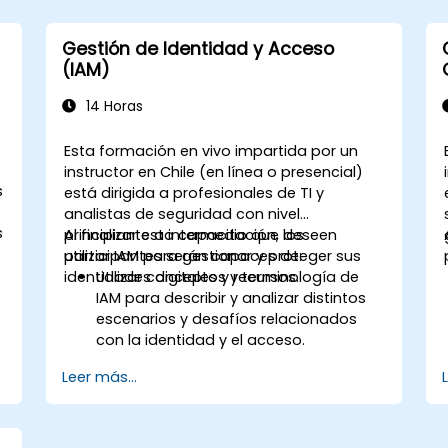
la interfaz de línea de comandos (CLI).
Configurar y supervisar la replicación
Gestión de Identidad y Acceso
para garantizar alta disponibilidad y
(IAM)
balanceo de carga.
Gestionar la autenticación LDAP
14 Horas
utilizando SSSD para mejorar el
rendimiento.
Esta formación en vivo impartida por un
Integrar el Servidor de Directorio 389
instructor en Chile (en línea o presencial)
con Microsoft Active Directory.
s
está dirigida a profesionales de TI y
analistas de seguridad con nivel
s
principiante a intermedio que deseen
Al finalizar esta capacitación, los
utilizar IAM para gestionar y proteger sus
participantes serán capaces de:
identidades digitales y recursos.
Utilizar conceptos y terminología de
IAM para describir y analizar distintos
escenarios y desafíos relacionados
con la identidad y el acceso.
e
Implementar y gestionar soluciones de
Leer más...
identidad y acceso para diversas
plataformas y entornos, utilizando
herramientas y tecnologías de IAM.
Integrar e interoperar distintos