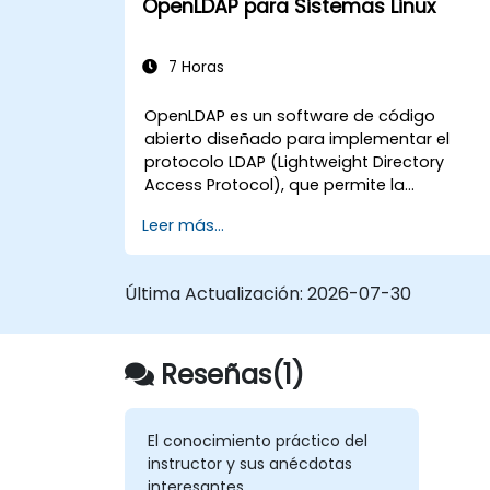
OpenLDAP para Sistemas Linux
sistemas, servicios y aplicaciones.
Integrar FreeIPA con Active Directory d
Windows.
7 Horas
Realizar copias de seguridad,
replicación y migración de un servidor
OpenLDAP es un software de código
FreeIPA.
abierto diseñado para implementar el
protocolo LDAP (Lightweight Directory
Access Protocol), que permite la
administración y el acceso a directorios d
Leer más...
información. Es un servidor de directorio
muy popular, que puede utilizarse para
almacenar y compartir datos sobre
Última Actualización:
2026-07-30
usuarios, grupos, recursos de red y otros
objetos en una red.
Reseñas(1)
El conocimiento práctico del
instructor y sus anécdotas
interesantes.