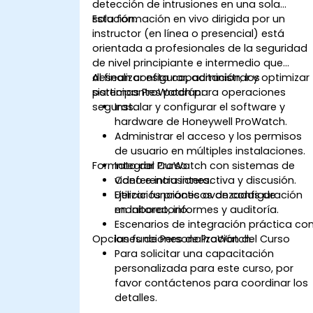
detección de intrusiones en una sola
solución.
Esta formación en vivo dirigida por un
instructor (en línea o presencial) está
orientada a profesionales de la seguridad
de nivel principiante e intermedio que
desean configurar, administrar y optimizar
Al finalizar esta capacitación, los
sistemas ProWatch para operaciones
participantes podrán:
seguras.
Instalar y configurar el software y
hardware de Honeywell ProWatch.
Administrar el acceso y los permisos
de usuario en múltiples instalaciones.
Formato del Curso
Integrar ProWatch con sistemas de
video e intrusiones.
Conferencia interactiva y discusión.
Utilizar funciones avanzadas de
Ejercicios prácticos de configuración
monitoreo, informes y auditoría.
en laboratorio.
Escenarios de integración práctica co
Opciones de Personalización del Curso
las funciones de ProWatch.
Para solicitar una capacitación
personalizada para este curso, por
favor contáctenos para coordinar los
detalles.