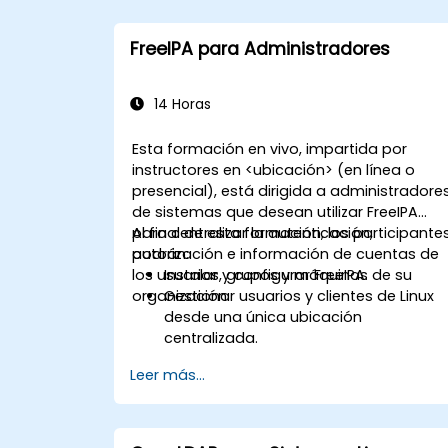
FreeIPA para Administradores
14 Horas
Esta formación en vivo, impartida por
instructores en <ubicación> (en línea o
presencial), está dirigida a administradore
de sistemas que desean utilizar FreeIPA
para centralizar la autenticación,
Al final de esta formación, los participante
autorización e información de cuentas de
podrán:
los usuarios, grupos y máquinas de su
Instalar y configurar FreeIPA.
organización.
Gestionar usuarios y clientes de Linux
desde una única ubicación
centralizada.
Utilizar la interfaz CLI, la Web UI e RPC d
Leer más...
FreeIPA para establecer y gestionar
permisos.
Habilitar la autenticación de Inicio de
Sesión Único (SSO) en todos los