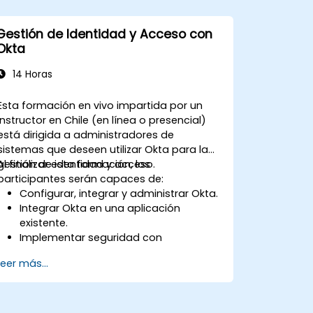
archivos.
Instalar un Servicio de certificados y
Gestión de Identidad y Acceso con
gestionar certificados.
Okta
Implementar y gestionar servicios
como cifrado, certificados y
14 Horas
autenticación.
Esta formación en vivo impartida por un
instructor en Chile (en línea o presencial)
está dirigida a administradores de
sistemas que deseen utilizar Okta para la
gestión de identidad y acceso.
Al finalizar esta formación, los
participantes serán capaces de:
Configurar, integrar y administrar Okta.
Integrar Okta en una aplicación
existente.
Implementar seguridad con
autenticación multifactor.
Leer más...