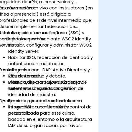
seguridad de APIs, microservicios y
aplicaciones web.
Esta formación en vivo con instructores (en
línea o presencial) está dirigida a
profesionales de TI de nivel intermedio que
deseen implementar federación de
identidad, inicio de sesión único (SSO) y
Al finalizar esta formación, los
control de acceso mediante WSO2 Identity
participantes podrán:
Server.
Instalar, configurar y administrar WSO2
Identity Server.
Habilitar SSO, federación de identidad y
autenticación multifactor.
Formato del curso
Integrarse con LDAP, Active Directory y
IdPs de terceros.
Clase interactiva y debate.
Diseñar y aplicar flujos de trabajo de
Práctica directa con WSO2 Identity
autenticación y autorización.
Server en escenarios de gestión de
identidad de muestra.
Opciones de personalización del curso
Ejercicios guiados centrados en la
integración, autenticación y control de
Para solicitar una formación
acceso.
personalizada para este curso,
basada en el entorno o la arquitectura
IAM de su organización, por favor
contáctenos para coordinar los