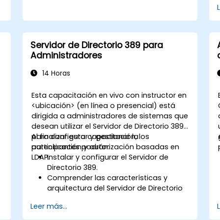
Servidor de Directorio 389 para
Administradores
14 Horas
Esta capacitación en vivo con instructor en
<ubicación> (en línea o presencial) está
dirigida a administradores de sistemas que
desean utilizar el Servidor de Directorio 389
para configurar y gestionar la
Al finalizar esta capacitación, los
autenticación y autorización basadas en
participantes podrán:
LDAP.
Instalar y configurar el Servidor de
Directorio 389.
Comprender las características y
arquitectura del Servidor de Directorio
389.
Leer más...
Aprender a configurar el servidor de
directorio mediante la consola web y