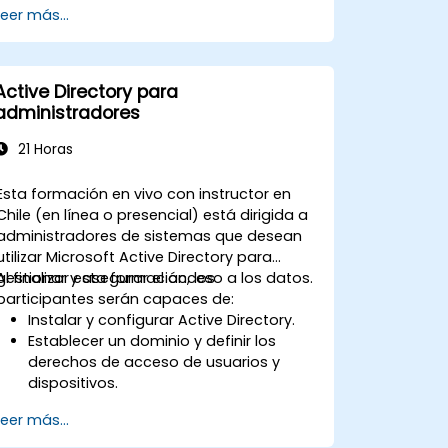
Leer más...
detalles.
Active Directory para
administradores
21 Horas
Esta formación en vivo con instructor en
Chile (en línea o presencial) está dirigida a
administradores de sistemas que desean
utilizar Microsoft Active Directory para
gestionar y asegurar el acceso a los datos.
Al finalizar esta formación, los
participantes serán capaces de:
Instalar y configurar Active Directory.
Establecer un dominio y definir los
derechos de acceso de usuarios y
dispositivos.
Gestionar usuarios y equipos mediante
Leer más...
Directivas de grupo.
Controlar el acceso a servidores de