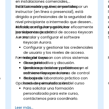
en instalaciones comerciales,
institucionales y gubernamentales.
Esta formación en vivo, impartida por un
instructor (en línea o presencial), está
dirigida a profesionales de la seguridad de
nivel principiante a intermedio que deseen
instalar, configurar y gestionar eficazmente
Al finalizar esta formación, los
los sistemas de control de acceso Keyscan
participantes podrán:
Aurora.
Instalar y configurar el software
Keyscan Aurora.
Configurar y gestionar las credenciales
de usuario y los niveles de acceso.
Formato del curso
Integrar Keyscan con otros sistemas
de seguridad.
Clase interactiva y discusión.
Monitorear, resolver problemas y
Ejercicios prácticos y práctica con el
mantener las operaciones de control
software Keyscan Aurora.
n
de acceso.
Trabajo de laboratorio práctico con
Opciones de personalización del curso
hardware simulado o real.
Para solicitar una formación
personalizada para este curso,
contáctenos para coordinarlo.
Leer más...