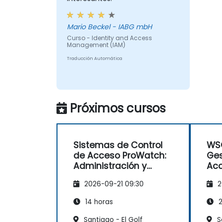
Mario Beckel - IABG mbH
Curso - Identity and Access
Management (IAM)
Traducción Automática
Próximos cursos
Sistemas de Control
WSO
de Acceso ProWatch:
Ges
Administración y
Ac
Configuración
2026-09-21 09:30
2
Avanzada
14 horas
2
Santiago - El Golf
S