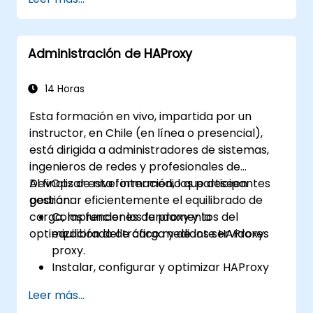
Utilizar módulos y complementos del
servidor web para extender la
funcionalidad y la seguridad de los
Administración de HAProxy
servidores web.
Utilizar herramientas y técnicas del
servidor web para monitorear y
14 Horas
solucionar problemas del servidor web.
Esta formación en vivo, impartida por un
Aplicar las mejores prácticas y
instructor, en Chile (en línea o presencial),
recomendaciones del servidor web para
está dirigida a administradores de sistemas,
optimizar su rendimiento y seguridad.
ingenieros de redes y profesionales de
DevOps de nivel intermedio que deseen
Al finalizar esta formación, los participantes
gestionar eficientemente el equilibrado de
podrán:
carga, las funciones de proxy y la
Comprender los fundamentos del
optimización del tráfico mediante HAProxy.
equilibrado de carga y de los servidores
proxy.
Instalar, configurar y optimizar HAProxy
para diversos casos de uso.
Leer más...
Utilizar funciones avanzadas como ACLs