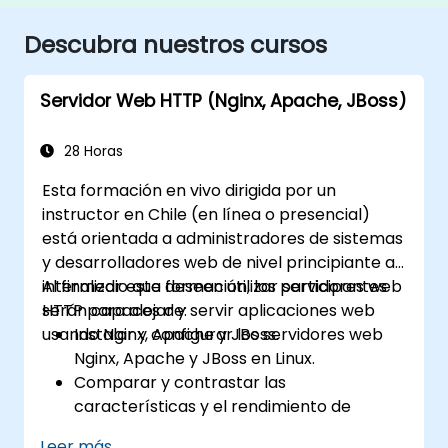
Descubra nuestros cursos
Servidor Web HTTP (Nginx, Apache, JBoss)
28 Horas
Esta formación en vivo dirigida por un
instructor en Chile (en línea o presencial)
está orientada a administradores de sistemas
y desarrolladores web de nivel principiante a
intermedio que deseen utilizar servidores web
Al finalizar esta formación, los participantes
HTTP para alojar y servir aplicaciones web
serán capaces de:
usando Nginx, Apache y JBoss.
Instalar y configurar los servidores web
Nginx, Apache y JBoss en Linux.
Comparar y contrastar las
características y el rendimiento de
diferentes servidores web.
Leer más...