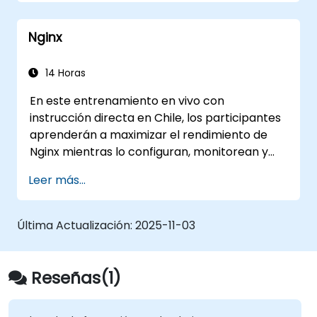
(Listas de Control de Acceso),
manipulación de cabeceras HTTP y
Nginx
registros para mejorar el control.
Supervisar y solucionar problemas en
HAProxy para lograr el máximo
14 Horas
rendimiento y fiabilidad.
En este entrenamiento en vivo con
instrucción directa en Chile, los participantes
aprenderán a maximizar el rendimiento de
Nginx mientras lo configuran, monitorean y
resuelven problemas para manejar diversas
Leer más...
formas de tráfico HTTP/TCP. Los temas
incluyen cómo configurar los parámetros
más importantes de Nginx, del sistema
Última Actualización:
2025-11-03
operativo y de una máquina virtual para
obtener el máximo valor.
Reseñas(1)