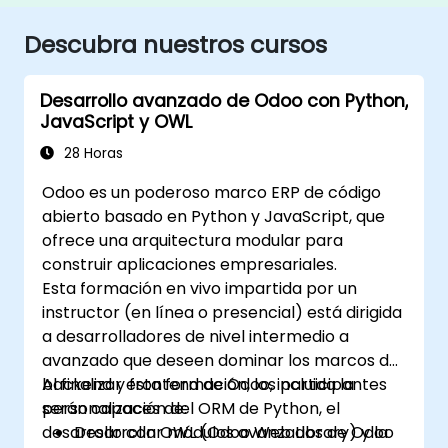
Descubra nuestros cursos
Desarrollo avanzado de Odoo con Python,
JavaScript y OWL
28 Horas
Odoo es un poderoso marco ERP de código
abierto basado en Python y JavaScript, que
ofrece una arquitectura modular para
construir aplicaciones empresariales.
Esta formación en vivo impartida por un
instructor (en línea o presencial) está dirigida
a desarrolladores de nivel intermedio a
avanzado que deseen dominar los marcos de
backend y frontend de Odoo, incluida la
Al finalizar esta formación, los participantes
personalización del ORM de Python, el
serán capaces de:
desarrollo con OWL (Odoo Web Library) y la
Desarrollar módulos avanzados de Odoo