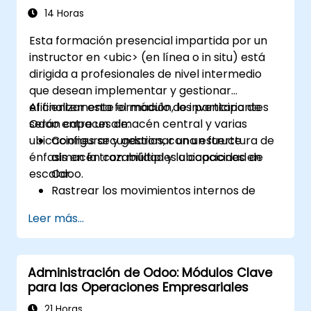
Logística
14 Horas
Esta formación presencial impartida por un
instructor en <ubic> (en línea o in situ) está
dirigida a profesionales de nivel intermedio
que desean implementar y gestionar
eficientemente el módulo de inventario de
Al finalizar esta formación, los participantes
Odoo entre un almacén central y varias
serán capaces de:
ubicaciones secundarias, con un fuerte
Configurar y gestionar una estructura de
énfasis en la trazabilidad y la capacidad de
almacén con múltiples ubicaciones en
escalar.
Odoo.
Rastrear los movimientos internos de
productos y optimizar las transferencias
Leer más...
entre almacenes.
Registrar y rastrear órdenes de compra
desde la recepción hasta la distribución.
Administración de Odoo: Módulos Clave
Habilitar y gestionar la trazabilidad
para las Operaciones Empresariales
basada en números de serie y lotes.
Diseñar un sistema de inventario
21 Horas