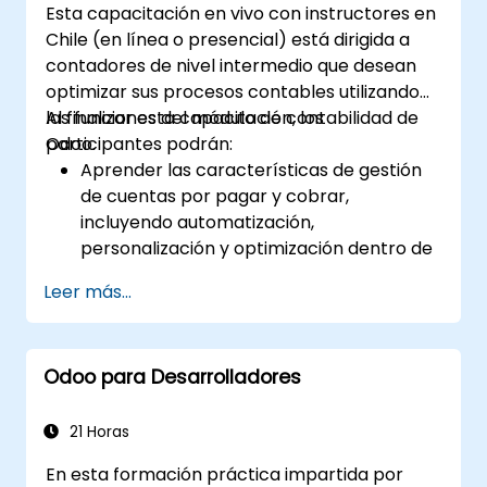
Esta capacitación en vivo con instructores en
integraciones a nivel del sistema.
Chile (en línea o presencial) está dirigida a
Optimizar la funcionalidad de Odoo para
contadores de nivel intermedio que desean
adaptarla a las necesidades
optimizar sus procesos contables utilizando
organizacionales.
las funciones del módulo de contabilidad de
Al finalizar esta capacitación, los
Odoo.
participantes podrán:
Aprender las características de gestión
de cuentas por pagar y cobrar,
incluyendo automatización,
personalización y optimización dentro de
Odoo.
Leer más...
Utilizar las avanzadas herramientas de
informes de Odoo para crear informes
financieros personalizados, tableros
Odoo para Desarrolladores
(dashboards) y análisis que respalden la
toma de decisiones estratégicas.
Configurar y gestionar múltiples tasas
21 Horas
impositivas, jurisdicciones y controles
En esta formación práctica impartida por
presupuestarios de manera efectiva