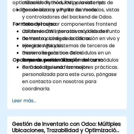
optimización de módulos para sistemas de
utilizando Python, XML y JavaScript.
códigos de barras y Punto de Venta.
Personalizar y ampliar los modelos, vistas
y controladores del backend de Odoo.
Formato del curso
Crear y mejorar componentes frontend
utilizando OWL para los módulos de Punto
Conferencias interactivas y debates.
de Venta y códigos de barras.
Demostraciones de codificación en vivo y
Integrar APIs y sistemas de terceros de
ejercicios guiados.
manera segura con Odoo.
Desarrollo práctico de módulos en un
Opciones de personalización del curso
Depurar, probar e implementar módulos
entorno real de Odoo.
de Odoo siguiendo las mejores prácticas.
Para solicitar una formación
personalizada para este curso, póngase
en contacto con nosotros para
coordinarla.
Leer más...
Gestión de Inventario con Odoo: Múltiples
Ubicaciones, Trazabilidad y Optimización