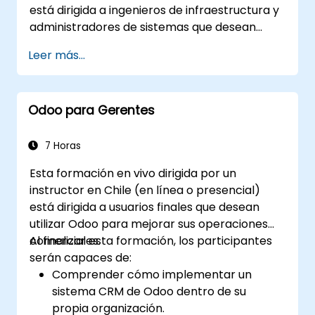
está dirigida a ingenieros de infraestructura y
administradores de sistemas que desean
instalar, configurar, asegurar y dar soporte a
Leer más...
Odoo 18 Community Edition en entornos
locales.
Odoo para Gerentes
7 Horas
Esta formación en vivo dirigida por un
instructor en Chile (en línea o presencial)
está dirigida a usuarios finales que desean
utilizar Odoo para mejorar sus operaciones
comerciales.
Al finalizar esta formación, los participantes
serán capaces de:
Comprender cómo implementar un
sistema CRM de Odoo dentro de su
propia organización.