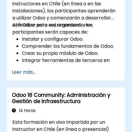
instructores en Chile (en línea o en las
dentro de Odoo.
instalaciones), los participantes aprenderán
Desarrollar buenas prácticas para
a utilizar Odoo y comenzarán a desarrollar
manejar datos financieros sensibles,
con Odoo para sus organizaciones.
Al finalizar este entrenamiento, los
configurar permisos de usuario y cumplir
participantes serán capaces de:
con los requisitos de auditoría.
Instalar y configurar Odoo.
Comprender los fundamentos de Odoo.
Crear su propio módulo de Odoo.
Integrar herramientas de terceros en
Odoo.
Leer más...
Maximizar el uso de las funcionalidades de
Odoo.
Odoo 18 Community: Administración y
Gestión de Infraestructura
14 Horas
Esta formación en vivo impartida por un
instructor en Chile (en línea o presencial)