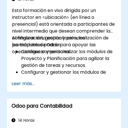
escalable y bien organizado, alineado con
Esta formación en vivo dirigida por un
las mejores prácticas.
instructor en <ubicación> (en línea o
presencial) está orientada a participantes de
nivel intermedio que desean comprender la
configuración, gestión y personalización de
Al finalizar esta capacitación, los
los módulos de Odoo para apoyar las
participantes podrán:
operaciones comerciales.
Configurar y personalizar los módulos de
Proyecto y Planificación para agilizar la
gestión de tareas y recursos.
Configurar y gestionar los módulos de
Ventas y Contabilidad, incluido el Plan de
Leer más...
Contabilidad Analítica, para mejorar el
seguimiento financiero y los informes.
Administrar los módulos de Empleados y
Odoo para Contabilidad
Contactos para optimizar los procesos
de RR.HH. y CRM.
Aprovechar el módulo de Configuración
14 Horas
para implementar personalizaciones e