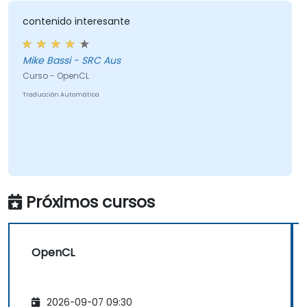
diferentes tipologías de procesadores dentro
de un solo sistema.
contenido interesante
Mike Bassi - SRC Aus
Curso - OpenCL
Traducción Automática
Próximos cursos
OpenCL
2026-09-07 09:30