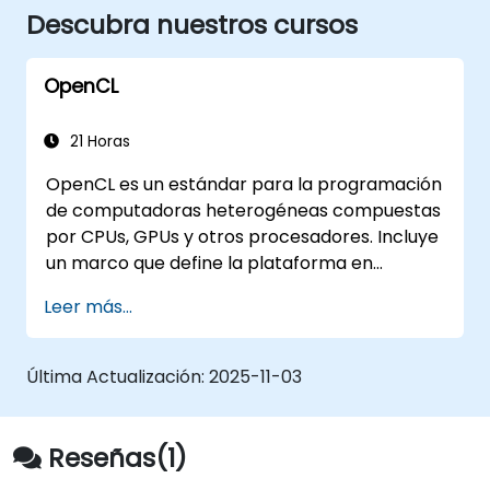
Descubra nuestros cursos
OpenCL
21 Horas
OpenCL es un estándar para la programación
de computadoras heterogéneas compuestas
por CPUs, GPUs y otros procesadores. Incluye
un marco que define la plataforma en
términos de un anfitrión, como una CPU, y uno
Leer más...
o más dispositivos de cómputo, como una
GPU, además de un lenguaje de
programación basado en C para escribir
Última Actualización:
2025-11-03
programas dirigidos a estos dispositivos de
cómputo. Con OpenCL, un programador
puede crear programas basados en tareas y
Reseñas(1)
paralelos a datos que aprovechen las