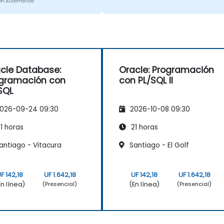
ón Automática
cle Database:
Oracle: Programación
gramación con
con PL/SQL II
SQL
026-09-24 09:30
2026-10-08 09:30
1 horas
21 horas
antiago - Vitacura
Santiago - El Golf
F 142,18
UF 1.642,18
UF 142,18
UF 1.642,18
En línea)
(En línea)
(Presencial)
(Presencial)