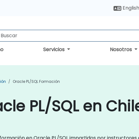
Englis
no
Servicios
Nosotros
ión
Oracle PL/SQL Formación
cle PL/SQL en Chil
de formación en Oracle PL/SQL impartidos por instructores