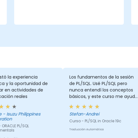
Desarrollar y administrar disparadores
(triggers) para automatizar y hacer
cumplir las reglas de negocio.
Crear y utilizar paquetes PL/SQL para
encapsular y modularizar el código,
favoreciendo su reutilización y
mantenimiento.
tó la experiencia
Los fundamentos de la sesión
ca y la oportunidad de
de PL/SQL. Usé PL/SQL pero
ar en actividades de
nunca entendí los conceptos
cación reales
básicos, y este curso me ayudó
mucho a comprender las
consultas de PL/SQL.
pines
Stefan-Andrei
ration
Curso - PL/SQL in Oracle 19c
- ORACLE PL/SQL
mentals
Traducción Automática