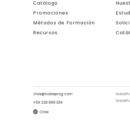
Catálogo
Nues
Promociones
Estu
Métodos de Formación
Solic
Recursos
Catá
chile@nobleprog.com
NoblePr
NoblePro
+56 228 999 334
Chile