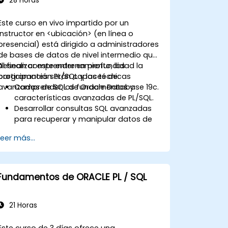
28 Horas
Este curso en vivo impartido por un
instructor en <ubicación> (en línea o
presencial) está dirigido a administradores
de bases de datos de nivel intermedio que
desean comprender en profundidad la
Al finalizar este entrenamiento, los
programación PL/SQL y las técnicas
participantes serán capaces de:
avanzadas de SQL de Oracle Database 19c.
Comprender los fundamentos y
características avanzadas de PL/SQL.
Desarrollar consultas SQL avanzadas
para recuperar y manipular datos de
manera eficiente.
Leer más...
Implementar estructuras de
programación PL/SQL para gestionar
datos y operaciones de la base de
datos.
Fundamentos de ORACLE PL / SQL
Optimizar las consultas SQL para
mejorar el rendimiento.
Utilizar características avanzadas de
21 Horas
PL/SQL, como colecciones,
procesamiento por lotes y manejo de
Este curso de 3 días ofrece una