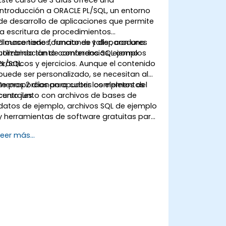
errores.
introducción a ORACLE PL/SQL, un entorno
Aprender a depurar y gestionar
de desarrollo de aplicaciones que permite
programas PL/SQL de forma efectiva.
la escritura de procedimientos
almacenados, funciones y disparadores
El curso tiene formato de taller, con una
utilizando tanto comandos SQL como
combinación de conferencias, ejemplos
PL/SQL.
prácticos y ejercicios. Aunque el contenido
puede ser personalizado, se necesitan al
menos 2 días para cubrir los elementos
Se proporcionan apuntes completos del
centrales.
curso junto con archivos de bases de
datos de ejemplo, archivos SQL de ejemplo
y herramientas de software gratuitas para
acceder a una base de datos ORACLE.
Leer más...