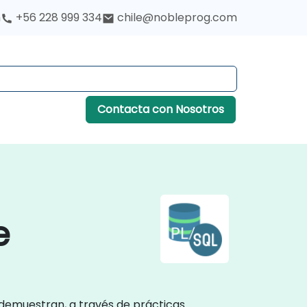
h
+56 228 999 334
chile@nobleprog.com
Contacta con Nosotros
e
 demuestran, a través de prácticas