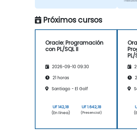
Traducci
Próximos cursos
Oracle: Programación
Ora
con PL/SQL II
Pro
PL/
2026-09-10 09:30
2
21 horas
2
Santiago - El Golf
S
UF 142,18
UF 1.642,18
U
(En línea)
(
(Presencial)