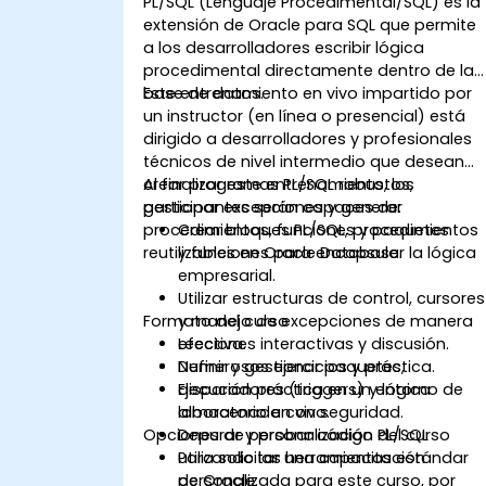
PL/SQL (Lenguaje Procedimental/SQL) es la
para soluciones de base de datos
extensión de Oracle para SQL que permite
robustas.
a los desarrolladores escribir lógica
procedimental directamente dentro de la
base de datos.
Este entrenamiento en vivo impartido por
un instructor (en línea o presencial) está
dirigido a desarrolladores y profesionales
técnicos de nivel intermedio que desean
crear programas PL/SQL robustos,
Al finalizar este entrenamiento, los
gestionar excepciones y generar
participantes serán capaces de:
procedimientos, funciones y paquetes
Crear bloques PL/SQL, procedimientos
reutilizables en Oracle Database.
y funciones para encapsular la lógica
empresarial.
Utilizar estructuras de control, cursores
Formato del curso
y manejo de excepciones de manera
efectiva.
Lecciones interactivas y discusión.
Definir y gestionar paquetes,
Numerosos ejercicios y práctica.
disparadores (triggers) y lógica
Ejecución práctica en un entorno de
almacenada con seguridad.
laboratorio en vivo.
Opciones de personalización del curso
Depurar y probar código PL/SQL
utilizando las herramientas estándar
Para solicitar una capacitación
de Oracle.
personalizada para este curso, por