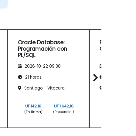
Oracle Database:
Fundamentos
Programación con
ORACLE PL / S
PL/SQL
2026-10-22 09:30
2026-11-05 09
21 horas
21 horas
Santiago - Vitacura
Santiago - El G
UF 142,18
UF 1.642,18
UF 142,18
(En línea)
(En línea)
(Presencial)