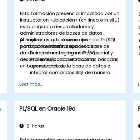
Esta formación presencial impartida por un
instructor en <ubicación> (en línea o in situ)
está dirigida a desarrolladores y
administradores de bases de datos
principiantes que desean aprender PL/SQL
Al finalizar esta formación, los
para automatizar tareas de la base de
participantes serán capaces de:
datos, implementar lógica empresarial y
Desarrollar programas PL/SQL
desarrollar aplicaciones robustas basadas
eficientes para automatizar
en bases de datos.
operaciones de la base de datos e
integrar comandos SQL de manera
efectiva.
Leer más...
Crear unidades de programa
reutilizables, incluyendo
procedimientos, funciones, paquetes y
disparadores (triggers), para
n
PL/SQL en Oracle 19c
aplicaciones modulares y escalables.
n
Implementar estructuras de datos
avanzadas como arrays asociativos y
21 Horas
gestionar resultados de consultas
mediante cursores.
Esta formación en vivo impartida por un