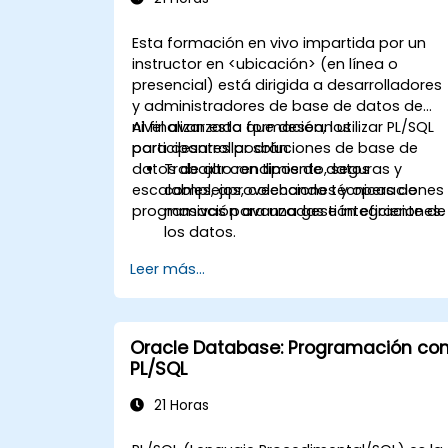
Esta formación en vivo impartida por un
instructor en <ubicación> (en línea o
presencial) está dirigida a desarrolladores
y administradores de base de datos de
nivel avanzado que desean utilizar PL/SQL
Al finalizar esta formación, los
para desarrollar soluciones de base de
participantes podrán:
datos de alto rendimiento, seguras y
Trabajar con tipos de datos
escalables, aprovechando técnicas de
complejos, colecciones y operaciones
programación avanzadas e integraciones.
masivas para una gestión eficiente de
los datos.
Desarrollar tipos de objeto, funciones
Leer más...
de tabla y agregados personalizados
para mejorar la funcionalidad de la
base de datos.
Aplicar técnicas de optimización del
Oracle Database: Programación co
rendimiento, utilizar la compilación
PL/SQL
nativa y protegerse contra la inyecció
de SQL.
21 Horas
Implementar contextos de aplicación,
VPD y unidades de programa seguras