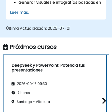
Generar visuales e infografías basadas en
datos con el apoyo de los modelos de
Leer más...
DeepSeek.
Utilizar IA para resumir informes extensos
y convertirlos en diapositivas listas para
Última Actualización:
2025-07-01
presentar.
Integrar DeepSeek con PowerPoint para
lograr presentaciones dinámicas y ágiles.
Próximos cursos
DeepSeek y PowerPoint: Potencia tus
presentaciones
2026-09-15 09:30
7 horas
Santiago - Vitacura