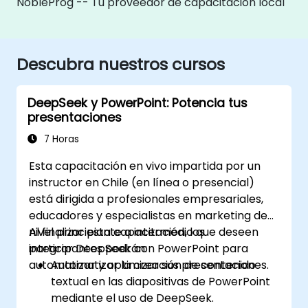
NobleProg -- Tu proveedor de capacitación local
Descubra nuestros cursos
DeepSeek y PowerPoint: Potencia tus
presentaciones
7 Horas
Esta capacitación en vivo impartida por un
instructor en Chile (en línea o presencial)
está dirigida a profesionales empresariales,
educadores y especialistas en marketing de
nivel principiante a intermedio que deseen
Al finalizar esta capacitación, los
integrar DeepSeek con PowerPoint para
participantes podrán:
automatizar y optimizar sus presentaciones.
Automatizar la creación de contenido
textual en las diapositivas de PowerPoint
mediante el uso de DeepSeek.