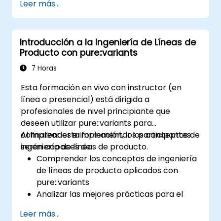
Leer más...
comprender los conceptos clave de la
ingeniería de líneas de producto; modelar la
variabilidad y las líneas de producto con o sin
Introducción a la Ingeniería de Líneas de
herramientas; implementar un proceso
Producto con pure::variants
integral desde la definición de la variabilidad
hasta la derivación del producto; y evaluar los
7 Horas
beneficios del uso de herramientas como
Esta formación en vivo con instructor (en
pure::variants y FeatureIDE.
línea o presencial) está dirigida a
profesionales de nivel principiante que
deseen utilizar pure::variants para
comprender e implementar los conceptos de
Al finalizar esta formación, los participantes
ingeniería de líneas de producto.
serán capaces de:
Comprender los conceptos de ingeniería
de líneas de producto aplicados con
pure::variants
Analizar las mejores prácticas para el
modelado de líneas de producto
Leer más...
Implementar un proceso completo de