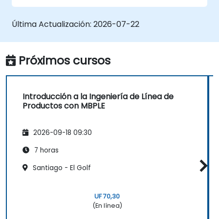
variabilidad (desde la definición hasta la
instanciación de variantes)
Última Actualización:
2026-07-22
Utilizar pure::variants con conectores
como Microsoft Office
Próximos cursos
Introducción a la Ingeniería de Línea de
Productos con MBPLE
2026-09-18 09:30
7 horas
Santiago - El Golf
UF 70,30
(En línea)