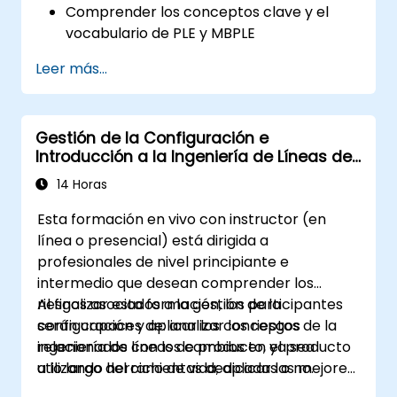
Comprender los conceptos clave y el
vocabulario de PLE y MBPLE
Describir las mejores prácticas para el
Leer más...
modelado de líneas de productos
Implementar un proceso de definición de
línea de productos en CATIA Magic
Gestión de la Configuración e
Utilizar las características de MBPLE,
Introducción a la Ingeniería de Líneas de
como modelos de funciones, puntos de
Producto
variación y configuraciones
14 Horas
Esta formación en vivo con instructor (en
línea o presencial) está dirigida a
profesionales de nivel principiante e
intermedio que desean comprender los
riesgos asociados a la gestión de la
Al finalizar esta formación, los participantes
configuración y aplicar los conceptos de la
serán capaces de: analizar los riesgos
ingeniería de líneas de producto, ya sea
relacionados con los cambios en el producto
utilizando herramientas dedicadas o no.
a lo largo del ciclo de vida; aplicar las mejores
prácticas en gestión de la configuración;