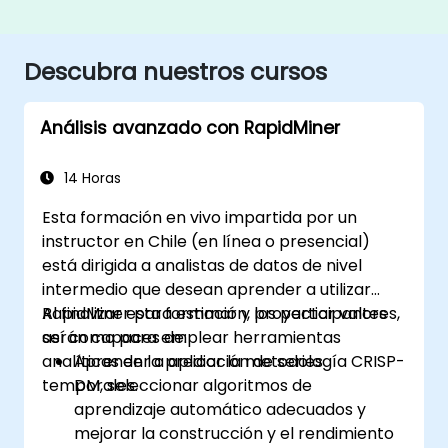
Descubra nuestros cursos
Análisis avanzado con RapidMiner
14 Horas
Esta formación en vivo impartida por un
instructor en Chile (en línea o presencial)
está dirigida a analistas de datos de nivel
intermedio que desean aprender a utilizar
RapidMiner para estimar y proyectar valores,
Al finalizar esta formación, los participantes
así como para emplear herramientas
serán capaces de:
analíticas en la predicción de series
Aprender a aplicar la metodología CRISP-
temporales.
DM, seleccionar algoritmos de
aprendizaje automático adecuados y
mejorar la construcción y el rendimiento