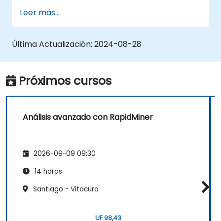
de los modelos.
Leer más...
Utilizar RapidMiner para estimar y
proyectar valores, y aprovechar las
herramientas analíticas para la
Última Actualización:
2024-08-28
predicción de series temporales.
Próximos cursos
Análisis avanzado con RapidMiner
2026-09-09 09:30
14 horas
Santiago - Vitacura
UF 98,43