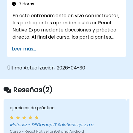
Native
7 Horas
En este entrenamiento en vivo con instructor,
los participantes aprenden a utilizar React
Native Expo mediante discusiones y práctica
directa. Al final del curso, los participantes
estarán capacitados para crear e
Leer más...
implementar su propia aplicación de React
Native utilizando React Native Expo.
Última Actualización:
2026-04-30
Reseñas(2)
ejercicios de práctica
Mateusz - DPDgroup IT Solutions sp. z o.o.
Curso - React Native for iOS and Android