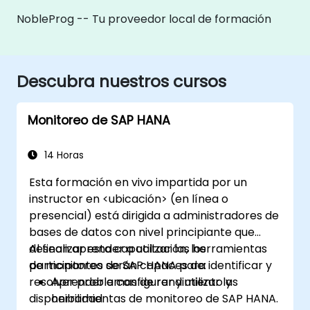
NobleProg -- Tu proveedor local de formación
Descubra nuestros cursos
Monitoreo de SAP HANA
14 Horas
Esta formación en vivo impartida por un
instructor en <ubicación> (en línea o
presencial) está dirigida a administradores de
bases de datos con nivel principiante que
desean aprender a utilizar las herramientas
Al finalizar esta capacitación, los
de monitoreo de SAP HANA para identificar y
participantes serán capaces de:
resolver problemas de rendimiento y
Aprender a configurar y utilizar las
disponibilidad.
herramientas de monitoreo de SAP HANA.