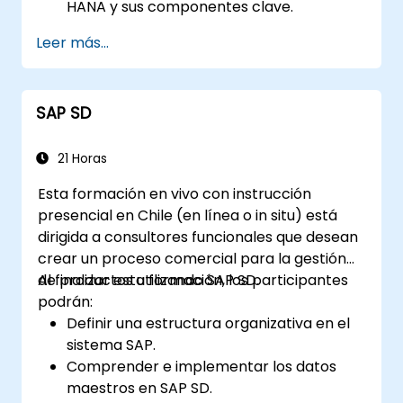
HANA y sus componentes clave.
Conocer las herramientas de desarrollo y
Leer más...
administración de SAP HANA.
SAP SD
21 Horas
Esta formación en vivo con instrucción
presencial en Chile (en línea o in situ) está
dirigida a consultores funcionales que desean
crear un proceso comercial para la gestión
de productos utilizando SAP SD.
Al finalizar esta formación, los participantes
podrán:
Definir una estructura organizativa en el
sistema SAP.
Comprender e implementar los datos
maestros en SAP SD.