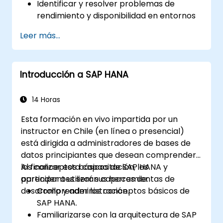
Identificar y resolver problemas de
rendimiento y disponibilidad en entornos
SAP HANA.
Leer más...
Optimizar el rendimiento del sistema y la
utilización de recursos.
Implementar las mejores prácticas de
Introducción a SAP HANA
monitoreo y mantenimiento para
entornos SAP HANA.
14 Horas
Esta formación en vivo impartida por un
instructor en Chile (en línea o presencial)
está dirigida a administradores de bases de
datos principiantes que desean comprender
los conceptos básicos de SAP HANA y
Al finalizar esta capacitación, los
aprender a utilizar sus herramientas de
participantes serán capaces de:
desarrollo y administración.
Comprender los conceptos básicos de
SAP HANA.
Familiarizarse con la arquitectura de SAP