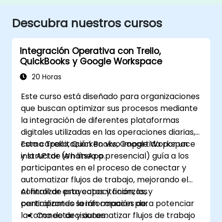
Descubra nuestros cursos
Integración Operativa con Trello,
QuickBooks y Google Workspace
20 Horas
Este curso está diseñado para organizaciones
que buscan optimizar sus procesos mediante
la integración de diferentes plataformas
digitales utilizadas en las operaciones diarias,
como Trello, QuickBooks, Google Workspace
Esta capacitación en vivo impartida por un
y la API de WhatsApp.
instructor (en línea o presencial) guía a los
participantes en el proceso de conectar y
automatizar flujos de trabajo, mejorando el
control de proyectos y finanzas, y
Al finalizar esta capacitación, los
centralizando la información para potenciar
participantes serán capaces de:
la toma de decisiones.
Conectar y automatizar flujos de trabajo