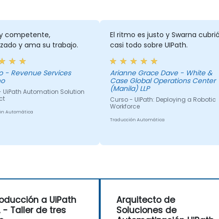
y competente,
El ritmo es justo y Swarna cubri
zado y ama su trabajo.
casi todo sobre UIPath.
vices
Arianne Grace Dave - White &
ho
Case Global Operations Center
(Manila) LLP
- UiPath Automation Solution
ct
Curso - UIPath: Deploying a Robotic
Workforce
ón Automática
Traducción Automática
roducción a UiPath
Arquitecto de
 - Taller de tres
Soluciones de