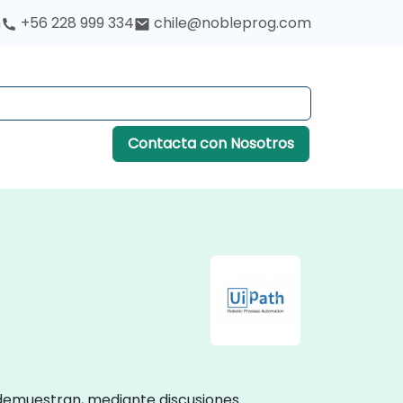
h
+56 228 999 334
chile@nobleprog.com
Contacta con Nosotros
o demuestran, mediante discusiones