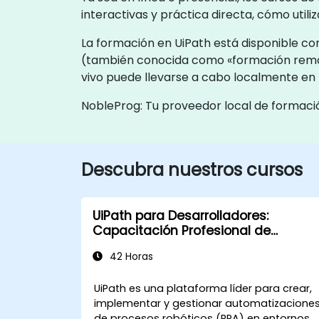
interactivas y práctica directa, cómo utili
La formación en UiPath está disponible com
(también conocida como «formación remot
vivo puede llevarse a cabo localmente en l
NobleProg: Tu proveedor local de formaci
Descubra nuestros cursos
UiPath para Desarrolladores:
Capacitación Profesional de
Automatización para
42 Horas
Desarrolladores (v2024.10)
UiPath es una plataforma líder para crear,
implementar y gestionar automatizacione
de procesos robóticos (RPA) en entornos