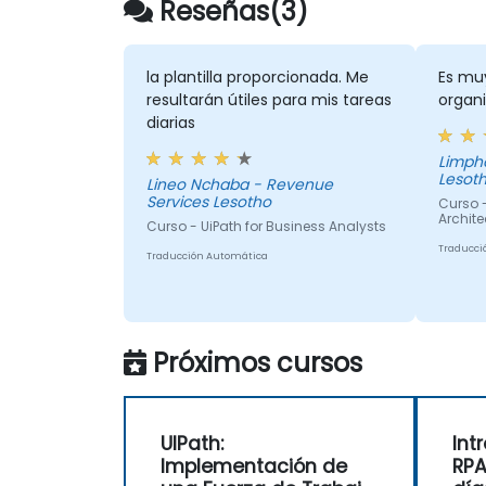
Reseñas(3)
la plantilla proporcionada. Me
Es mu
resultarán útiles para mis tareas
organi
diarias
Limpho - Revenue Ser
Lesot
Lineo Nchaba - Revenue
Services Lesotho
Curso 
Archite
Curso - UiPath for Business Analysts
Traducci
Traducción Automática
Próximos cursos
UIPath:
Int
Implementación de
RPA