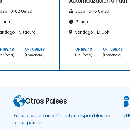
s
Automatización UiPath
026-10-02 09:30
2026-10-16 09:30
1 horas
21 horas
antiago - Vitacura
Santiago - El Golf
F 198,43
UF 1.698,43
UF 198,43
UF 1.698,43
En línea)
(En línea)
(Presencial)
(Presencial)
Otros Paises
Estos cursos también están disponibles en
Ui
otros países