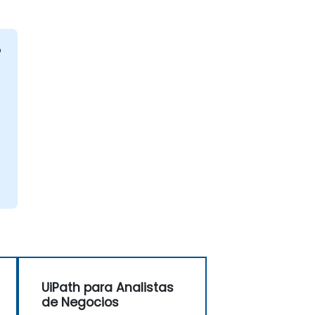
ó
UiPath para Analistas
de Negocios