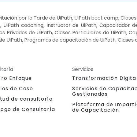
tación por la Tarde de UiPath, UiPath boot camp, Clase
, UiPath coaching, Instructor de UiPath, Capacitador de
sos Privados de UiPath, Clases Particulares de UiPath, Ca
de UiPath, Programas de capacitación de UiPath, Clases 
ltoría
Servicios
tro Enfoque
Transformación Digita
dios de Caso
Servicios de Capacita
Gestionados
itud de consultoría
Plataforma de Imparti
logo de Consultoría
de Capacitación