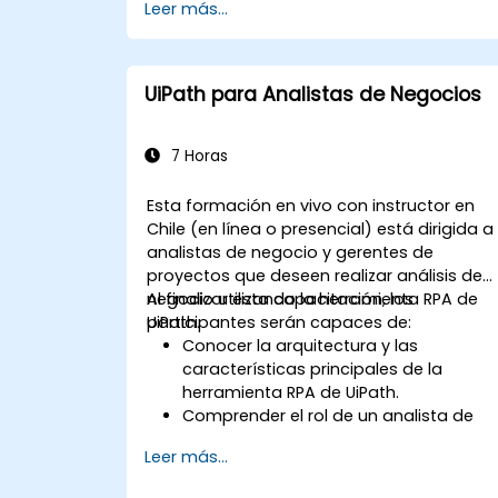
Leer más...
UiPath Assistant para optimizar el
rendimiento.
UiPath para Analistas de Negocios
7 Horas
Esta formación en vivo con instructor en
Chile (en línea o presencial) está dirigida a
analistas de negocio y gerentes de
proyectos que deseen realizar análisis de
negocio utilizando la herramienta RPA de
Al finalizar esta capacitación, los
UiPath.
participantes serán capaces de:
Conocer la arquitectura y las
características principales de la
herramienta RPA de UiPath.
Comprender el rol de un analista de
negocios en RPA.
Leer más...
Mapear los requisitos del negocio y da
seguimiento al proceso de RPA.