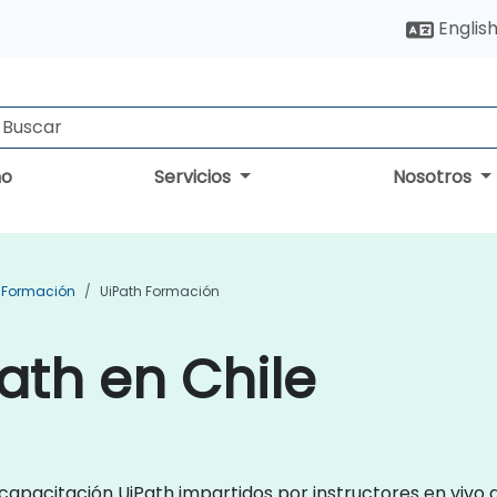
Englis
no
Servicios
Nosotros
) Formación
UiPath Formación
ath en Chile
e capacitación UiPath impartidos por instructores en viv