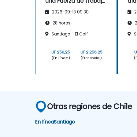
una Fuerza de Trabajo
día
Robótica
2026-09-18 09:30
2
28 horas
2
Santiago - El Golf
S
UF 256,25
UF 2.256,25
U
(En línea)
(
(Presencial)
Otras regiones de Chile
En línea
Santiago