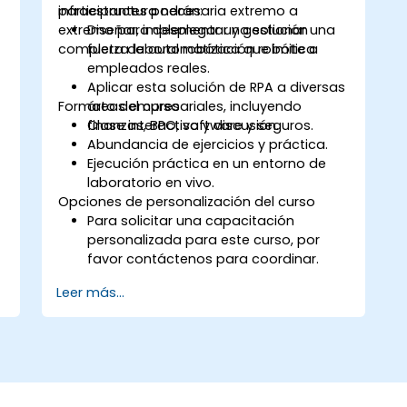
infraestructura necesaria extremo a
participantes podrán:
extremo para desplegar una solución
Diseñar, implementar y gestionar una
completa de automatización robótica.
fuerza laboral robótica que imite a
empleados reales.
Aplicar esta solución de RPA a diversas
Formato del curso
áreas empresariales, incluyendo
finanzas, BPO, software y seguros.
Clase interactiva y discusión.
Abundancia de ejercicios y práctica.
Ejecución práctica en un entorno de
laboratorio en vivo.
Opciones de personalización del curso
Para solicitar una capacitación
personalizada para este curso, por
favor contáctenos para coordinar.
Leer más...