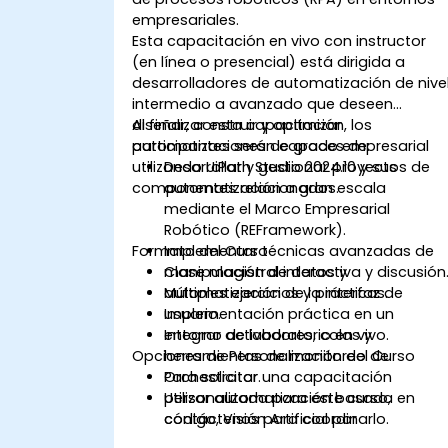
empresariales.
Esta capacitación en vivo con instructor
(en línea o presencial) está dirigida a
desarrolladores de automatización de nive
intermedio a avanzado que deseen
diseñar, construir y optimizar
Al finalizar esta capacitación, los
automatizaciones de grado empresarial
participantes serán capaces de:
utilizando UiPath Studio 2024.10 y sus
Desarrollar y gestionar proyectos de
componentes relacionados.
automatización a gran escala
mediante el Marco Empresarial
Robótico (REFramework).
Formato del Curso
Implementar técnicas avanzadas de
manipulación de datos y
Clase magistral interactiva y discusión
automatización de la interfaz de
Múltiples ejercicios y prácticas.
usuario.
Implementación práctica en un
Integrar activadores, colas y
entorno de laboratorio en vivo.
Opciones de Personalización del Curso
herramientas de monitoreo de
Orchestrator.
Para solicitar una capacitación
Utilizar automatización basada en
personalizada para este curso,
código, Visión Artificial por
contáctenos para coordinarlo.
Computadora (AI Computer Vision) y