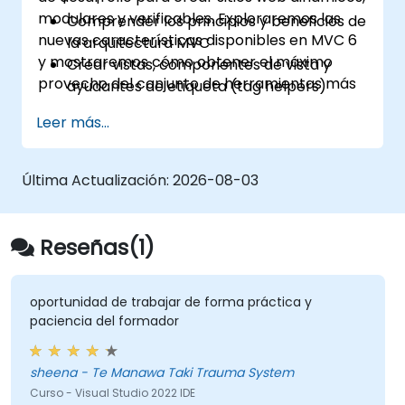
modulares y verificables. Exploraremos las
Comprender los principios y beneficios de
nuevas características disponibles en MVC 6
la arquitectura MVC
y mostraremos cómo obtener el máximo
Crear vistas, componentes de vista y
provecho del conjunto de herramientas más
ayudantes de etiqueta (tag helpers)
reciente y las posibilidades de integración.
Usar inyección de dependencias de
Leer más...
ASP.NET
Crear servicios RESTful utilizando Web API
Sacar el máximo provecho de la
Última Actualización:
2026-08-03
integración con GruntJS, NPM y Bower
Crear Aplicaciones de Página Única (SPA)
Reseñas(1)
oportunidad de trabajar de forma práctica y
paciencia del formador
sheena - Te Manawa Taki Trauma System
Curso - Visual Studio 2022 IDE