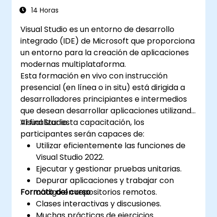
14 Horas
Visual Studio es un entorno de desarrollo
integrado (IDE) de Microsoft que proporciona
un entorno para la creación de aplicaciones
modernas multiplataforma.
Esta formación en vivo con instrucción
presencial (en línea o in situ) está dirigida a
desarrolladores principiantes e intermedios
que desean desarrollar aplicaciones utilizando
Visual Studio.
Al finalizar esta capacitación, los
participantes serán capaces de:
Utilizar eficientemente las funciones de
Visual Studio 2022.
Ejecutar y gestionar pruebas unitarias.
Depurar aplicaciones y trabajar con
Formato del curso
código en repositorios remotos.
Clases interactivas y discusiones.
Muchas prácticas de ejercicios.