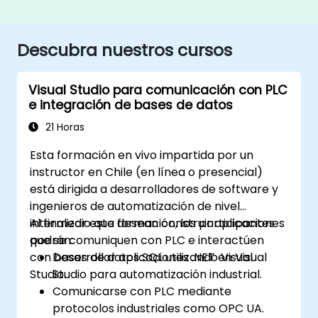
Descubra nuestros cursos
Visual Studio para comunicación con PLC
e integración de bases de datos
21 Horas
Esta formación en vivo impartida por un
instructor en Chile (en línea o presencial)
está dirigida a desarrolladores de software y
ingenieros de automatización de nivel
intermedio que desean construir aplicaciones
Al finalizar esta formación, los participantes
que se comuniquen con PLC e interactúen
podrán:
con bases de datos SQL utilizando Visual
Desarrollar aplicaciones .NET en Visual
Studio.
Studio para automatización industrial.
Comunicarse con PLC mediante
protocolos industriales como OPC UA.