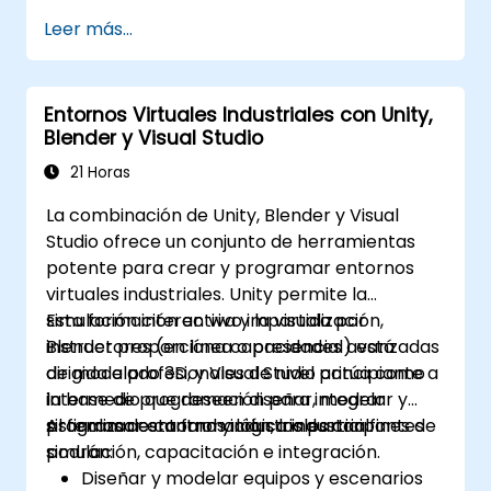
Implementar interacciones con bases de
Leer más...
datos utilizando SQL Server para
almacenar y recuperar datos de PLC.
Optimizar el rendimiento de las
Entornos Virtuales Industriales con Unity,
aplicaciones para entornos industriales
Blender y Visual Studio
en tiempo real.
21 Horas
La combinación de Unity, Blender y Visual
Studio ofrece un conjunto de herramientas
potente para crear y programar entornos
virtuales industriales. Unity permite la
simulación interactiva y la visualización,
Esta formación en vivo impartida por
Blender proporciona capacidades avanzadas
instructores (en línea o presencial) está
de modelado 3D, y Visual Studio actúa como
dirigida a profesionales de nivel principiante a
la base de programación para integrar
intermedio que deseen diseñar, modelar y
sistemas de control y lógica industrial.
programar entornos industriales con fines de
Al finalizar esta formación, los participantes
simulación, capacitación e integración.
podrán:
Diseñar y modelar equipos y escenarios