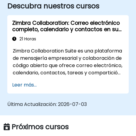
Descubra nuestros cursos
Zimbra Collaboration: Correo electrónico
completo, calendario y contactos en sus
propios servidores
21 Horas
Zimbra Collaboration Suite es una plataforma
de mensajería empresarial y colaboración de
código abierto que ofrece correo electrónico,
calendario, contactos, tareas y compartición
de archivos en una interfaz web unificada.
Leer más...
Funciona como una alternativa directa y
autoadministrable a Microsoft Exchange y
Google Workspace.
Última Actualización:
2026-07-03
Próximos cursos