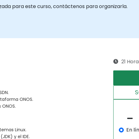
izada para este curso, contáctenos para organizarla.
21 Hora
S
SDN.
lataforma ONOS.
s ONOS.
En lí
temas Linux.
(JDK) y el IDE.