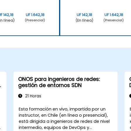
F 142,18
UF 1.642,18
UF 142,18
UF 1.642,18
En línea)
(En línea)
(Presencial)
(Presencial)
ONOS para ingenieros de redes:
gestión de entornos SDN
21 Horas
Esta formación en vivo, impartida por un
instructor, en Chile (en línea o presencial),
está dirigida a ingenieros de redes de nivel
intermedio, equipos de DevOps y