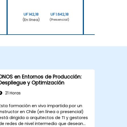
UF 142,18
UF 1.642,18
UF 142,18
(En línea)
(En línea)
(Presencial)
ONOS en Entornos de Producción:
Despliegue y Optimización
21 Horas
Esta formación en vivo impartida por un
instructor en Chile (en línea o presencial)
está dirigida a arquitectos de TI y gestores
de redes de nivel intermedio que desean