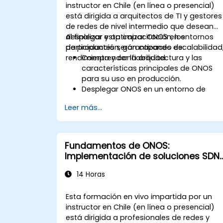
instructor en Chile (en línea o presencial)
está dirigida a arquitectos de TI y gestores
de redes de nivel intermedio que desean
desplegar y optimizar ONOS en entornos
Al finalizar esta capacitación, los
de producción, garantizando escalabilidad
participantes serán capaces de:
rendimiento y confiabilidad.
Comprender la arquitectura y las
características principales de ONOS
para su uso en producción.
Desplegar ONOS en un entorno de
producción siguiendo las mejores
Leer más...
prácticas.
Configurar clustering, redundancia y
tolerancia a fallos en ONOS.
Monitorear, solucionar problemas y
Fundamentos de ONOS:
optimizar las implementaciones de
Implementación de soluciones SDN
ONOS para garantizar escalabilidad y
escalables
rendimiento.
14 Horas
Integrar ONOS con la infraestructura y
las herramientas de red existentes.
Esta formación en vivo impartida por un
Planificar y ejecutar un proceso exitos
instructor en Chile (en línea o presencial)
de actualización de ONOS.
está dirigida a profesionales de redes y