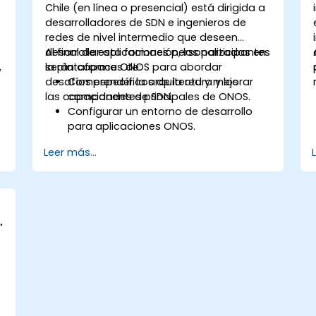
Chile (en línea o presencial) está dirigida a
desarrolladores de SDN e ingenieros de
redes de nivel intermedio que deseen
desarrollar aplicaciones personalizadas en
Al final de esta formación, los participantes
,
la plataforma ONOS para abordar
serán capaces de:
desafíos específicos de la red y mejorar
Comprender la arquitectura y los
las capacidades de SDN.
componentes principales de ONOS.
Configurar un entorno de desarrollo
para aplicaciones ONOS.
Crear, probar e implementar
Leer más...
aplicaciones ONOS para gestionar
redes SDN.
Integrar aplicaciones ONOS con
sistemas externos y APIs.
Diagnosticar problemas y optimizar
aplicaciones ONOS para mejorar el
rendimiento y la escalabilidad.
o