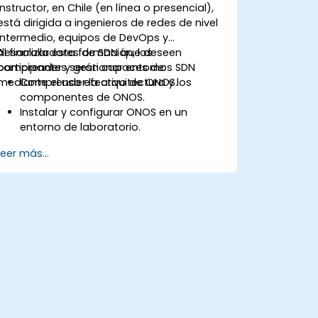
instructor, en Chile (en línea o presencial),
está dirigida a ingenieros de redes de nivel
intermedio, equipos de DevOps y
desarrolladores de SDN que deseen
Al finalizar esta formación, los
comprender y gestionar entornos SDN
participantes serán capaces de:
mediante el uso efectivo de ONOS.
Comprender la arquitectura y los
componentes de ONOS.
Instalar y configurar ONOS en un
entorno de laboratorio.
Explorar las capacidades de ONOS
Leer más...
para gestionar entornos SDN.
Desplegar, administrar y solucionar
problemas de redes SDN utilizando
ONOS.