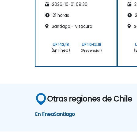
2026-10-01 09:30
2
21 horas
2
Santiago - Vitacura
Sa
UF 142,18
UF 1.642,18
U
(En línea)
(
(Presencial)
Otras regiones de Chile
En línea
Santiago