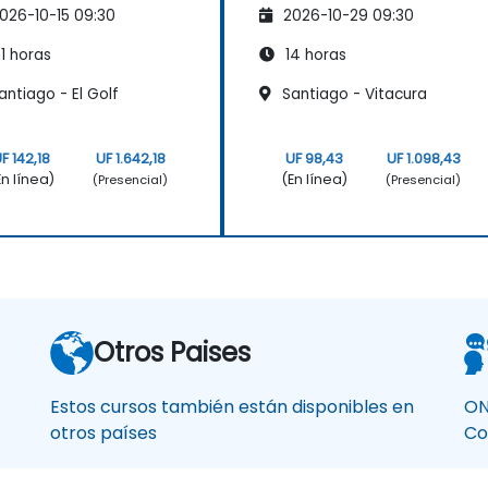
026-10-15 09:30
2026-10-29 09:30
escalables
1 horas
14 horas
ntiago - El Golf
Santiago - Vitacura
F 142,18
UF 1.642,18
UF 98,43
UF 1.098,43
En línea)
(En línea)
(Presencial)
(Presencial)
Otros Paises
Estos cursos también están disponibles en
ON
otros países
Co