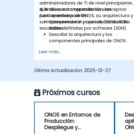
administradores de TI de nivel principiante
que desean comprender los conceptos
Al finalizar esta capacitación, los
fundamentales de ONOS, su arquitectura y
participantes podrán:
su implementación para soluciones SDN
Comprender el papel de ONOS en las
escalables.
redes definidas por software (SDN).
Describir la arquitectura y los
componentes principales de ONOS.
Instalar y configurar ONOS en un
Leer más...
sistema basado en Linux.
Configurar una red SDN básica
utilizando ONOS.
Última Actualización:
2025-01-27
Explorar las funciones de ONOS para
gestionar y escalar la infraestructura
de red.
Próximos cursos
ONOS en Entornos de
Des
Producción:
apl
Despliegue y
ON
Optimización