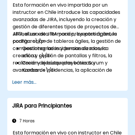
Esta formación en vivo impartida por un
instructor en Chile introduce las capacidades
avanzadas de JIRA, incluyendo la creación y
gestión de diferentes tipos de proyectos de
JIRA, el uso de JIRA para proyectos ágiles, la
Al finalizar esta formación, los participantes
configuración de tableros ágiles, la gestión de
podrán: <\/p>
campos integrados y personalizados, la
Gestionar las incidencias de manera
creación y gestión de pantallas y filtros, la
eficaz. <\/li>
realización de búsquedas básicas y
Crear y ejecutar proyectos Scrum y
avanzadas de incidencias, la aplicación de
Kanban. <\/li>
esquemas de pantalla, la gestión y
Gestionar campos integrados y
Leer más...
actualización de flujos de trabajo, la
personalizados. <\/li>
configuración y aplicación de esquemas de
Comprender y gestionar procesos
flujos de trabajo, el análisis y la generación de
empresariales, flujos de trabajo y
JIRA para Principiantes
informes. <\/p>
esquemas de flujos de trabajo. <\/li>
Realizar búsquedas básicas y avanzadas y
análisis. <\/li>
7 Horas
Generar y revisar informes. <\/li> <\/ul>
Esta formación en vivo con instructor en Chile