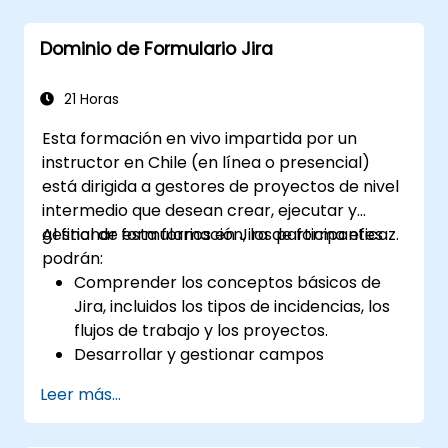
Crear flujos de trabajo y tableros, y
comprender su interacción
Dominio de Formulario Jira
Realizar búsquedas básicas y avanzadas
así como análisis
Generar y revisar informes necesarios
21 Horas
para el equipo y la dirección
Esta formación en vivo impartida por un
instructor en Chile (en línea o presencial)
está dirigida a gestores de proyectos de nivel
intermedio que desean crear, ejecutar y
gestionar formularios en Jira de forma eficaz.
Al final de esta formación, los participantes
podrán:
Comprender los conceptos básicos de
Jira, incluidos los tipos de incidencias, los
flujos de trabajo y los proyectos.
Desarrollar y gestionar campos
personalizados para recopilar y organizar
Leer más...
datos de manera efectiva.
Optimizar los procesos relacionados con