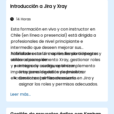
formularios para diversos tipos de
Introducción a Jira y Xray
proyectos y equipos.
14 Horas
Esta formación en vivo y con instructor en
Chile (en línea o presencial) está dirigida a
profesionales de nivel principiante e
intermedio que deseen mejorar sus
habilidades con Jira aprendiendo a integrar y
Al finalizar esta formación, los participantes
utilizar el complemento Xray, gestionar roles
serán capaces de:
y permisos de usuario, optimizar
Integrar y configurar el complemento
importaciones de datos y administrar
Xray para la gestión de pruebas.
eficazmente el almacenamiento.
Gestionar perfiles de usuario en Jira y
asignar los roles y permisos adecuados.
Importar datos a Jira de forma eficiente,
Leer más...
siguiendo las mejores prácticas.
Optimizar el uso del almacenamiento en
Jira e implementar estrategias de gestión