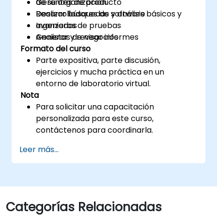
de su organización
Gerentes de producto
Realizar búsquedas y análisis básicos y
Desarrolladores de software
avanzados
Ingenieros de pruebas
Generar y revisar informes
Analistas de negocios
Formato del curso
Parte expositiva, parte discusión,
ejercicios y mucha práctica en un
entorno de laboratorio virtual.
Nota
Para solicitar una capacitación
personalizada para este curso,
contáctenos para coordinarla.
Leer más...
Categorías Relacionadas