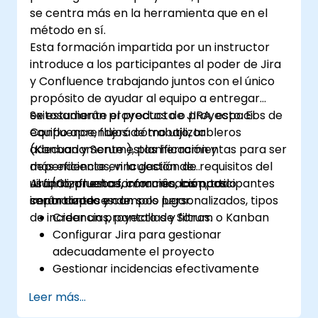
se centra más en la herramienta que en el
método en sí.
Esta formación impartida por un instructor
introduce a los participantes al poder de Jira
y Confluence trabajando juntos con el único
propósito de ayudar al equipo a entregar
exitosamente el producto o proyecto. El
Se estudiarán proyectos de JIRA, espacios de
equipo aprenderá cómo utilizar
Confluence, flujos de trabajo, tableros
adecuadamente estas herramientas para ser
(Kanban y Scrum), planificación y
más eficiente en la gestión de requisitos del
dependencias, vinculación de
usuario, pruebas, comunicación, todo
Jira/Confluence, informes, campos
Al finalizar esta formación, los participantes
centralizado en un solo lugar.
importantes y campos personalizados, tipos
serán capaces de:
de incidencias, pantallas y filtros.
Crear un proyecto de Scrum o Kanban
Configurar Jira para gestionar
adecuadamente el proyecto
Gestionar incidencias efectivamente
Construir las pantallas necesarias para
Leer más...
manejar tipos de incidencias