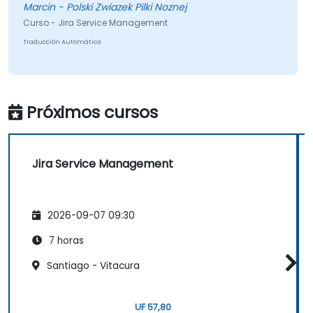
público es comprensible. Solo mantén ese nivel,
Marcin - Polski Zwiazek Pilki Noznej
creo.
Curso - Jira Service Management
Traducción Automática
Próximos cursos
Jira Service Management
2026-09-07 09:30
7 horas
Santiago - Vitacura
UF 57,80