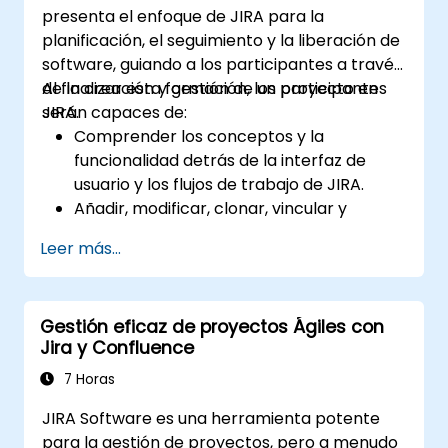
presenta el enfoque de JIRA para la
planificación, el seguimiento y la liberación de
software, guiando a los participantes a través
de la creación y gestión de un proyecto en
Al finalizar esta formación, los participantes
JIRA.
serán capaces de:
Comprender los conceptos y la
funcionalidad detrás de la interfaz de
usuario y los flujos de trabajo de JIRA.
Añadir, modificar, clonar, vincular y
priorizar incidencias.
Leer más...
Avanzar las incidencias a lo largo de todo
el flujo de trabajo.
Ejecutar búsquedas.
Gestión eficaz de proyectos Ágiles con
Gestionar y personalizar pantallas y
Jira y Confluence
filtros.
7 Horas
JIRA Software es una herramienta potente
para la gestión de proyectos, pero a menudo