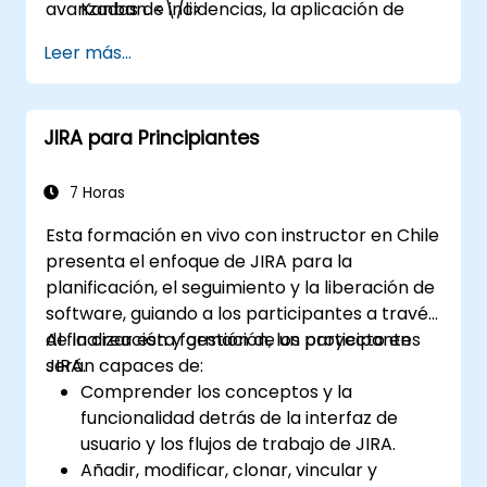
avanzadas de incidencias, la aplicación de
Kanban. <\/li>
esquemas de pantalla, la gestión y
Gestionar campos integrados y
Leer más...
actualización de flujos de trabajo, la
personalizados. <\/li>
configuración y aplicación de esquemas de
Comprender y gestionar procesos
flujos de trabajo, el análisis y la generación de
empresariales, flujos de trabajo y
JIRA para Principiantes
informes. <\/p>
esquemas de flujos de trabajo. <\/li>
Realizar búsquedas básicas y avanzadas y
análisis. <\/li>
7 Horas
Generar y revisar informes. <\/li> <\/ul>
Esta formación en vivo con instructor en Chile
presenta el enfoque de JIRA para la
planificación, el seguimiento y la liberación de
software, guiando a los participantes a través
de la creación y gestión de un proyecto en
Al finalizar esta formación, los participantes
JIRA.
serán capaces de:
Comprender los conceptos y la
funcionalidad detrás de la interfaz de
usuario y los flujos de trabajo de JIRA.
Añadir, modificar, clonar, vincular y