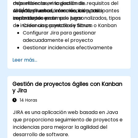
más eficiente en la gestión de requisitos del
dependencias, vinculación de
usuario, pruebas, comunicación, todo
Jira/Confluence, informes, campos
Al finalizar esta formación, los participantes
centralizado en un solo lugar.
importantes y campos personalizados, tipos
serán capaces de:
de incidencias, pantallas y filtros.
Crear un proyecto de Scrum o Kanban
Configurar Jira para gestionar
adecuadamente el proyecto
Gestionar incidencias efectivamente
Construir las pantallas necesarias para
Leer más...
manejar tipos de incidencias
Crear flujos de trabajo y tableros, y
comprender su interacción
Gestión de proyectos ágiles con Kanban
Realizar búsquedas básicas y avanzadas
y Jira
así como análisis
Generar y revisar informes necesarios
14 Horas
para el equipo y la dirección
JIRA es una aplicación web basada en Java
que proporciona seguimiento de proyectos e
incidencias para mejorar la agilidad del
desarrollo de software.