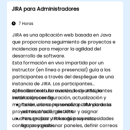
formularios para diversos tipos de
JIRA para Administradores
proyectos y equipos.
7 Horas
JIRA es una aplicación web basada en Java
que proporciona seguimiento de proyectos e
incidencias para mejorar la agilidad del
desarrollo de software.
Esta formación en vivo impartida por un
instructor (en línea o presencial) guía a los
participantes a través del despliegue de una
instancia de JIRA. Los participantes
aprenderán el uso avanzado de JIRA, la
Al finalizar esta formación, los participantes
instalación, configuración, actualización y
serán capaces de:
migración, cómo personalizar JIRA para sus
Tener una comprensión profunda de la
proyectos, añadir, gestionar y asignar
administración de JIRA.
usuarios, grupos y roles de proyecto,
Personalizar JIRA según sus necesidades
configurar y gestionar paneles, definir correos
empresariales.