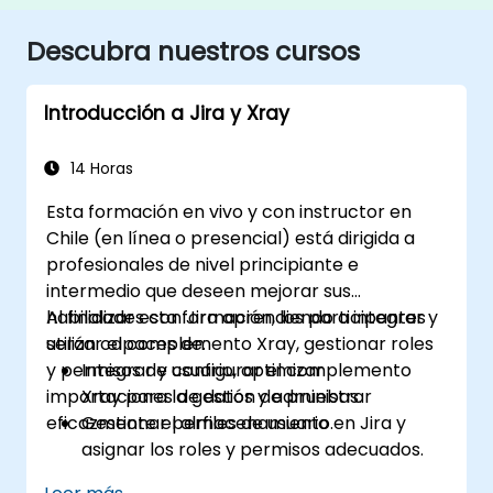
Descubra nuestros cursos
Introducción a Jira y Xray
14 Horas
Esta formación en vivo y con instructor en
Chile (en línea o presencial) está dirigida a
profesionales de nivel principiante e
intermedio que deseen mejorar sus
habilidades con Jira aprendiendo a integrar y
Al finalizar esta formación, los participantes
utilizar el complemento Xray, gestionar roles
serán capaces de:
y permisos de usuario, optimizar
Integrar y configurar el complemento
importaciones de datos y administrar
Xray para la gestión de pruebas.
eficazmente el almacenamiento.
Gestionar perfiles de usuario en Jira y
asignar los roles y permisos adecuados.
Importar datos a Jira de forma eficiente,