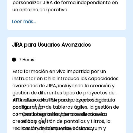
personalizar JIRA de forma independiente en
un entorno corporativo.
Leer más...
JIRA para Usuarios Avanzados
7 Horas
Esta formación en vivo impartida por un
instructor en Chile introduce las capacidades
avanzadas de JIRA, incluyendo la creación y
gestión de diferentes tipos de proyectos de
JIRA, el uso de JIRA para proyectos ágiles, la
Al finalizar esta formación, los participantes
configuración de tableros ágiles, la gestión de
podrán: <\/p>
campos integrados y personalizados, la
Gestionar las incidencias de manera
creación y gestión de pantallas y filtros, la
eficaz. <\/li>
realización de búsquedas básicas y
Crear y ejecutar proyectos Scrum y