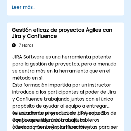
priorizar incidencias.
Leer más...
Avanzar las incidencias a lo largo de todo
el flujo de trabajo.
Ejecutar búsquedas.
Gestión eficaz de proyectos Ágiles con
Gestionar y personalizar pantallas y
Jira y Confluence
filtros.
7 Horas
JIRA Software es una herramienta potente
para la gestión de proyectos, pero a menudo
se centra más en la herramienta que en el
método en sí.
Esta formación impartida por un instructor
introduce a los participantes al poder de Jira
y Confluence trabajando juntos con el único
propósito de ayudar al equipo a entregar
exitosamente el producto o proyecto. El
Se estudiarán proyectos de JIRA, espacios de
equipo aprenderá cómo utilizar
Confluence, flujos de trabajo, tableros
adecuadamente estas herramientas para ser
(Kanban y Scrum), planificación y