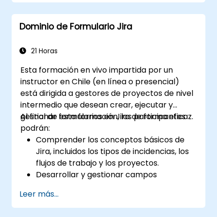
Dominio de Formulario Jira
21 Horas
Esta formación en vivo impartida por un
instructor en Chile (en línea o presencial)
está dirigida a gestores de proyectos de nivel
intermedio que desean crear, ejecutar y
gestionar formularios en Jira de forma eficaz.
Al final de esta formación, los participantes
podrán:
Comprender los conceptos básicos de
Jira, incluidos los tipos de incidencias, los
flujos de trabajo y los proyectos.
Desarrollar y gestionar campos
personalizados para recopilar y organizar
Leer más...
datos de manera efectiva.
Optimizar los procesos relacionados con