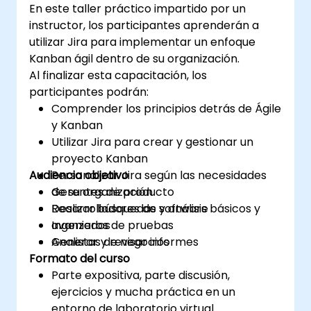
En este taller práctico impartido por un
instructor, los participantes aprenderán a
utilizar Jira para implementar un enfoque
Kanban ágil dentro de su organización.
Al finalizar esta capacitación, los
participantes podrán:
Comprender los principios detrás de Ágile
y Kanban
Utilizar Jira para crear y gestionar un
proyecto Kanban
Audiencia objetivo
Personalizar Jira según las necesidades
de su organización
Gerentes de producto
Realizar búsquedas y análisis básicos y
Desarrolladores de software
avanzados
Ingenieros de pruebas
Generar y revisar informes
Analistas de negocios
Formato del curso
Parte expositiva, parte discusión,
ejercicios y mucha práctica en un
entorno de laboratorio virtual.