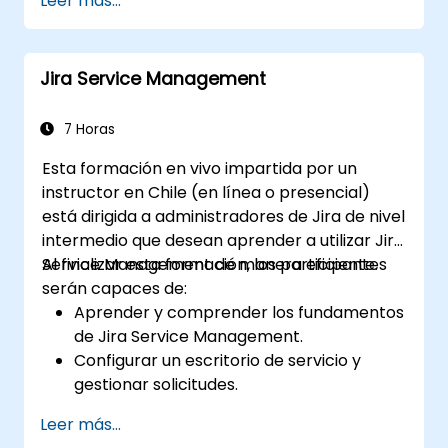
Leer más...
siguiendo las mejores prácticas.
Optimizar el uso del almacenamiento en
Jira e implementar estrategias de gestión
Jira Service Management
de datos.
7 Horas
Esta formación en vivo impartida por un
instructor en Chile (en línea o presencial)
está dirigida a administradores de Jira de nivel
intermedio que desean aprender a utilizar Jira
Service Management de manera eficiente.
Al finalizar esta formación, los participantes
serán capaces de:
Aprender y comprender los fundamentos
de Jira Service Management.
Configurar un escritorio de servicio y
gestionar solicitudes.
Gestionar el backend de Jira Service
Leer más...
Management e integraciones.