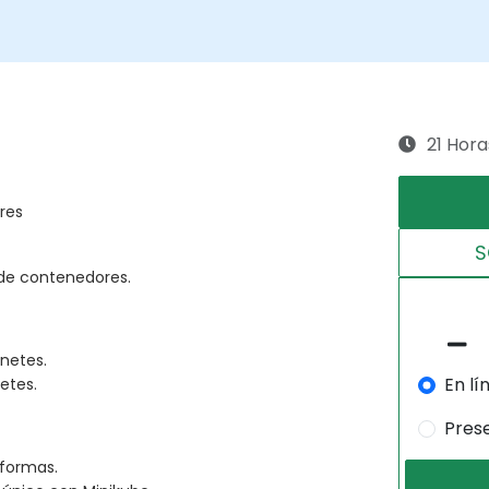
21 Hora
res
S
 de contenedores.
netes.
En lí
etes.
Pres
aformas.