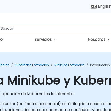
Englis
no
Servicios
Nosotros
mación
Kubernetes Formación
Minikube Formación
Introducción 
a Minikube y Kuber
la ejecución de Kubernetes localmente.
structor (en línea o presencial) está dirigida a desarroll
edio, quienes desean aprender cómo configurar y gestion