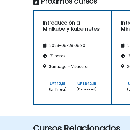
Próximos cursos
Introducción a
Int
Minikube y Kubernetes
Min
2026-09-28 09:30
2
21 horas
2
Santiago - Vitacura
Sa
UF 142,18
UF 1.642,18
U
(En línea)
(
(Presencial)
Cursos Relacionados