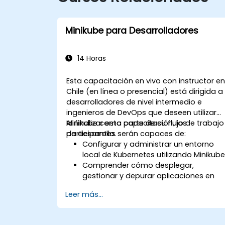
Minikube para Desarrolladores
14 Horas
Esta capacitación en vivo con instructor e
Chile (en línea o presencial) está dirigida a
desarrolladores de nivel intermedio e
ingenieros de DevOps que deseen utilizar
Minikube como parte de su flujo de trabajo
Al finalizar esta capacitación, los
de desarrollo.
participantes serán capaces de:
Configurar y administrar un entorno
local de Kubernetes utilizando Minikube
Comprender cómo desplegar,
gestionar y depurar aplicaciones en
Minikube.
Leer más...
Integrar Minikube en sus pipelines de
integración y despliegue continuos.
Optimizar su proceso de desarrollo