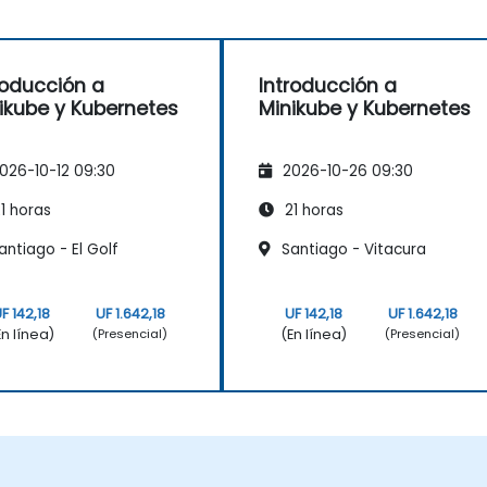
roducción a
Introducción a
ikube y Kubernetes
Minikube y Kubernetes
026-10-12 09:30
2026-10-26 09:30
1 horas
21 horas
ntiago - El Golf
Santiago - Vitacura
F 142,18
UF 1.642,18
UF 142,18
UF 1.642,18
En línea)
(En línea)
(Presencial)
(Presencial)