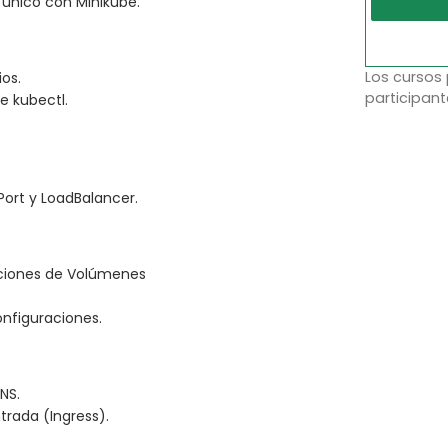
 único con Minikube.
Los cursos
os.
participant
e kubectl.
ort y LoadBalancer.
ciones de Volúmenes
onfiguraciones.
NS.
trada (Ingress).