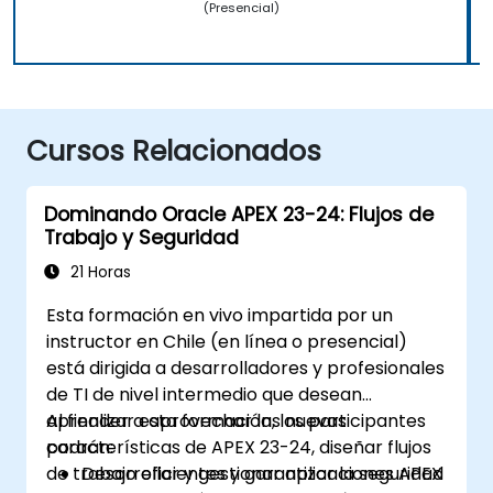
(Presencial)
Cursos Relacionados
Dominando Oracle APEX 23-24: Flujos de
Trabajo y Seguridad
21 Horas
Esta formación en vivo impartida por un
instructor en Chile (en línea o presencial)
está dirigida a desarrolladores y profesionales
de TI de nivel intermedio que desean
aprender a aprovechar las nuevas
Al finalizar esta formación, los participantes
características de APEX 23-24, diseñar flujos
podrán:
de trabajo eficientes y garantizar la seguridad
Desarrollar y gestionar aplicaciones APEX