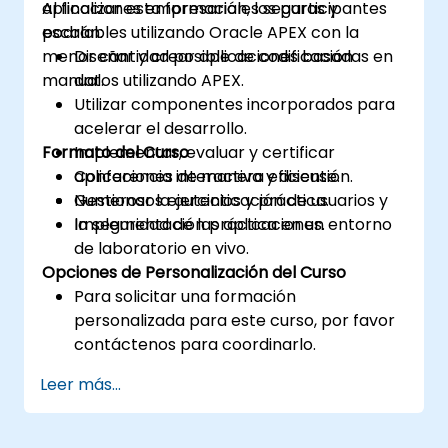
aplicaciones empresariales seguras y
Al finalizar esta formación, los participantes
escalables utilizando Oracle APEX con la
podrán:
menor cantidad posible de codificación
Diseñar y crear aplicaciones basadas en
manual.
datos utilizando APEX.
Utilizar componentes incorporados para
acelerar el desarrollo.
Formato del Curso
Implementar, evaluar y certificar
aplicaciones de manera eficiente.
Conferencia interactiva y discusión.
Gestionar la autenticación de usuarios y
Numerosos ejercicios y práctica.
la seguridad de las aplicaciones.
Implementación práctica en un entorno
de laboratorio en vivo.
Opciones de Personalización del Curso
Para solicitar una formación
personalizada para este curso, por favor
contáctenos para coordinarlo.
Leer más...