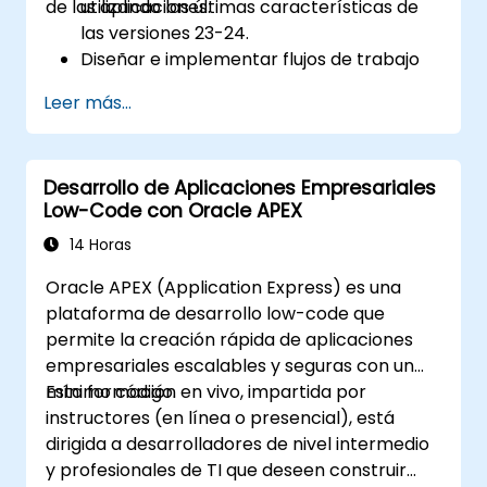
de las aplicaciones.
utilizando las últimas características de
las versiones 23-24.
Diseñar e implementar flujos de trabajo
eficientes dentro de APEX.
Leer más...
Aplicar medidas de seguridad avanzadas
para proteger las aplicaciones y los datos
de APEX.
Desarrollo de Aplicaciones Empresariales
Integrar aplicaciones APEX con sistemas
Low-Code con Oracle APEX
externos y garantizar un intercambio
fluido de datos.
14 Horas
Probar, depurar e implementar
Oracle APEX (Application Express) es una
aplicaciones APEX siguiendo las mejores
plataforma de desarrollo low-code que
prácticas.
permite la creación rápida de aplicaciones
empresariales escalables y seguras con un
mínimo código.
Esta formación en vivo, impartida por
instructores (en línea o presencial), está
dirigida a desarrolladores de nivel intermedio
y profesionales de TI que deseen construir