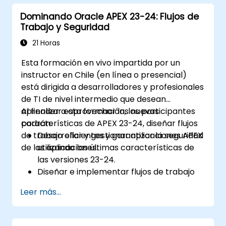
Dominando Oracle APEX 23-24: Flujos de
Trabajo y Seguridad
21 Horas
Esta formación en vivo impartida por un
instructor en Chile (en línea o presencial)
está dirigida a desarrolladores y profesionales
de TI de nivel intermedio que desean
aprender a aprovechar las nuevas
Al finalizar esta formación, los participantes
características de APEX 23-24, diseñar flujos
podrán:
de trabajo eficientes y garantizar la seguridad
Desarrollar y gestionar aplicaciones APEX
de las aplicaciones.
utilizando las últimas características de
las versiones 23-24.
Diseñar e implementar flujos de trabajo
eficientes dentro de APEX.
Leer más...
Aplicar medidas de seguridad avanzadas
para proteger las aplicaciones y los datos
de APEX.