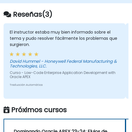
interfaz Page Designer.
Extender fácilmente la funcionalidad de
Reseñas(3)
aplicaciones empresariales complejas
con Oracle APEX.
Optimizar y escalar el rendimiento y la
El instructor estaba muy bien informado sobre el
tema y pudo resolver fácilmente los problemas que
implementación de las aplicaciones.
surgieron.
Controlar y asegurar el acceso a los
datos y componentes de las aplicaciones.
David Hummel - Honeywell Federal Manufacturing &
Technologies, LLC.
Curso - Low-Code Enterprise Application Development with
Oracle APEX
Traducción Automática
Próximos cursos
Dominando Oracle APEX 23-24: Flujos de