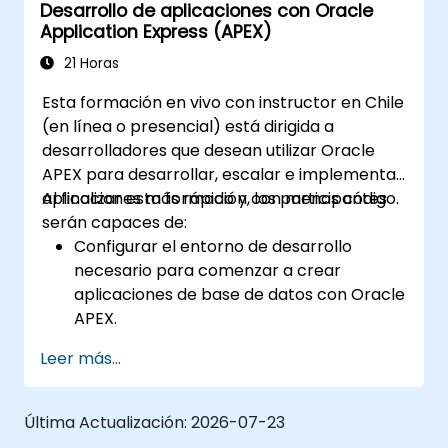
Desarrollo de aplicaciones con Oracle
Integrar aplicaciones APEX con sistemas
Application Express (APEX)
externos y garantizar un intercambio
fluido de datos.
21 Horas
Probar, depurar e implementar
Esta formación en vivo con instructor en Chile
aplicaciones APEX siguiendo las mejores
(en línea o presencial) está dirigida a
prácticas.
desarrolladores que desean utilizar Oracle
APEX para desarrollar, escalar e implementar
aplicaciones más rápido y con menos código.
Al finalizar esta formación, los participantes
serán capaces de:
Configurar el entorno de desarrollo
necesario para comenzar a crear
aplicaciones de base de datos con Oracle
APEX.
Comprender y explorar las herramientas
Leer más...
de Oracle APEX para construir una
aplicación con todas sus funcionalidades.
Aprender cómo crear aplicaciones y
Última Actualización:
2026-07-23
páginas utilizando Oracle APEX y la