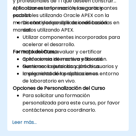
y profesionales de TI que deseen construir
aplicaciones empresariales seguras y
Al finalizar esta formación, los participantes
escalables utilizando Oracle APEX con la
podrán:
menor cantidad posible de codificación
Diseñar y crear aplicaciones basadas en
manual.
datos utilizando APEX.
Utilizar componentes incorporados para
acelerar el desarrollo.
Formato del Curso
Implementar, evaluar y certificar
aplicaciones de manera eficiente.
Conferencia interactiva y discusión.
Gestionar la autenticación de usuarios y
Numerosos ejercicios y práctica.
la seguridad de las aplicaciones.
Implementación práctica en un entorno
de laboratorio en vivo.
Opciones de Personalización del Curso
Para solicitar una formación
personalizada para este curso, por favor
contáctenos para coordinarlo.
Leer más...