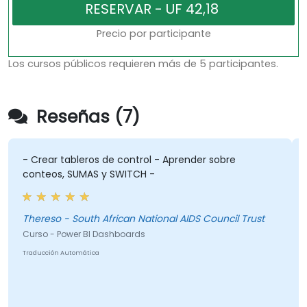
Precio por participante
Los cursos públicos requieren más de 5 participantes.
Reseñas (7)
- Crear tableros de control - Aprender sobre
M
conteos, SUMAS y SWITCH -
t
Thereso - South African National AIDS Council Trust
Curso - Power BI Dashboards
C
Traducción Automática
T