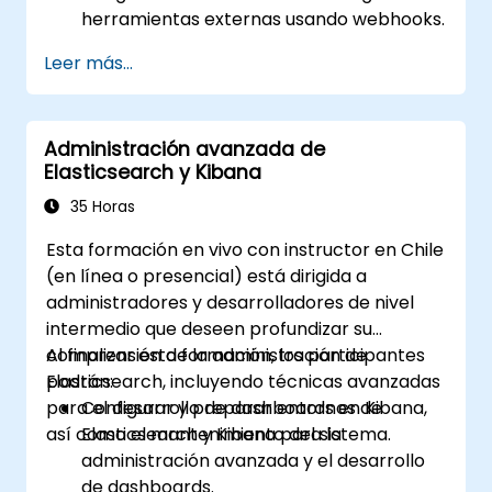
herramientas externas usando webhooks.
Automatizar respuestas ante alertas
Leer más...
para una resolución más rápida de
problemas.
Utilizar Grafana para visualizar y
Administración avanzada de
gestionar alertas de manera efectiva.
Elasticsearch y Kibana
35 Horas
Esta formación en vivo con instructor en Chile
(en línea o presencial) está dirigida a
administradores y desarrolladores de nivel
intermedio que deseen profundizar su
comprensión de la administración de
Al finalizar esta formación, los participantes
Elasticsearch, incluyendo técnicas avanzadas
podrán:
para el desarrollo de dashboards en Kibana,
Configurar y preparar entornos de
así como el mantenimiento del sistema.
Elasticsearch y Kibana para la
administración avanzada y el desarrollo
de dashboards.