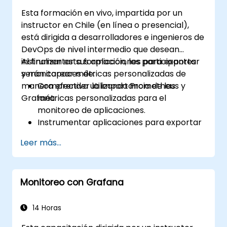
Esta formación en vivo, impartida por un
instructor en Chile (en línea o presencial),
está dirigida a desarrolladores e ingenieros de
DevOps de nivel intermedio que desean
instrumentar sus aplicaciones para exportar
Al finalizar esta formación, los participantes
y monitorear métricas personalizadas de
serán capaces de:
manera efectiva utilizando Prometheus y
Comprender la importancia de las
Grafana.
métricas personalizadas para el
monitoreo de aplicaciones.
Instrumentar aplicaciones para exportar
métricas personalizadas a Prometheus.
Leer más...
Crear y configurar paneles en Grafana
para visualizar las métricas
personalizadas.
Monitoreo con Grafana
Aplicar las mejores prácticas para
integrar el monitoreo en el ciclo de vida
del desarrollo.
14 Horas