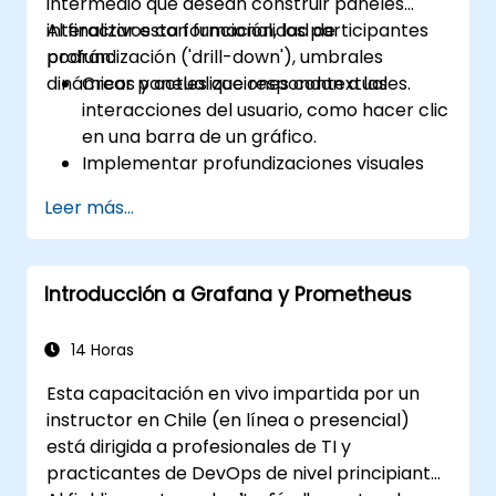
intermedio que desean construir paneles
funcionalidades de Grafana.
interactivos con funcionalidad de
Al finalizar esta formación, los participantes
profundización ('drill-down'), umbrales
podrán:
dinámicos y actualizaciones contextuales.
Crear paneles que respondan a las
interacciones del usuario, como hacer clic
en una barra de un gráfico.
Implementar profundizaciones visuales
que se actualicen en el mismo lugar (sin
Leer más...
abrir nuevas pestañas).
Configurar gráficos circulares y paneles
detallados basados en filtros de
Introducción a Grafana y Prometheus
selección.
Utilizar umbrales dinámicos que
reaccionen a la entrada del usuario y a
14 Horas
datos en tiempo real.
Esta capacitación en vivo impartida por un
instructor en Chile (en línea o presencial)
está dirigida a profesionales de TI y
practicantes de DevOps de nivel principiante