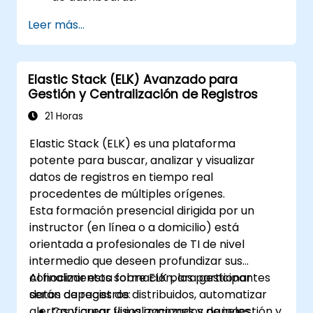
Crear y gestionar índices, mappings y
Leer más...
modelos de datos en Elasticsearch.
Desarrollar consultas y filtros avanzados
para extraer información valiosa de los
Elastic Stack (ELK) Avanzado para
datos de Elasticsearch.
Gestión y Centralización de Registros
Diseñar y construir dashboards
interactivos en Kibana utilizando diversos
21 Horas
tipos de visualizaciones y técnicas.
Elastic Stack (ELK) es una plataforma
Implementar las mejores prácticas para
potente para buscar, analizar y visualizar
la administración, optimización y
datos de registros en tiempo real
resolución de problemas de Elasticsearch
procedentes de múltiples orígenes.
y Kibana.
Esta formación presencial dirigida por un
instructor (en línea o a domicilio) está
orientada a profesionales de TI de nivel
intermedio que deseen profundizar sus
conocimientos sobre ELK para gestionar
Al finalizar esta formación, los participantes
datos de registros distribuidos, automatizar
serán capaces de:
alertas y crear visualizaciones y paneles
Configurar flujos avanzados de ingestión y