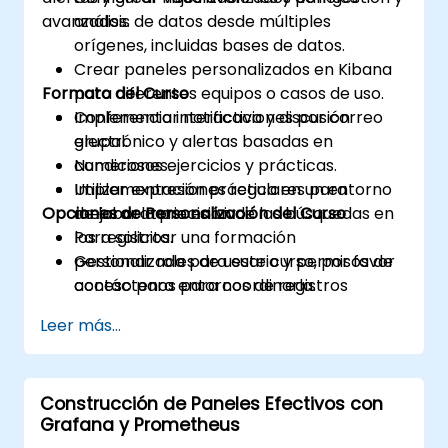
avanzados.
análisis de datos desde múltiples
orígenes, incluidas bases de datos.
Crear paneles personalizados en Kibana
Formato del Curso
para diferentes equipos o casos de uso.
Implementar notificaciones por correo
Conferencia interactiva y discusión
electrónico y alertas basadas en
grupal.
condiciones.
Numerosos ejercicios y prácticas.
Utilizar expresiones regulares para
Implementación práctica en un entorno
Opciones de Personalización del Curso
mejorar la precisión de las búsquedas en
de laboratorio en vivo.
los registros.
Para solicitar una formación
Gestionar roles de usuario y permisos de
personalizada para este curso, por favor
acceso para entornos de registros
contáctenos para coordinarla.
seguros.
Leer más...
Interactuar con la API REST de
Elasticsearch para automatización e
integración.
Construcción de Paneles Efectivos con
Grafana y Prometheus