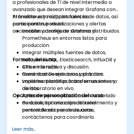
a profesionales de TI de nivel intermedio a
avanzado que desean integrar Grafana con
Prometheus y múltiples fuentes de datos, así
Al finalizar esta capacitación, los
como construir visualizaciones y alertas
participantes podrán:
accionables a través de sistemas distribuidos.
Instalar y configurar Grafana y
Prometheus en entornos listos para
producción.
Integrar múltiples fuentes de datos,
Formato del curso
incluyendo SQL, Elasticsearch, InfluxDB y
APIs en la nube.
Clase interactiva y discusión.
Crear dashboards avanzados con
Numéricas de ejercicios y práctica.
variables, plantillas, transformaciones y
Implementación práctica en un entorno
alertas.
de laboratorio en vivo.
Opciones de personalización del curso
Aplicar mejores prácticas en modelado
de datos, optimización del rendimiento y
Para solicitar una capacitación
control de acceso de usuarios.
personalizada para este curso,
contáctenos para coordinarla.
Leer más...