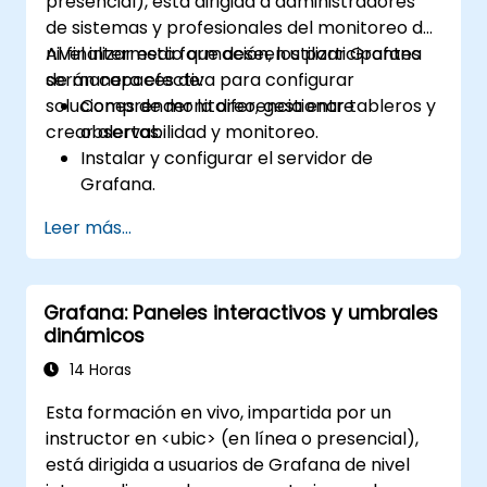
presencial), está dirigida a administradores
de sistemas y profesionales del monitoreo de
nivel intermedio que deseen utilizar Grafana
Al finalizar esta formación, los participantes
de manera efectiva para configurar
serán capaces de:
soluciones de monitoreo, gestionar tableros y
Comprender la diferencia entre
crear alertas.
observabilidad y monitoreo.
Instalar y configurar el servidor de
Grafana.
Configurar y conectar diversas fuentes
Leer más...
de datos como Prometheus, InfluxDB y
ElasticSearch.
Crear, gestionar y personalizar tableros y
Grafana: Paneles interactivos y umbrales
gráficos.
dinámicos
Utilizar variables y consultas para crear
tableros dinámicos.
14 Horas
Configurar notificaciones y alertas a
Esta formación en vivo, impartida por un
través de Grafana.
instructor en <ubic> (en línea o presencial),
Instalar y gestionar complementos
está dirigida a usuarios de Grafana de nivel
(plugins) para extender las