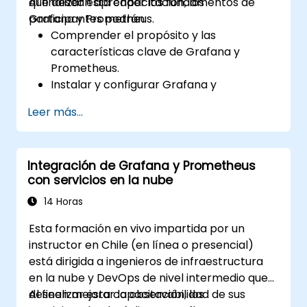
que desean aprender los fundamentos de
Al finalizar esta capacitación, los
Grafana y Prometheus.
participantes podrán:
Comprender el propósito y las
características clave de Grafana y
Prometheus.
Instalar y configurar Grafana y
Prometheus en un entorno Linux.
Leer más...
Configurar fuentes de datos básicas y
paneles en Grafana.
Monitorear métricas del sistema y
Integración de Grafana y Prometheus
visualizar datos utilizando Prometheus.
con servicios en la nube
14 Horas
Esta formación en vivo impartida por un
instructor en Chile (en línea o presencial)
está dirigida a ingenieros de infraestructura
en la nube y DevOps de nivel intermedio que
deseen mejorar la observabilidad de sus
Al finalizar esta capacitación, los