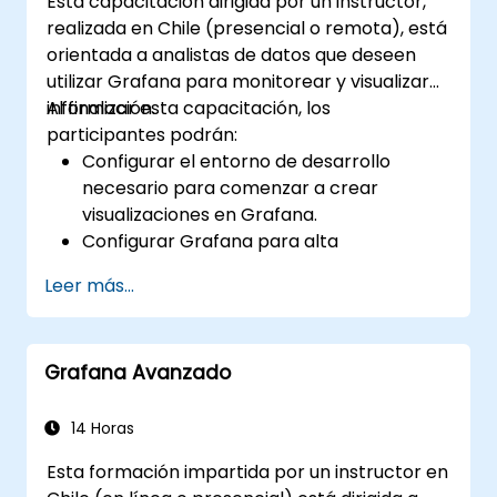
Esta capacitación dirigida por un instructor,
realizada en Chile (presencial o remota), está
orientada a analistas de datos que deseen
utilizar Grafana para monitorear y visualizar
información.
Al finalizar esta capacitación, los
participantes podrán:
Configurar el entorno de desarrollo
necesario para comenzar a crear
visualizaciones en Grafana.
Configurar Grafana para alta
disponibilidad.
Leer más...
Personalizar paneles y tableros con
datos.
Configurar un proxy inverso para lograr
Grafana Avanzado
tiempos de carga rápidos.
14 Horas
Esta formación impartida por un instructor en