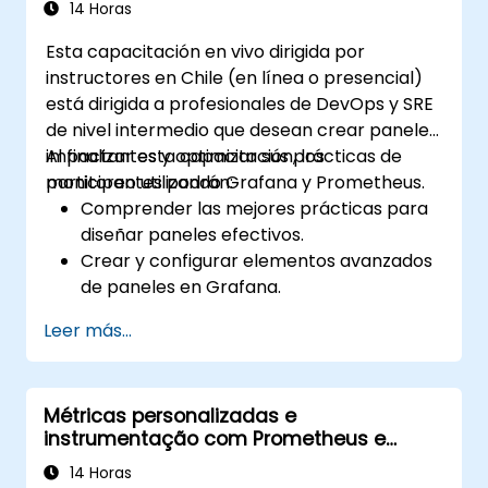
14 Horas
Esta capacitación en vivo dirigida por
instructores en Chile (en línea o presencial)
está dirigida a profesionales de DevOps y SRE
de nivel intermedio que desean crear paneles
impactantes y optimizar sus prácticas de
Al finalizar esta capacitación, los
monitoreo utilizando Grafana y Prometheus.
participantes podrán:
Comprender las mejores prácticas para
diseñar paneles efectivos.
Crear y configurar elementos avanzados
de paneles en Grafana.
Aprovechar las plantillas de Grafana
Leer más...
para paneles dinámicos y reutilizables.
Implementar mecanismos de alertas
para mejorar la conciencia operativa.
Métricas personalizadas e
instrumentação com Prometheus e
Grafana
14 Horas