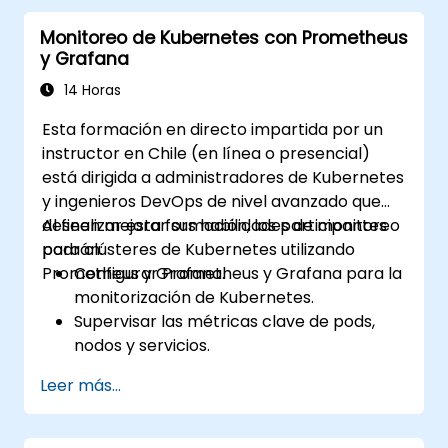
visualizar el rendimiento del sistema.
Monitoreo de Kubernetes con Prometheus
Aplicar mejores prácticas para
y Grafana
monitorear la disponibilidad y el
rendimiento del sistema.
14 Horas
Esta formación en directo impartida por un
instructor en Chile (en línea o presencial)
está dirigida a administradores de Kubernetes
y ingenieros DevOps de nivel avanzado que
deseen mejorar sus habilidades de monitoreo
Al finalizar esta formación, los participantes
para clústeres de Kubernetes utilizando
podrán:
Prometheus y Grafana.
Configurar Prometheus y Grafana para la
monitorización de Kubernetes.
Supervisar las métricas clave de pods,
nodos y servicios.
Crear tableros dinámicos para visualizar
Leer más...
el estado y el rendimiento del clúster.
Implementar estrategias de alertas para
la resolución proactiva de problemas.