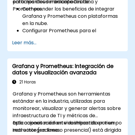
entornos cloud mediante Grafana y
participantes serán capaces de:
Prometheus.
Comprender los beneficios de integrar
Grafana y Prometheus con plataformas
en la nube.
Configurar Prometheus para el
monitoreo de recursos basados en la
Leer más...
nube.
Configurar Grafana para visualizar las
métricas de los servicios en la nube.
Grafana y Prometheus: Integración de
Aprovechar herramientas e
datos y visualización avanzada
integraciones nativas de la nube para
garantizar la escalabilidad del monitoreo.
21 Horas
Grafana y Prometheus son herramientas
estándar en la industria, utilizadas para
monitorear, visualizar y generar alertas sobre
infraestructura de TI y métricas de
aplicaciones mediante dashboards en tiempo
Esta capacitación en vivo impartida por un
real e integraciones.
instructor (en línea o presencial) está dirigida