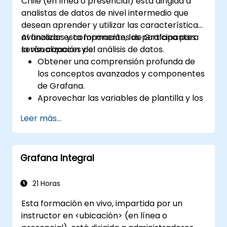
Chile (en línea o presencial) está dirigida a
analistas de datos de nivel intermedio que
desean aprender y utilizar las características
avanzadas y componentes de Grafana para
Al finalizar esta formación, los participantes
la visualización y el análisis de datos.
serán capaces de:
Obtener una comprensión profunda de
los conceptos avanzados y componentes
de Grafana.
Aprovechar las variables de plantilla y los
paneles dinámicos para mejorar la
Leer más...
visualización de datos.
Utilizar el Lenguaje de Consulta de
Grafana (Grafana Query Language) para
Grafana Integral
consultas complejas.
Aprender las mejores prácticas para
escalar Grafana, optimizar el rendimiento
21 Horas
y garantizar una alta disponibilidad.
Esta formación en vivo, impartida por un
instructor en <ubicación> (en línea o