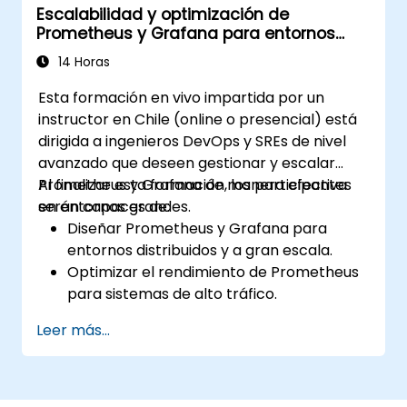
Escalabilidad y optimización de
Aplicar las mejores prácticas para
Prometheus y Grafana para entornos
escalar soluciones de monitoreo en
grandes
entornos de Kubernetes.
14 Horas
Esta formación en vivo impartida por un
instructor en Chile (online o presencial) está
dirigida a ingenieros DevOps y SREs de nivel
avanzado que deseen gestionar y escalar
Prometheus y Grafana de manera efectiva
Al finalizar esta formación, los participantes
en entornos grandes.
serán capaces de:
Diseñar Prometheus y Grafana para
entornos distribuidos y a gran escala.
Optimizar el rendimiento de Prometheus
para sistemas de alto tráfico.
Configurar Grafana para manejar
Leer más...
grandes conjuntos de datos y
visualizaciones complejas.
Implementar estrategias avanzadas de
solución de problemas y escalabilidad.