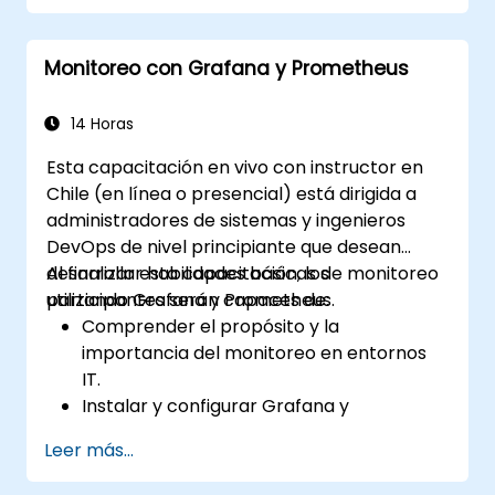
Monitoreo con Grafana y Prometheus
14 Horas
Esta capacitación en vivo con instructor en
Chile (en línea o presencial) está dirigida a
administradores de sistemas y ingenieros
DevOps de nivel principiante que desean
desarrollar habilidades básicas de monitoreo
Al finalizar esta capacitación, los
utilizando Grafana y Prometheus.
participantes serán capaces de:
Comprender el propósito y la
importancia del monitoreo en entornos
IT.
Instalar y configurar Grafana y
Prometheus para tareas básicas de
Leer más...
monitoreo.
Crear paneles simples y alertas para