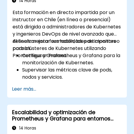
14 Horas
Esta formación en directo impartida por un
instructor en Chile (en línea o presencial)
está dirigida a administradores de Kubernetes
y ingenieros DevOps de nivel avanzado que
deseen mejorar sus habilidades de monitoreo
Al finalizar esta formación, los participantes
para clústeres de Kubernetes utilizando
podrán:
Prometheus y Grafana.
Configurar Prometheus y Grafana para la
monitorización de Kubernetes.
Supervisar las métricas clave de pods,
nodos y servicios.
Crear tableros dinámicos para visualizar
Leer más...
el estado y el rendimiento del clúster.
Implementar estrategias de alertas para
la resolución proactiva de problemas.
Escalabilidad y optimización de
Aplicar las mejores prácticas para
Prometheus y Grafana para entornos
escalar soluciones de monitoreo en
grandes
entornos de Kubernetes.
14 Horas