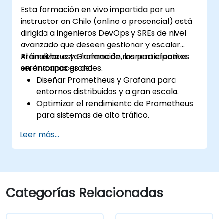
Esta formación en vivo impartida por un
instructor en Chile (online o presencial) está
dirigida a ingenieros DevOps y SREs de nivel
avanzado que deseen gestionar y escalar
Prometheus y Grafana de manera efectiva
Al finalizar esta formación, los participantes
en entornos grandes.
serán capaces de:
Diseñar Prometheus y Grafana para
entornos distribuidos y a gran escala.
Optimizar el rendimiento de Prometheus
para sistemas de alto tráfico.
Configurar Grafana para manejar
Leer más...
grandes conjuntos de datos y
visualizaciones complejas.
Implementar estrategias avanzadas de
solución de problemas y escalabilidad.
Categorías Relacionadas