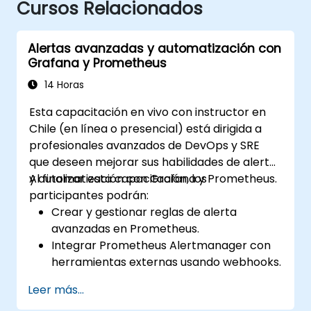
Cursos Relacionados
Alertas avanzadas y automatización con
Grafana y Prometheus
14 Horas
Esta capacitación en vivo con instructor en
Chile (en línea o presencial) está dirigida a
profesionales avanzados de DevOps y SRE
que deseen mejorar sus habilidades de alerta
y automatización con Grafana y Prometheus.
Al finalizar esta capacitación, los
participantes podrán:
Crear y gestionar reglas de alerta
avanzadas en Prometheus.
Integrar Prometheus Alertmanager con
herramientas externas usando webhooks.
Automatizar respuestas ante alertas
Leer más...
para una resolución más rápida de