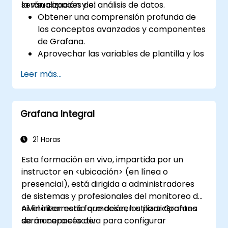
la visualización y el análisis de datos.
serán capaces de:
Obtener una comprensión profunda de
los conceptos avanzados y componentes
de Grafana.
Aprovechar las variables de plantilla y los
paneles dinámicos para mejorar la
Leer más...
visualización de datos.
Utilizar el Lenguaje de Consulta de
Grafana (Grafana Query Language) para
Grafana Integral
consultas complejas.
Aprender las mejores prácticas para
escalar Grafana, optimizar el rendimiento
21 Horas
y garantizar una alta disponibilidad.
Esta formación en vivo, impartida por un
instructor en <ubicación> (en línea o
presencial), está dirigida a administradores
de sistemas y profesionales del monitoreo de
nivel intermedio que deseen utilizar Grafana
Al finalizar esta formación, los participantes
de manera efectiva para configurar
serán capaces de: