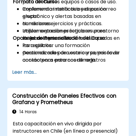
Formato del Curso
para diferentes equipos o casos de uso.
Implementar notificaciones por correo
Conferencia interactiva y discusión
electrónico y alertas basadas en
grupal.
condiciones.
Numerosos ejercicios y prácticas.
Utilizar expresiones regulares para
Implementación práctica en un entorno
Opciones de Personalización del Curso
mejorar la precisión de las búsquedas en
de laboratorio en vivo.
los registros.
Para solicitar una formación
Gestionar roles de usuario y permisos de
personalizada para este curso, por favor
acceso para entornos de registros
contáctenos para coordinarla.
seguros.
Leer más...
Interactuar con la API REST de
Elasticsearch para automatización e
integración.
Construcción de Paneles Efectivos con
Grafana y Prometheus
14 Horas
Esta capacitación en vivo dirigida por
instructores en Chile (en línea o presencial)