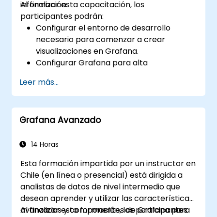
información.
Al finalizar esta capacitación, los
participantes podrán:
Configurar el entorno de desarrollo
necesario para comenzar a crear
visualizaciones en Grafana.
Configurar Grafana para alta
disponibilidad.
Leer más...
Personalizar paneles y tableros con
datos.
Configurar un proxy inverso para lograr
Grafana Avanzado
tiempos de carga rápidos.
14 Horas
Esta formación impartida por un instructor en
Chile (en línea o presencial) está dirigida a
analistas de datos de nivel intermedio que
desean aprender y utilizar las características
avanzadas y componentes de Grafana para
Al finalizar esta formación, los participantes