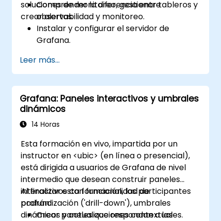
soluciones de monitoreo, gestionar tableros y
Comprender la diferencia entre
crear alertas.
observabilidad y monitoreo.
Instalar y configurar el servidor de
Grafana.
Configurar y conectar diversas fuentes
Leer más...
de datos como Prometheus, InfluxDB y
ElasticSearch.
Crear, gestionar y personalizar tableros y
Grafana: Paneles interactivos y umbrales
gráficos.
dinámicos
Utilizar variables y consultas para crear
tableros dinámicos.
14 Horas
Configurar notificaciones y alertas a
Esta formación en vivo, impartida por un
través de Grafana.
instructor en <ubic> (en línea o presencial),
Instalar y gestionar complementos
está dirigida a usuarios de Grafana de nivel
(plugins) para extender las
intermedio que desean construir paneles
funcionalidades de Grafana.
interactivos con funcionalidad de
Al finalizar esta formación, los participantes
profundización ('drill-down'), umbrales
podrán:
dinámicos y actualizaciones contextuales.
Crear paneles que respondan a las