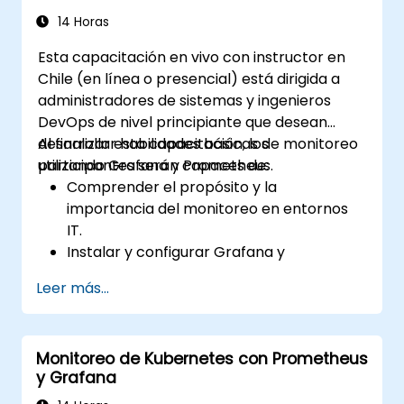
14 Horas
Esta capacitación en vivo con instructor en
Chile (en línea o presencial) está dirigida a
administradores de sistemas y ingenieros
DevOps de nivel principiante que desean
desarrollar habilidades básicas de monitoreo
Al finalizar esta capacitación, los
utilizando Grafana y Prometheus.
participantes serán capaces de:
Comprender el propósito y la
importancia del monitoreo en entornos
IT.
Instalar y configurar Grafana y
Prometheus para tareas básicas de
Leer más...
monitoreo.
Crear paneles simples y alertas para
visualizar el rendimiento del sistema.
Monitoreo de Kubernetes con Prometheus
Aplicar mejores prácticas para
y Grafana
monitorear la disponibilidad y el
rendimiento del sistema.