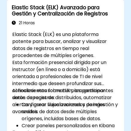
para extraer información valiosa de los
Elastic Stack (ELK) Avanzado para
datos de Elasticsearch.
Gestión y Centralización de Registros
Diseñar y construir dashboards
interactivos en Kibana utilizando diversos
21 Horas
tipos de visualizaciones y técnicas.
Elastic Stack (ELK) es una plataforma
Implementar las mejores prácticas para
potente para buscar, analizar y visualizar
la administración, optimización y
datos de registros en tiempo real
resolución de problemas de Elasticsearch
procedentes de múltiples orígenes.
y Kibana.
Esta formación presencial dirigida por un
instructor (en línea o a domicilio) está
orientada a profesionales de TI de nivel
intermedio que deseen profundizar sus
conocimientos sobre ELK para gestionar
Al finalizar esta formación, los participantes
datos de registros distribuidos, automatizar
serán capaces de:
alertas y crear visualizaciones y paneles
Configurar flujos avanzados de ingestión y
avanzados.
análisis de datos desde múltiples
orígenes, incluidas bases de datos.
Crear paneles personalizados en Kibana