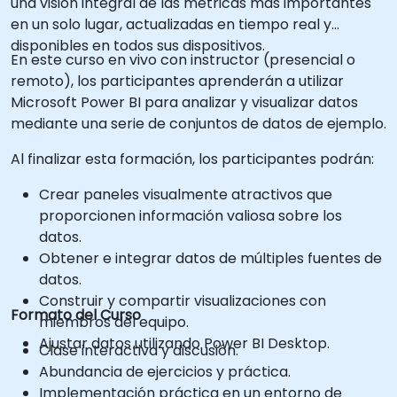
una visión integral de las métricas más importantes
en un solo lugar, actualizadas en tiempo real y
disponibles en todos sus dispositivos.
En este curso en vivo con instructor (presencial o
remoto), los participantes aprenderán a utilizar
Microsoft Power BI para analizar y visualizar datos
mediante una serie de conjuntos de datos de ejemplo.
Al finalizar esta formación, los participantes podrán:
Crear paneles visualmente atractivos que
proporcionen información valiosa sobre los
datos.
Obtener e integrar datos de múltiples fuentes de
datos.
Construir y compartir visualizaciones con
Formato del Curso
miembros del equipo.
Ajustar datos utilizando Power BI Desktop.
Clase interactiva y discusión.
Abundancia de ejercicios y práctica.
Implementación práctica en un entorno de