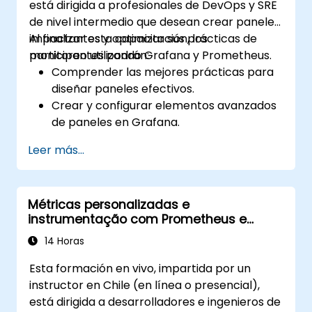
está dirigida a profesionales de DevOps y SRE
de nivel intermedio que desean crear paneles
impactantes y optimizar sus prácticas de
Al finalizar esta capacitación, los
monitoreo utilizando Grafana y Prometheus.
participantes podrán:
Comprender las mejores prácticas para
diseñar paneles efectivos.
Crear y configurar elementos avanzados
de paneles en Grafana.
Aprovechar las plantillas de Grafana
Leer más...
para paneles dinámicos y reutilizables.
Implementar mecanismos de alertas
para mejorar la conciencia operativa.
Métricas personalizadas e
instrumentação com Prometheus e
Grafana
14 Horas
Esta formación en vivo, impartida por un
instructor en Chile (en línea o presencial),
está dirigida a desarrolladores e ingenieros de