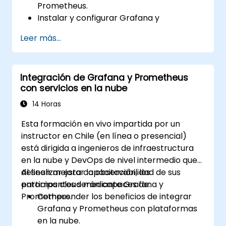
Prometheus.
Instalar y configurar Grafana y
Prometheus en un entorno Linux.
Leer más...
Configurar fuentes de datos básicas y
paneles en Grafana.
Monitorear métricas del sistema y
Integración de Grafana y Prometheus
visualizar datos utilizando Prometheus.
con servicios en la nube
14 Horas
Esta formación en vivo impartida por un
instructor en Chile (en línea o presencial)
está dirigida a ingenieros de infraestructura
en la nube y DevOps de nivel intermedio que
deseen mejorar la observabilidad de sus
Al finalizar esta capacitación, los
entornos cloud mediante Grafana y
participantes serán capaces de:
Prometheus.
Comprender los beneficios de integrar
Grafana y Prometheus con plataformas
en la nube.