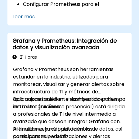
Configurar Prometheus para el
monitoreo de recursos basados en la
Leer más...
nube.
Configurar Grafana para visualizar las
métricas de los servicios en la nube.
Grafana y Prometheus: Integración de
Aprovechar herramientas e
datos y visualización avanzada
integraciones nativas de la nube para
garantizar la escalabilidad del monitoreo.
21 Horas
Grafana y Prometheus son herramientas
estándar en la industria, utilizadas para
monitorear, visualizar y generar alertas sobre
infraestructura de TI y métricas de
aplicaciones mediante dashboards en tiempo
Esta capacitación en vivo impartida por un
real e integraciones.
instructor (en línea o presencial) está dirigida
a profesionales de TI de nivel intermedio a
avanzado que desean integrar Grafana con
Prometheus y múltiples fuentes de datos, así
Al finalizar esta capacitación, los
como construir visualizaciones y alertas
participantes podrán: