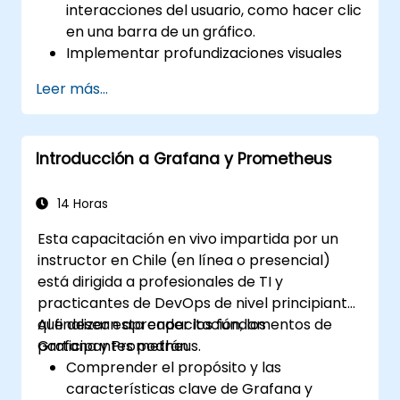
interacciones del usuario, como hacer clic
en una barra de un gráfico.
Implementar profundizaciones visuales
que se actualicen en el mismo lugar (sin
Leer más...
abrir nuevas pestañas).
Configurar gráficos circulares y paneles
detallados basados en filtros de
Introducción a Grafana y Prometheus
selección.
Utilizar umbrales dinámicos que
reaccionen a la entrada del usuario y a
14 Horas
datos en tiempo real.
Esta capacitación en vivo impartida por un
instructor en Chile (en línea o presencial)
está dirigida a profesionales de TI y
practicantes de DevOps de nivel principiante
que desean aprender los fundamentos de
Al finalizar esta capacitación, los
Grafana y Prometheus.
participantes podrán:
Comprender el propósito y las
características clave de Grafana y