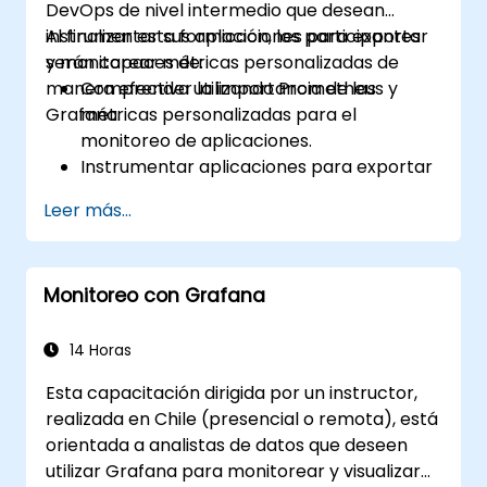
DevOps de nivel intermedio que desean
instrumentar sus aplicaciones para exportar
Al finalizar esta formación, los participantes
y monitorear métricas personalizadas de
serán capaces de:
manera efectiva utilizando Prometheus y
Comprender la importancia de las
Grafana.
métricas personalizadas para el
monitoreo de aplicaciones.
Instrumentar aplicaciones para exportar
métricas personalizadas a Prometheus.
Leer más...
Crear y configurar paneles en Grafana
para visualizar las métricas
personalizadas.
Monitoreo con Grafana
Aplicar las mejores prácticas para
integrar el monitoreo en el ciclo de vida
del desarrollo.
14 Horas
Esta capacitación dirigida por un instructor,
realizada en Chile (presencial o remota), está
orientada a analistas de datos que deseen
utilizar Grafana para monitorear y visualizar