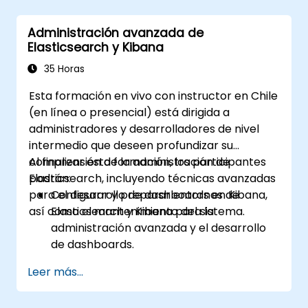
problemas.
Utilizar Grafana para visualizar y
Administración avanzada de
gestionar alertas de manera efectiva.
Elasticsearch y Kibana
35 Horas
Esta formación en vivo con instructor en Chile
(en línea o presencial) está dirigida a
administradores y desarrolladores de nivel
intermedio que deseen profundizar su
comprensión de la administración de
Al finalizar esta formación, los participantes
Elasticsearch, incluyendo técnicas avanzadas
podrán:
para el desarrollo de dashboards en Kibana,
Configurar y preparar entornos de
así como el mantenimiento del sistema.
Elasticsearch y Kibana para la
administración avanzada y el desarrollo
de dashboards.
Crear y gestionar índices, mappings y
Leer más...
modelos de datos en Elasticsearch.
Desarrollar consultas y filtros avanzados