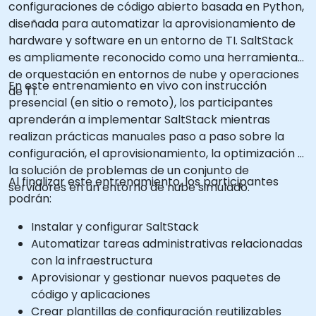
configuraciones de código abierto basada en Python,
diseñada para automatizar la aprovisionamiento de
hardware y software en un entorno de TI. SaltStack
es ampliamente reconocido como una herramienta
de orquestación en entornos de nube y operaciones
En este entrenamiento en vivo con instrucción
de TI.
presencial (en sitio o remoto), los participantes
aprenderán a implementar SaltStack mientras
realizan prácticas manuales paso a paso sobre la
configuración, el aprovisionamiento, la optimización y
la solución de problemas de un conjunto de
Al finalizar este entrenamiento, los participantes
servidores en un entorno de nube simulado.
podrán:
Instalar y configurar SaltStack
Automatizar tareas administrativas relacionadas
con la infraestructura
Aprovisionar y gestionar nuevos paquetes de
código y aplicaciones
Crear plantillas de configuración reutilizables