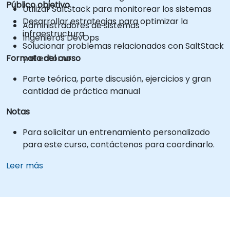
Público objetivo
Utilizar SaltStack para monitorear los sistemas
Desarrollar estrategias para optimizar la
Administradores de sistemas
infraestructura
Ingenieros DevOps
Solucionar problemas relacionados con SaltStack
Formato del curso
y el entorno
Parte teórica, parte discusión, ejercicios y gran
cantidad de práctica manual
Notas
Para solicitar un entrenamiento personalizado
para este curso, contáctenos para coordinarlo.
Leer más