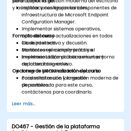
para admitir la gestión moderna del escritorio
serán capaces de:
y las aplicaciones empresariales.
Instalar y configurar los componentes de
infraestructura de Microsoft Endpoint
Configuration Manager.
Implementar sistemas operativos,
Formato del curso
aplicaciones y actualizaciones en todos
los dispositivos.
Clase interactiva y discusión.
Monitorear el cumplimiento y el
Bastantes ejercicios y práctica.
inventario utilizando herramientas y
Implementación práctica en un entorno
reportes integrados.
de laboratorio en vivo.
Opciones de personalización del curso
Integrar MECM con Intune para la
coadministración y la gestión moderna de
Para solicitar una formación
dispositivos.
personalizada para este curso,
contáctenos para coordinarlo.
Leer más...
DO467 - Gestión de la plataforma