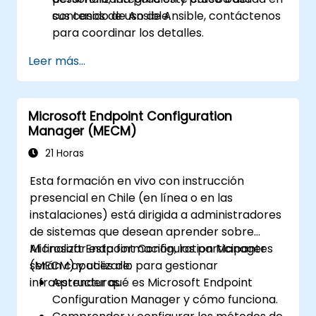
contenido de Ansible.
sus casos de uso de Ansible, contáctenos
para coordinar los detalles.
Leer más...
Microsoft Endpoint Configuration
Manager (MECM)
21 Horas
Esta formación en vivo con instrucción
presencial en Chile (en línea o en las
instalaciones) está dirigida a administradores
de sistemas que desean aprender sobre
Microsoft Endpoint Configuration Manager
Al finalizar esta formación, los participantes
(MECM) y utilizarlo para gestionar
serán capaces de:
infraestructuras.
Aprender qué es Microsoft Endpoint
Configuration Manager y cómo funciona.