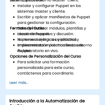
sistema en un entorno Master-Client.
serán capaces de:
Instalar y configurar Puppet en los
sistemas master y cliente.
Escribir y aplicar manifiestos de Puppet
para gestionar la configuración.
Formato del Curso
Crear y reutilizar módulos, plantillas y
clases de Puppet.
Lección interactiva y discusión.
Implementar lógica condicional y
Numerosos ejercicios y práctica.
ordenamiento en los manifiestos de
Implementación práctica en un entorno
Puppet.
de laboratorio en vivo.
Opciones de Personalización del Curso
Para solicitar una formación
personalizada para este curso,
contáctenos para coordinarlo.
Leer más...
Introducción a la Automatización de