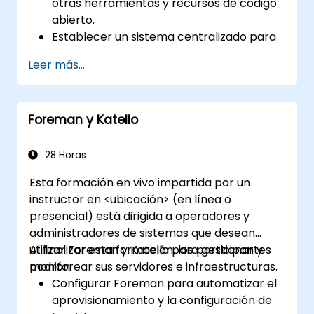
otras herramientas y recursos de código
abierto.
Establecer un sistema centralizado para
la gestión DevOps utilizando las funciones
Leer más...
del proyecto Ansible.
Operar herramientas de automatización
y recursos avanzados de Ansible para
Foreman y Katello
lograr un enfoque de CI/CD.
Ejecutar métodos SysOps más eficientes
aprovechando las características
28 Horas
colaborativas de Ansible para gestionar
Esta formación en vivo impartida por un
equipos más grandes.
instructor en <ubicación> (en línea o
Mejorar la ejecución de tareas DevOps
presencial) está dirigida a operadores y
dentro de la organización y optimizar las
administradores de sistemas que desean
existentes.
utilizar Foreman y Katello para gestionar y
Al finalizar esta formación, los participantes
Integrar Ansible con plataformas
monitorear sus servidores e infraestructuras.
podrán:
externas y aprovechar otras
Configurar Foreman para automatizar el
herramientas de Ansible en beneficio de
aprovisionamiento y la configuración de
la organización.