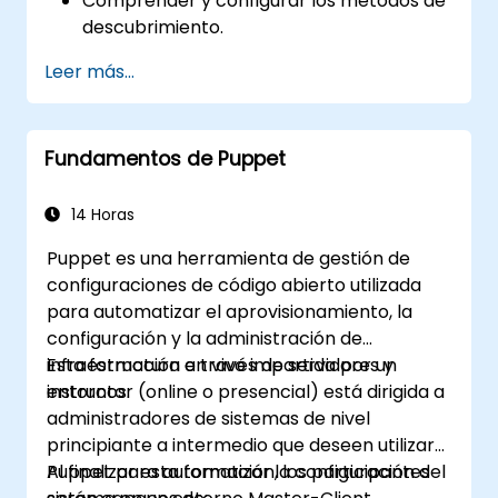
Comprender y configurar los métodos de
descubrimiento.
Configurar las políticas del cliente de
Leer más...
MECM.
Fundamentos de Puppet
14 Horas
Puppet es una herramienta de gestión de
configuraciones de código abierto utilizada
para automatizar el aprovisionamiento, la
configuración y la administración de
infraestructura a través de servidores y
Esta formación en vivo impartida por un
entornos.
instructor (online o presencial) está dirigida a
administradores de sistemas de nivel
principiante a intermedio que deseen utilizar
Puppet para automatizar la configuración del
Al finalizar esta formación, los participantes