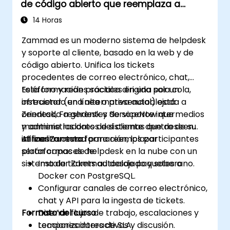
de código abierto que reemplaza a
Zendesk y Freshdesk
14 Horas
Zammad es un moderno sistema de helpdesk
y soporte al cliente, basado en la web y de
código abierto. Unifica los tickets
procedentes de correo electrónico, chat,
teléfono y redes sociales en una sola cola,
Esta formación práctica dirigida por un
ofreciendo una alternativa autoalojada a
instructor (en línea o presencial) está
Zendesk, Freshdesk y ServiceNow que
orientada a gerentes de soporte intermedios
mantiene los datos del cliente dentro de su
y administradores de sistemas que deseen
infraestructura.
utilizar Zammad para reemplazar
Al finalizar esta formación, los participantes
plataformas de helpdesk en la nube con un
serán capaces de:
sistema de tickets autoalojado y soberano.
Instalar Zammad desde paquetes o
Docker con PostgreSQL.
Configurar canales de correo electrónico,
chat y API para la ingesta de tickets.
Formato del curso
Diseñar flujos de trabajo, escalaciones y
temporizadores de SLA.
Lecciones interactivas y discusión.