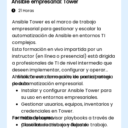
Ansible empresarial: Tower
21 Horas
Ansible Tower es el marco de trabajo
empresarial para gestionar y escalar la
automatización de Ansible en entornos TI
complejos.
Esta formación en vivo impartida por un
instructor (en línea o presencial) está dirigida
a profesionales de TI de nivel intermedio que
deseen implementar, configurar y operar
Ansible Tower como parte de una estrategia
Al finalizar esta formación, los participantes
de automatización empresarial.
podrán:
Instalar y configurar Ansible Tower para
su uso en entornos empresariales.
Gestionar usuarios, equipos, inventarios y
credenciales en Tower.
Formato del curso
Iniciar y supervisar playbooks a través de
plantillas de trabajo y flujos de trabajo.
Clase interactiva con debate.