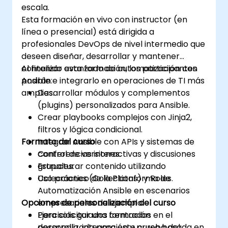
escala.
Esta formación en vivo con instructor (en
línea o presencial) está dirigida a
profesionales DevOps de nivel intermedio que
deseen diseñar, desarrollar y mantener
contenido avanzado de automatización con
Al finalizar esta formación, los participantes
Ansible e integrarlo en operaciones de TI más
podrán:
amplias.
Desarrollar módulos y complementos
(plugins) personalizados para Ansible.
Crear playbooks complejos con Jinja2,
filtros y lógica condicional.
Formato del curso
Integrar Ansible con APIs y sistemas de
control de versiones.
Conferencias interactivas y discusiones
Estructurar contenido utilizando
grupales.
Colecciones (Collections) y Roles.
Uso práctico de la Plataforma de
Automatización Ansible en escenarios
Opciones de personalización del curso
empresariales de ejemplo.
Ejercicios guiados centrados en el
Para solicitar una formación
desarrollo, integración y prueba del
personalizada para este curso basada en