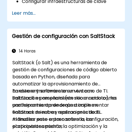
Configurar infraestructuras de clave
pública para asegurar Microsoft SCCM.
Leer más...
Realizar el despliegue avanzado de
aplicaciones y su resolución de
problemas.
Gestión de configuración con SaltStack
14 Horas
SaltStack (o Salt) es una herramienta de
gestión de configuraciones de código abierto
basada en Python, diseñada para
automatizar la aprovisionamiento de
hardware y software en un entorno de TI.
En este entrenamiento en vivo con
SaltStack es ampliamente reconocido como
instrucción presencial (en sitio o remoto), los
una herramienta de orquestación en
participantes aprenderán a implementar
entornos de nube y operaciones de TI.
SaltStack mientras realizan prácticas
manuales paso a paso sobre la configuración,
Al finalizar este entrenamiento, los
el aprovisionamiento, la optimización y la
participantes podrán: