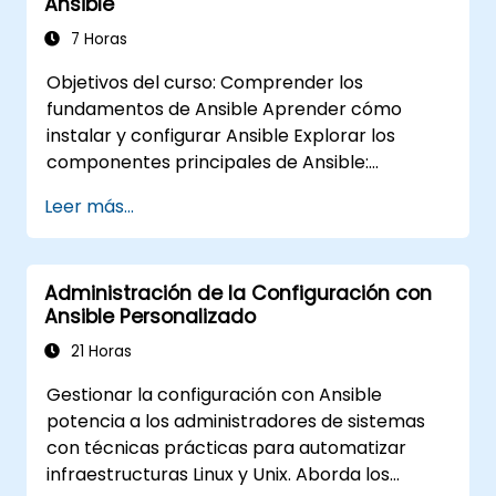
Ansible
7 Horas
Objetivos del curso: Comprender los
fundamentos de Ansible Aprender cómo
instalar y configurar Ansible Explorar los
componentes principales de Ansible:
Playbooks, Módulos e Inventario Implementar
Leer más...
tareas de automatización utilizando Ansible
Ejecutar Playbooks de Ansible para gestionar
y automatizar servidores remotos
Administración de la Configuración con
Ansible Personalizado
21 Horas
Gestionar la configuración con Ansible
potencia a los administradores de sistemas
con técnicas prácticas para automatizar
infraestructuras Linux y Unix. Aborda los