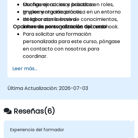
Configurar accesos basados en roles,
Muchas ejercicios y prácticas.
grupos y organizaciones.
Implementación práctica en un entorno
Integrar con la base de conocimientos,
de laboratorio en vivo.
Opciones de personalización del curso
informes e integraciones tipo webhook.
Para solicitar una formación
personalizada para este curso, póngase
en contacto con nosotros para
coordinar.
Leer más...
Última Actualización:
2026-07-03
Reseñas(6)
Experiencia del formador