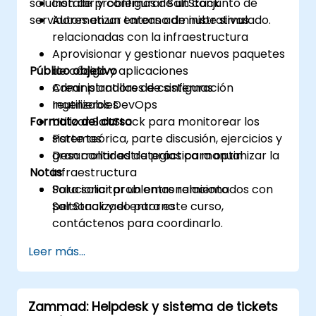
solución de problemas de un conjunto de
Instalar y configurar SaltStack
servidores en un entorno de nube simulado.
Automatizar tareas administrativas
relacionadas con la infraestructura
Aprovisionar y gestionar nuevos paquetes
Público objetivo
de código y aplicaciones
Crear plantillas de configuración
Administradores de sistemas
reutilizables
Ingenieros DevOps
Formato del curso
Utilizar SaltStack para monitorear los
sistemas
Parte teórica, parte discusión, ejercicios y
Desarrollar estrategias para optimizar la
gran cantidad de práctica manual
Notas
infraestructura
Solucionar problemas relacionados con
Para solicitar un entrenamiento
SaltStack y el entorno
personalizado para este curso,
contáctenos para coordinarlo.
Leer más...
Zammad: Helpdesk y sistema de tickets