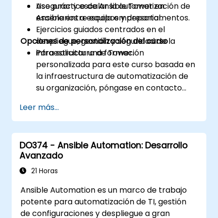
Asegurar y escalar la automatización de
Uso práctico de Ansible Tower en
Ansible entre equipos y departamentos.
escenarios a escala empresarial.
Ejercicios guiados centrados en el
Opciones de personalización del curso
despliegue, gestión y seguridad de la
infraestructura de Tower.
Para solicitar una formación
personalizada para este curso basada en
la infraestructura de automatización de
su organización, póngase en contacto
con nosotros para coordinarla.
Leer más...
DO374 - Ansible Automation: Desarrollo
Avanzado
21 Horas
Ansible Automation es un marco de trabajo
potente para automatización de TI, gestión
de configuraciones y despliegue a gran