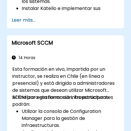
los sistemas.
Instalar Katello e implementar sus
características de gestión de contenido
Leer más...
para crear, organizar y administrar
repositorios.
Rastrear los cambios en la
Microsoft SCCM
infraestructura utilizando las funciones de
informes y monitoreo de Foreman.
14 Horas
Esta formación en vivo, impartida por un
instructor, se realiza en Chile (en línea o
presencial) y está dirigida a administradores
de sistemas que desean utilizar Microsoft
SCCM para gestionar sus infraestructuras.
Al finalizar esta formación, los participantes
podrán:
Utilizar la consola de Configuration
Manager para la gestión de
infraestructuras.