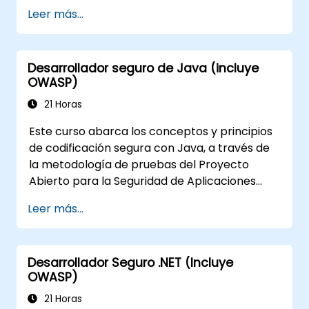
para adaptar el marco WSTG según las
Leer más...
necesidades del negocio.
Realizar diversos métodos de prueba de
seguridad para proteger las aplicaciones
Desarrollador seguro de Java (incluye
web contra riesgos y ataques.
OWASP)
Elaborar un informe de evaluación para
documentar los hallazgos y resultados de
21 Horas
las pruebas de seguridad.
Este curso abarca los conceptos y principios
de codificación segura con Java, a través de
la metodología de pruebas del Proyecto
Abierto para la Seguridad de Aplicaciones
Web (OWASP). El Open Web Application
Leer más...
Security Project es una comunidad en línea
que crea artículos, metodologías,
documentación, herramientas y tecnologías
Desarrollador Seguro .NET (Incluye
de libre disponibilidad en el campo de la
OWASP)
seguridad de aplicaciones web.
21 Horas