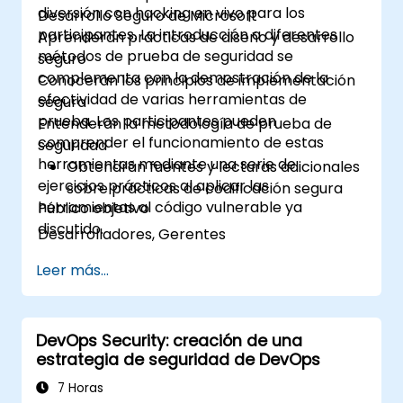
diversión con hacking en vivo para los
Desarrollo Seguro de Microsoft
participantes. La introducción a diferentes
Aprenderán prácticas de diseño y desarrollo
métodos de prueba de seguridad se
seguro
complementa con la demostración de la
Conocerán los principios de implementación
efectividad de varias herramientas de
segura
prueba. Los participantes pueden
Entenderán la metodología de prueba de
comprender el funcionamiento de estas
seguridad
herramientas mediante una serie de
Obtendrán fuentes y lecturas adicionales
ejercicios prácticos al aplicar las
sobre prácticas de codificación segura
herramientas al código vulnerable ya
Público objetivo
discutido.
Desarrolladores, Gerentes
Leer más...
DevOps Security: creación de una
estrategia de seguridad de DevOps
7 Horas