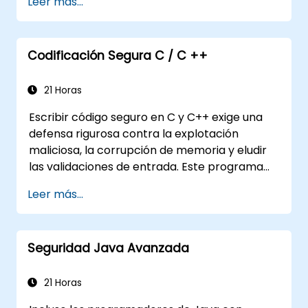
Leer más...
Tendrán una comprensión práctica de la
criptografía
Comprenderán los protocolos de
seguridad esenciales
Codificación Segura C / C ++
Entenderán algunos ataques recientes
contra sistemas criptográficos
21 Horas
Obtendrán información sobre algunas
Escribir código seguro en C y C++ exige una
vulnerabilidades recientes relacionadas
defensa rigurosa contra la explotación
Comprenderán los conceptos de
maliciosa, la corrupción de memoria y eludir
seguridad de los servicios web
las validaciones de entrada. Este programa
Recibirán fuentes y lecturas adicionales
examina patrones de vulnerabilidad como
sobre prácticas de codificación segura
Leer más...
desbordamientos de búfer, uso tras liberación
(use-after-free), desbordamientos enteros y
confusión de tipos. Los participantes aplican
Seguridad Java Avanzada
directrices de desarrollo seguro,
herramientas de análisis estático y técnicas
de programación defensiva para eliminar
21 Horas
debilidades, garantizar la validación de