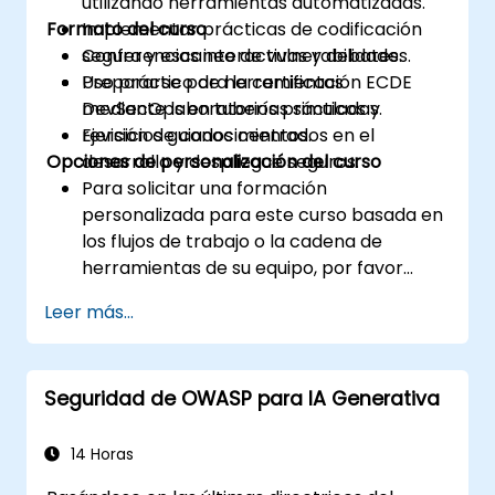
utilizando herramientas automatizadas.
Formato del curso
Implementar prácticas de codificación
segura y escaneo de vulnerabilidades.
Conferencias interactivas y debates.
Prepararse para la certificación ECDE
Uso práctico de herramientas
mediante laboratorios prácticos y
DevSecOps en tuberías simuladas.
revisión de conocimientos.
Ejercicios guiados centrados en el
Opciones de personalización del curso
desarrollo y despliegue seguros.
Para solicitar una formación
personalizada para este curso basada en
los flujos de trabajo o la cadena de
herramientas de su equipo, por favor
contáctenos para coordinarlo.
Leer más...
Seguridad de OWASP para IA Generativa
14 Horas