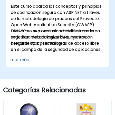
Este curso abarca los conceptos y principios
de codificación segura con ASP.NET a través
de la metodología de pruebas del Proyecto
Open Web Application Security (OWASP).
OWASP es una comunidad en línea que crea
Este curso explora las características de
artículos, metodologías, documentación,
seguridad del Framework .NET y cómo
herramientas y tecnologías de acceso libre
asegurar aplicaciones web.
en el campo de la seguridad de aplicaciones
web.
Leer más...
Categorías Relacionadas