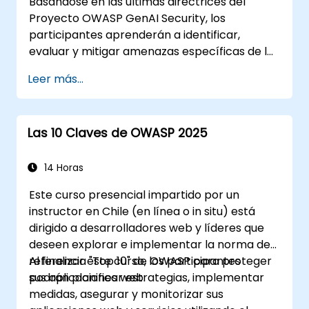
Basándose en las últimas directrices del
Proyecto OWASP GenAI Security, los
participantes aprenderán a identificar,
evaluar y mitigar amenazas específicas de la
IA mediante ejercicios prácticos y escenarios
Leer más...
del mundo real.
Las 10 Claves de OWASP 2025
14 Horas
Este curso presencial impartido por un
instructor en Chile (en línea o in situ) está
dirigido a desarrolladores web y líderes que
deseen explorar e implementar la norma de
referencia "Top 10" de OWASP para proteger
Al finalizar este curso, los participantes
sus aplicaciones web.
podrán planificar estrategias, implementar
medidas, asegurar y monitorizar sus