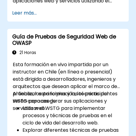
aplicaciones web y servicios utilizando el
documento "Top 10" de OWASP como
Leer más...
referencia.
Guía de Pruebas de Seguridad Web de
OWASP
21 Horas
Esta formación en vivo impartida por un
instructor en Chile (en línea o presencial)
está dirigida a desarrolladores, ingenieros y
arquitectos que desean aplicar el marco de
pruebas, los principios y las técnicas del
Al finalizar esta formación, los participantes
WSTG para asegurar sus aplicaciones y
serán capaces de:
servicios web.
Utilizar el WSTG para implementar
procesos y técnicas de pruebas en el
ciclo de vida del desarrollo web.
Explorar diferentes técnicas de pruebas