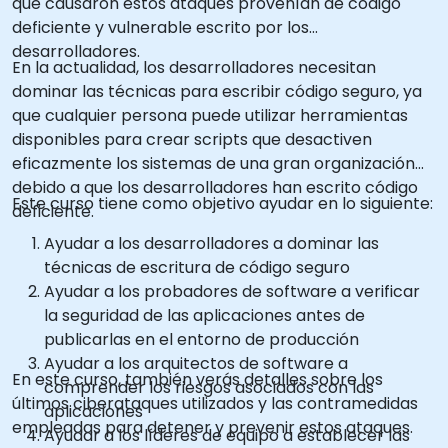
que causaron estos ataques provenían de código
deficiente y vulnerable escrito por los
desarrolladores.
En la actualidad, los desarrolladores necesitan
dominar las técnicas para escribir código seguro, ya
que cualquier persona puede utilizar herramientas
disponibles para crear scripts que desactiven
eficazmente los sistemas de una gran organización
debido a que los desarrolladores han escrito código
Este curso tiene como objetivo ayudar en lo siguiente:
deficiente.
Ayudar a los desarrolladores a dominar las
técnicas de escritura de código seguro
Ayudar a los probadores de software a verificar
la seguridad de las aplicaciones antes de
publicarlas en el entorno de producción
Ayudar a los arquitectos de software a
En este curso, también verás detalles sobre los
comprender los riesgos asociados con las
últimos ciberataques utilizados y las contramedidas
aplicaciones
empleadas para detener y prevenir estos ataques.
Ayudar a los líderes de equipo a establecer las