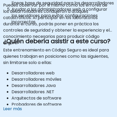
líneas base de seguridad para los desarrolladores
Puedes observar por ti mismo cómo los errores de
Ayudar a los administradores web a configurar
los desarrolladores condujeron a ataques
los servidores para evitar configuraciones
catastróficos. Al participar en los laboratorios
incorrectas
durante el curso, podrás poner en práctica los
controles de seguridad y obtener la experiencia y el
conocimiento necesarios para producir código
¿Quién debería asistir a este curso?
seguro.
Este entrenamiento en Código Seguro es ideal para
quienes trabajan en posiciones como las siguientes,
sin limitarse solo a ellas:
Desarrolladores web
Desarrolladores móviles
Desarrolladores Java
Desarrolladores .NET
Arquitectos de software
Probadores de software
Leer más
Profesionales de la seguridad
Administradores web