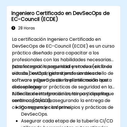
por dominar la defensa avanzada ante
brechas en el pipeline, la formación combina
Ingeniero Certificado en DevSecOps de
simulaciones de ataques en vivo con
EC-Council (ECDE)
herramientas líderes en la industria y
técnicas prácticas de defensa.
28 Horas
La certificación Ingeniero Certificado en
DevSecOps de EC-Council (ECDE) es un curso
práctico diseñado para capacitar a los
profesionales con las habilidades necesarias
para integrar la seguridad en todo el ciclo de
Esta formación presencial y en vivo (en línea
vida de DevOps, permitiendo un desarrollo de
o in situ) está dirigida a profesionales de
software seguro desde la planificación hasta
software y DevOps de nivel intermedio que
el despliegue.
deseen integrar prácticas de seguridad en las
tuberías de integración continua y despliegue
Al finalizar esta formación, los participantes
continuo (CI/CD), asegurando la entrega de
serán capaces de:
código seguro y conforme.
Comprender los principios y prácticas de
DevSecOps.
Asegurar cada etapa de la tubería CI/CD