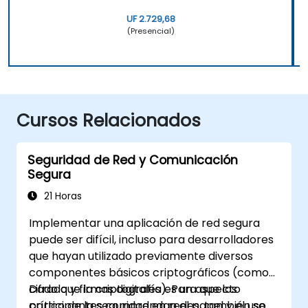
UF 2.729,68
(Presencial)
Cursos Relacionados
Seguridad de Red y Comunicación
Segura
21 Horas
Implementar una aplicación de red segura
puede ser difícil, incluso para desarrolladores
que hayan utilizado previamente diversos
componentes básicos criptográficos (como
cifrado y firmas digitales). Para que los
Dado que la criptografía es un aspecto
participantes comprendan el papel y el uso
crítico de la seguridad en redes, también se