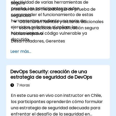
efectividad de varias herramientas de
segura
prueba. Los participantes pueden
Entenderán la metodología de prueba de
comprender el funcionamiento de estas
seguridad
herramientas mediante una serie de
Obtendrán fuentes y lecturas adicionales
ejercicios prácticos al aplicar las
sobre prácticas de codificación segura
herramientas al código vulnerable ya
Público objetivo
discutido.
Desarrolladores, Gerentes
Leer más...
DevOps Security: creación de una
estrategia de seguridad de DevOps
7 Horas
En este curso en vivo con instructor en Chile,
los participantes aprenderán cómo formular
una estrategia de seguridad adecuada para
enfrentar el desafío de la seguridad en