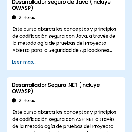
Desarrollador seguro de Java (incluye
aplicaciones
OWASP)
Ayudar a los líderes de equipo a
21 Horas
establecer las líneas base de seguridad
para los desarrolladores
Este curso abarca los conceptos y principios
Ayudar a los administradores web a
de codificación segura con Java, a través de
configurar los servidores para evitar
la metodología de pruebas del Proyecto
configuraciones incorrectas
Abierto para la Seguridad de Aplicaciones
Web (OWASP). El Open Web Application
Leer más...
Security Project es una comunidad en línea
que crea artículos, metodologías,
documentación, herramientas y tecnologías
Desarrollador Seguro .NET (Incluye
de libre disponibilidad en el campo de la
OWASP)
seguridad de aplicaciones web.
21 Horas
Este curso abarca los conceptos y principios
de codificación segura con ASP.NET a través
de la metodología de pruebas del Proyecto