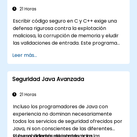
Entenderán algunos ataques recientes
contra sistemas criptográficos
21 Horas
Obtendrán información sobre algunas
Escribir código seguro en C y C++ exige una
vulnerabilidades recientes relacionadas
defensa rigurosa contra la explotación
Comprenderán los conceptos de
maliciosa, la corrupción de memoria y eludir
seguridad de los servicios web
las validaciones de entrada. Este programa
Recibirán fuentes y lecturas adicionales
examina patrones de vulnerabilidad como
sobre prácticas de codificación segura
Leer más...
desbordamientos de búfer, uso tras liberación
(use-after-free), desbordamientos enteros y
confusión de tipos. Los participantes aplican
Seguridad Java Avanzada
directrices de desarrollo seguro,
herramientas de análisis estático y técnicas
de programación defensiva para eliminar
21 Horas
debilidades, garantizar la validación de
Incluso los programadores de Java con
entradas y ofrecer software endurecido
experiencia no dominan necesariamente
resistente a ciberataques.
todos los servicios de seguridad ofrecidos por
Java, ni son conscientes de las diferentes
vulnerabilidades relevantes para las
El curso, además de introducir los