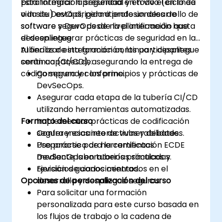
para integrar la seguridad en todo el ciclo de
Esta formación presencial y en vivo (en línea
vida de DevOps, permitiendo un desarrollo de
o in situ) está dirigida a profesionales de
software seguro desde la planificación hasta
software y DevOps de nivel intermedio que
el despliegue.
deseen integrar prácticas de seguridad en las
tuberías de integración continua y despliegue
Al finalizar esta formación, los participantes
continuo (CI/CD), asegurando la entrega de
serán capaces de:
código seguro y conforme.
Comprender los principios y prácticas de
DevSecOps.
Asegurar cada etapa de la tubería CI/CD
utilizando herramientas automatizadas.
Formato del curso
Implementar prácticas de codificación
segura y escaneo de vulnerabilidades.
Conferencias interactivas y debates.
Prepararse para la certificación ECDE
Uso práctico de herramientas
mediante laboratorios prácticos y
DevSecOps en tuberías simuladas.
revisión de conocimientos.
Ejercicios guiados centrados en el
Opciones de personalización del curso
desarrollo y despliegue seguros.
Para solicitar una formación
personalizada para este curso basada en
los flujos de trabajo o la cadena de