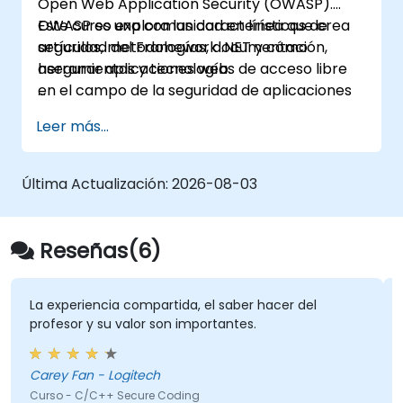
Open Web Application Security (OWASP).
OWASP es una comunidad en línea que crea
Este curso explora las características de
artículos, metodologías, documentación,
seguridad del Framework .NET y cómo
herramientas y tecnologías de acceso libre
asegurar aplicaciones web.
en el campo de la seguridad de aplicaciones
web.
Leer más...
Última Actualización:
2026-08-03
Reseñas(6)
La experiencia compartida, el saber hacer del
profesor y su valor son importantes.
Carey Fan - Logitech
Curso - C/C++ Secure Coding