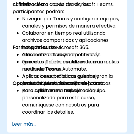
colaboración a través de Microsoft Teams.
Al finalizar esta capacitación, los
participantes podrán:
Navegar por Teams y configurar equipos,
canales y permisos de manera efectiva.
Colaborar en tiempo real utilizando
archivos compartidos y aplicaciones
Formato del curso
integradas de Microsoft 365.
Automatizar tareas repetitivas y
Clase interactiva y demostración.
conectar Teams con otras herramientas
Ejercicios prácticos utilizando entornos
mediante Power Automate.
reales de Teams.
Aplicar características que mejoran la
Aplicaciones prácticas guiadas y
Opciones de personalización del curso
productividad y las mejores prácticas
actividades colaborativas.
para optimizar el trabajo en equipo.
Para solicitar una capacitación
personalizada para este curso,
comuníquese con nosotros para
coordinar los detalles.
Leer más...