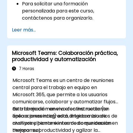
Para solicitar una formación
personalizada para este curso,
contáctenos para organizarlo.
Leer más...
Microsoft Teams: Colaboración práctica,
productividad y automatización
7 Horas
Microsoft Teams es un centro de reuniones
central para el trabajo en equipo en
Microsoft 365, que permite a los usuarios
comunicarse, colaborar y automatizar flujos
de trabajo de manera efectiva mediante
Esta formación en vivo con instructor (en
aplicaciones integradas, intercambio de
línea o presencial) está dirigida a usuarios de
archivos y herramientas de comunicación en
nivel principiante e intermedio que desean
tiempo real.
mejorar su productividad y agilizar la