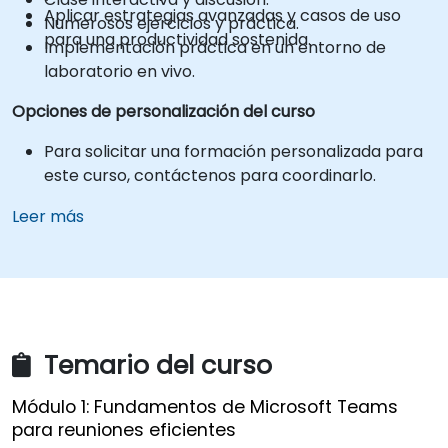
Aplicar estrategias avanzadas y casos de uso
Numerosos ejercicios y práctica.
para una productividad sostenida.
Implementación práctica en un entorno de
laboratorio en vivo.
Opciones de personalización del curso
Para solicitar una formación personalizada para
este curso, contáctenos para coordinarlo.
Leer más
Temario del curso
Módulo 1: Fundamentos de Microsoft Teams
para reuniones eficientes