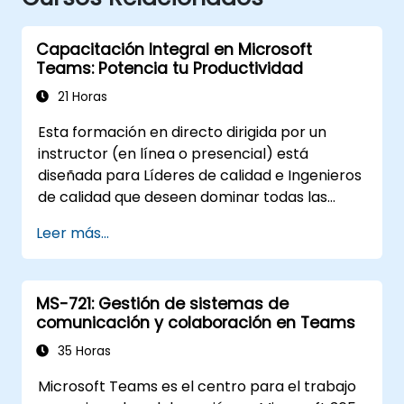
Capacitación Integral en Microsoft
Teams: Potencia tu Productividad
21 Horas
Esta formación en directo dirigida por un
instructor (en línea o presencial) está
diseñada para Líderes de calidad e Ingenieros
de calidad que deseen dominar todas las
capacidades y herramientas disponibles en
Leer más...
Microsoft Teams para mejorar la
colaboración y la productividad en sus
equipos.
MS-721: Gestión de sistemas de
comunicación y colaboración en Teams
35 Horas
Microsoft Teams es el centro para el trabajo