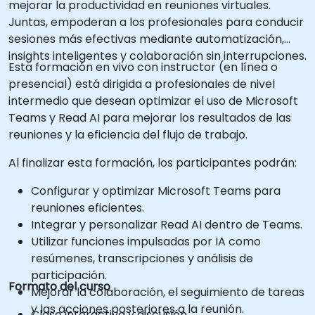
mejorar la productividad en reuniones virtuales.
Juntas, empoderan a los profesionales para conducir
sesiones más efectivas mediante automatización,
insights inteligentes y colaboración sin interrupciones.
Esta formación en vivo con instructor (en línea o
presencial) está dirigida a profesionales de nivel
intermedio que desean optimizar el uso de Microsoft
Teams y Read AI para mejorar los resultados de las
reuniones y la eficiencia del flujo de trabajo.
Al finalizar esta formación, los participantes podrán:
Configurar y optimizar Microsoft Teams para
reuniones eficientes.
Integrar y personalizar Read AI dentro de Teams.
Utilizar funciones impulsadas por IA como
resúmenes, transcripciones y análisis de
participación.
Formato del curso
Mejorar la colaboración, el seguimiento de tareas
y las acciones posteriores a la reunión.
Clase interactiva y discusión.