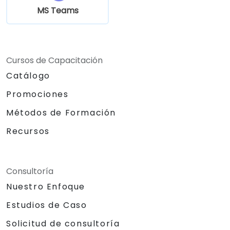
electrónico y por Teams.
MS Teams
Utilizar OneDrive para el almacenamiento
en la nube, el intercambio y la
colaboración en documentos en tiempo
real dentro de Teams y Outlook, incluida
Cursos de Capacitación
la gestión de versiones de archivos y su
Catálogo
recuperación.
Crear, personalizar y gestionar Lists para
Promociones
organizar tareas y proyectos, colaborar
Métodos de Formación
con miembros del equipo e integrar Lists
con Outlook y OneDrive.
Recursos
Conectar sin problemas Teams con
Outlook, OneDrive y Lists para crear un
entorno de trabajo productivo e
Consultoría
integrado, reduciendo tareas
Nuestro Enfoque
redundantes y mejorando la eficiencia del
flujo de trabajo.
Estudios de Caso
Solicitud de consultoría