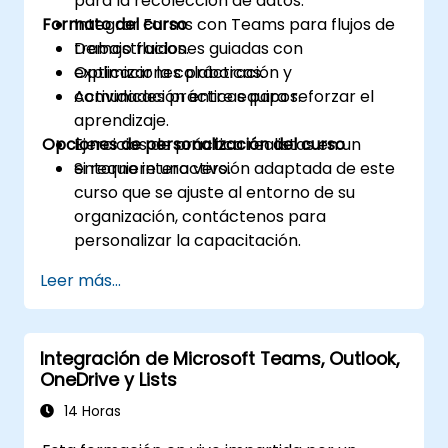
para la recolección de datos.
Formato del curso
Integrar Forms con Teams para flujos de
trabajo fluidos.
Demostraciones guiadas con
Optimizar la colaboración y
explicaciones prácticas.
comunicación entre equipos.
Actividades prácticas para reforzar el
aprendizaje.
Opciones de personalización del curso
Ejercicios de práctica realistas en un
entorno interactivo.
Si requiere una versión adaptada de este
curso que se ajuste al entorno de su
organización, contáctenos para
personalizar la capacitación.
Leer más...
Integración de Microsoft Teams, Outlook,
OneDrive y Lists
14 Horas