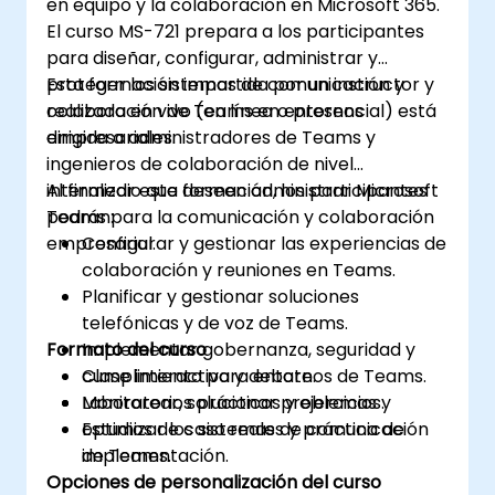
en equipo y la colaboración en Microsoft 365.
El curso MS-721 prepara a los participantes
para diseñar, configurar, administrar y
proteger los sistemas de comunicación y
Esta formación impartida por un instructor y
colaboración de Teams en entornos
realizada en vivo (en línea o presencial) está
empresariales.
dirigida a administradores de Teams y
ingenieros de colaboración de nivel
intermedio que deseen administrar Microsoft
Al finalizar esta formación, los participantes
Teams para la comunicación y colaboración
podrán:
empresarial.
Configurar y gestionar las experiencias de
colaboración y reuniones en Teams.
Planificar y gestionar soluciones
telefónicas y de voz de Teams.
Formato del curso
Implementar gobernanza, seguridad y
cumplimiento para entornos de Teams.
Clase interactiva y debate.
Monitorear, solucionar problemas y
Laboratorios prácticos y ejercicios.
optimizar los sistemas de comunicación
Estudios de caso reales y práctica de
de Teams.
implementación.
Opciones de personalización del curso