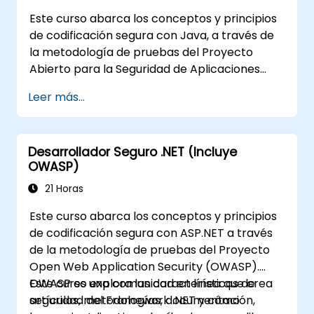
para los desarrolladores
Este curso abarca los conceptos y principios
Ayudar a los administradores web a
de codificación segura con Java, a través de
configurar los servidores para evitar
la metodología de pruebas del Proyecto
configuraciones incorrectas
Abierto para la Seguridad de Aplicaciones
Web (OWASP). El Open Web Application
Leer más...
Security Project es una comunidad en línea
que crea artículos, metodologías,
documentación, herramientas y tecnologías
Desarrollador Seguro .NET (Incluye
de libre disponibilidad en el campo de la
OWASP)
seguridad de aplicaciones web.
21 Horas
Este curso abarca los conceptos y principios
de codificación segura con ASP.NET a través
de la metodología de pruebas del Proyecto
Open Web Application Security (OWASP).
OWASP es una comunidad en línea que crea
Este curso explora las características de
artículos, metodologías, documentación,
seguridad del Framework .NET y cómo