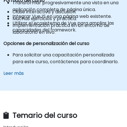
Formato del curso
Transformar progresivamente una vista en una
aplicación completa de página única.
Clase interactiva y discusión.
Integrar VueJS en una página web existente.
Muchas ejercicios y práctica.
Utilizar el ecosistema de Vue para ampliar las
Implementación práctica en un entorno de
capacidades del framework.
laboratorio en vivo.
Opciones de personalización del curso
Para solicitar una capacitación personalizada
para este curso, contáctenos para coordinarlo.
Leer más
Temario del curso