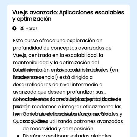
Vue.js avanzado: Aplicaciones escalables
y optimización
35 Horas
Este curso ofrece una exploración en
profundidad de conceptos avanzados de
Vue.js, centrada en la escalabilidad, la
mantenibilidad y la optimización del
rendimiento en entornos de frontend
Esta formación en vivo con instructores (en
modernos.
línea o presencial) está dirigida a
desarrolladores de nivel intermedio a
avanzado que deseen profundizar sus
conocimientos sobre Vue.js, adoptar flujos de
Al finalizar esta formación, los participantes
trabajo modernos e integrar eficazmente las
podrán:
herramientas del ecosistema como Pinia,
Construir aplicaciones Vue.js escalables y
Quasar y Vite.
modulares utilizando patrones avanzados
de reactividad y composición.
Diseñar y gestionar estados globales