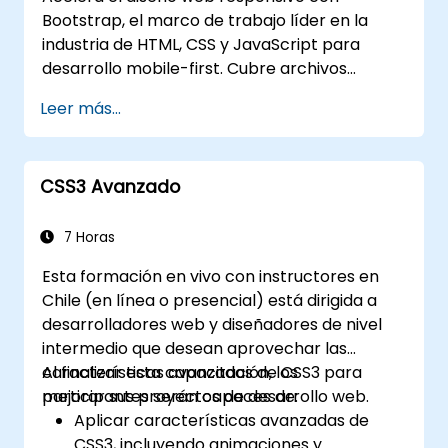
Bootstrap, el marco de trabajo líder en la
industria de HTML, CSS y JavaScript para
desarrollo mobile-first. Cubre archivos
precompilados, compilación del código
Leer más...
fuente mediante Grunt, sistemas de
cuadrícula responsiva, componentes
personalizados, barras de navegación y
CSS3 Avanzado
mejores prácticas de accesibilidad. Domina
los paneles de Bootstrap, alertas, barras de
progreso, objetos multimedia, grupos de
7 Horas
entrada y grupos de botones para crear
Esta formación en vivo con instructores en
interfaces ricas en funciones y compatibles
Chile (en línea o presencial) está dirigida a
con varios navegadores, proporcionando
desarrolladores web y diseñadores de nivel
experiencias excepcionales del usuario en
intermedio que desean aprovechar las
todos los dispositivos y plataformas.
características avanzadas de CSS3 para
Al finalizar esta capacitación, los
mejorar sus proyectos de desarrollo web.
participantes serán capaces de:
Aplicar características avanzadas de
CSS3, incluyendo animaciones y