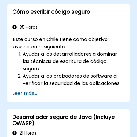
seguridad para proteger las aplicaciones
Cómo escribir código seguro
web contra riesgos y ataques.
Elaborar un informe de evaluación para
documentar los hallazgos y resultados de
35 Horas
las pruebas de seguridad.
Este curso en Chile tiene como objetivo
ayudar en lo siguiente:
Ayudar a los desarrolladores a dominar
las técnicas de escritura de código
seguro
Ayudar a los probadores de software a
verificar la seguridad de las aplicaciones
antes de publicarlas en el entorno de
Leer más...
producción
Ayudar a los arquitectos de software a
comprender los riesgos asociados con las
Desarrollador seguro de Java (incluye
aplicaciones
OWASP)
Ayudar a los líderes de equipo a
21 Horas
establecer las líneas base de seguridad