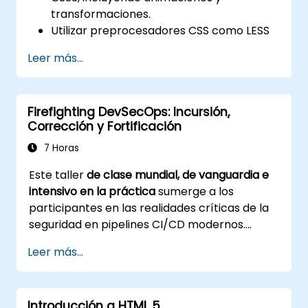
transformaciones.
Utilizar preprocesadores CSS como LESS
para flujos de trabajo de estilización
Leer más...
eficientes.
Implementar las mejores prácticas para
el diseño web moderno y responsivo.
Firefighting DevSecOps: Incursión,
Controlar maquetaciones complejas con
Corrección y Fortificación
Flexbox y otras técnicas avanzadas.
7 Horas
Este taller
de clase mundial, de vanguardia e
intensivo en la práctica
sumerge a los
participantes en las realidades críticas de la
seguridad en pipelines CI/CD modernos.
Diseñado para profesionales de la seguridad,
Leer más...
ingenieros DevOps y desarrolladores ansiosos
por dominar la defensa avanzada ante
brechas en el pipeline, la formación combina
Introducción a HTML 5
simulaciones de ataques en vivo con