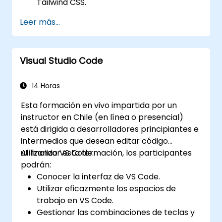
Tailwind CSS.
Utilizar las clases de utilidad de Tailwind
Leer más...
para estilizar elementos.
Dominar los conceptos básicos de
Tailwind CSS.
Visual Studio Code
Crear sitios web modernos utilizando
Tailwind CSS.
14 Horas
Esta formación en vivo impartida por un
instructor en Chile (en línea o presencial)
está dirigida a desarrolladores principiantes e
intermedios que desean editar código
utilizando VS Code.
Al finalizar esta formación, los participantes
podrán:
Conocer la interfaz de VS Code.
Utilizar eficazmente los espacios de
trabajo en VS Code.
Gestionar las combinaciones de teclas y