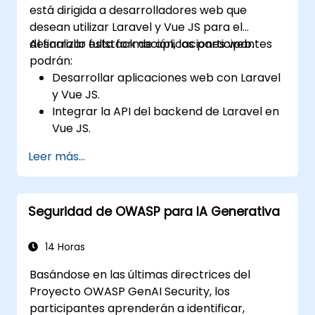
está dirigida a desarrolladores web que
desean utilizar Laravel y Vue JS para el
desarrollo fullstack de aplicaciones web.
Al finalizar esta formación, los participantes
podrán:
Desarrollar aplicaciones web con Laravel
y Vue JS.
Integrar la API del backend de Laravel en
Vue JS.
Implementar una aplicación de Laravel.
Leer más...
Seguridad de OWASP para IA Generativa
14 Horas
Basándose en las últimas directrices del
Proyecto OWASP GenAI Security, los
participantes aprenderán a identificar,