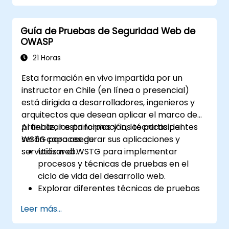
Guía de Pruebas de Seguridad Web de
OWASP
21 Horas
Esta formación en vivo impartida por un
instructor en Chile (en línea o presencial)
está dirigida a desarrolladores, ingenieros y
arquitectos que desean aplicar el marco de
pruebas, los principios y las técnicas del
Al finalizar esta formación, los participantes
WSTG para asegurar sus aplicaciones y
serán capaces de:
servicios web.
Utilizar el WSTG para implementar
procesos y técnicas de pruebas en el
ciclo de vida del desarrollo web.
Explorar diferentes técnicas de pruebas
para adaptar el marco WSTG según las
Leer más...
necesidades del negocio.
Realizar diversos métodos de prueba de