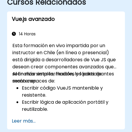
Cursos Relacionados
Vue.js avanzado
14 Horas
Esta formación en vivo impartida por un
instructor en Chile (en línea o presencial)
está dirigida a desarrolladores de Vue JS que
desean crear componentes avanzados que
sean más simples, flexibles y fáciles de
Al finalizar esta formación, los participantes
mantener.
serán capaces de:
Escribir código VueJS mantenible y
resistente.
Escribir lógica de aplicación portátil y
reutilizable.
Crear componentes y widgets
Leer más...
personalizados evitando complejidades
innecesarias.