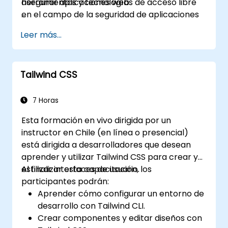
herramientas y tecnologías de acceso libre
asegurar aplicaciones web.
en el campo de la seguridad de aplicaciones
web.
Leer más...
Tailwind CSS
7 Horas
Esta formación en vivo dirigida por un
instructor en Chile (en línea o presencial)
está dirigida a desarrolladores que desean
aprender y utilizar Tailwind CSS para crear y
estilizar interfaces de usuario.
Al finalizar esta capacitación, los
participantes podrán:
Aprender cómo configurar un entorno de
desarrollo con Tailwind CLI.
Crear componentes y editar diseños con