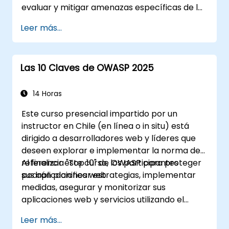
evaluar y mitigar amenazas específicas de la
IA mediante ejercicios prácticos y escenarios
Leer más...
del mundo real.
Las 10 Claves de OWASP 2025
14 Horas
Este curso presencial impartido por un
instructor en Chile (en línea o in situ) está
dirigido a desarrolladores web y líderes que
deseen explorar e implementar la norma de
referencia "Top 10" de OWASP para proteger
Al finalizar este curso, los participantes
sus aplicaciones web.
podrán planificar estrategias, implementar
medidas, asegurar y monitorizar sus
aplicaciones web y servicios utilizando el
documento "Top 10" de OWASP como
Leer más...
referencia.