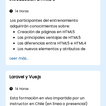
herramientas líderes en la industria y
técnicas prácticas de defensa.
14 Horas
Los participantes del entrenamiento
adquirirán conocimientos sobre:
Creación de páginas en HTML5
Las principales ventajas de HTML5
Las diferencias entre HTML5 e HTML4
Los nuevos elementos y atributos de
HTML5
Leer más...
Manejo de contenido multimedia de audio
y video en HTML5
Creación de formularios
Laravel y Vue.js
Almacenamiento web para aplicaciones
sin conexión
14 Horas
Esta formación en vivo impartida por un
instructor en Chile (en línea o presencial)