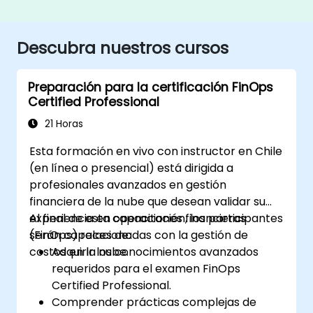
Descubra nuestros cursos
Preparación para la certificación FinOps
Certified Professional
21 Horas
Esta formación en vivo con instructor en Chile
(en línea o presencial) está dirigida a
profesionales avanzados en gestión
financiera de la nube que desean validar su
experiencia en operaciones financieras
Al final de esta capacitación, los participantes
(FinOps) relacionadas con la gestión de
serán capaces de:
costos en la nube.
Adquirir los conocimientos avanzados
requeridos para el examen FinOps
Certified Professional.
Comprender prácticas complejas de