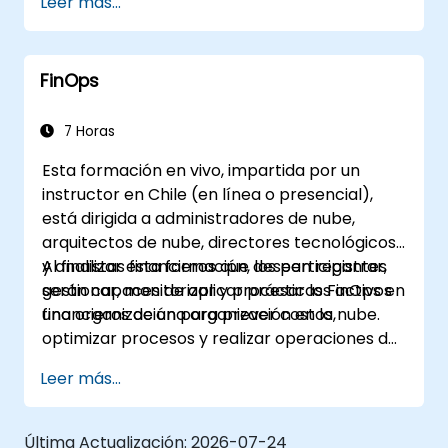
Leer más...
Colaborar entre finanzas, ingeniería y
unidades de negocio para alinear el gasto
en la nube.
FinOps
Utilizar herramientas de FinOps para la
asignación de costos, previsión y
optimización.
7 Horas
Prepararse para el examen de
Esta formación en vivo, impartida por un
certificación FinOps Certified FOCUS
instructor en Chile (en línea o presencial),
Analyst.
está dirigida a administradores de nube,
arquitectos de nube, directores tecnológicos
y analistas financieros que deseen registrar,
Al finalizar esta formación, los participantes
gestionar, monitorizar y procesar los activos
serán capaces de aplicar prácticas FinOps en
financieros de una organización en la nube.
una organización para prever costos,
optimizar procesos y realizar operaciones de
gestión financiera en la nube.
Leer más...
Última Actualización:
2026-07-24