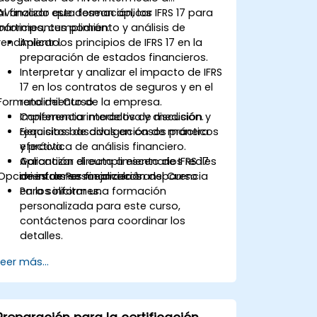
avanzado que desean aplicar IFRS 17 para
Al finalizar esta formación, los
informes, cumplimiento y análisis de
participantes podrán:
rendimiento.
Aplicar los principios de IFRS 17 en la
preparación de estados financieros.
Interpretar y analizar el impacto de IFRS
17 en los contratos de seguros y en el
Formato del Curso
rendimiento de la empresa.
Implementar modelos de medición y
Conferencia interactiva y discusión.
requisitos de divulgación de manera
Ejercicios basados en casos prácticos
efectiva.
y práctica de análisis financiero.
Garantizar el cumplimiento de IFRS 17
Aplicación directa a escenarios reales
Opciones de Personalización del Curso
mientras se mejora la transparencia
de informes financieros.
en los informes.
Para solicitar una formación
personalizada para este curso,
contáctenos para coordinar los
detalles.
Leer más...