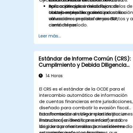
Aplicar principios de costeo
aplicación que simulan flujos de
Para contenido a medida, modelos de
absorbente para garantizar
trabajo reales de costeo y conciliación
costeo específicos de la industria o
valuaciones precisas de productos y a
alineación con plataformas ERP,
cierre del período.
contáctenos.
Leer más...
Estándar de Informe Común (CRS):
Cumplimiento y Debida Diligencia
para Instituciones Financieras
14 Horas
El CRS es el estándar de la OCDE para el
intercambio automático de información
de cuentas financieras entre jurisdicciones,
diseñado para combatir la evasión fiscal
transfronteriza al obligar a las instituciones
Esta formación en vivo impartida por un
financieras a identificar e informar sobre
instructor (en línea o presencial) está
las cuentas mantenidas por residentes
dirigida a profesionales de nivel intermedio
extranjeros a efectos fiscales.
en cumplimiento y operaciones que