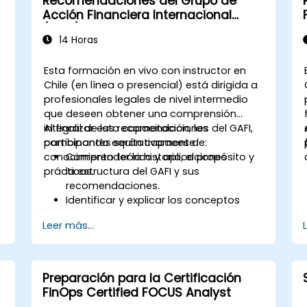
Recomendaciones del Grupo de
Acción Financiera Internacional
(GAFI)
14 Horas
Esta formación en vivo con instructor en
Chile (en línea o presencial) está dirigida a
profesionales legales de nivel intermedio
que deseen obtener una comprensión
integral de las recomendaciones del GAFI,
Al finalizar esta capacitación, los
combinando equitativamente
participantes serán capaces de:
conocimiento teórico y aplicaciones
Comprender la historia, el propósito y
prácticas.
la estructura del GAFI y sus
recomendaciones.
Identificar y explicar los conceptos
clave sobre el lavado de dinero y la
Leer más...
financiación del terrorismo.
Analizar e interpretar las 40
recomendaciones del GAFI y sus
implicaciones.
Preparación para la Certificación
Desarrollar e implementar programas
FinOps Certified FOCUS Analyst
de cumplimiento efectivos y