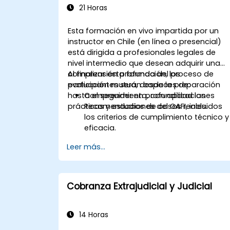
Crear informes financieros
21 Horas
personalizados para análisis y toma
de decisiones.
Esta formación en vivo impartida por un
Optimizar las características de
instructor en Chile (en línea o presencial)
QuickBooks para mejorar la eficiencia
está dirigida a profesionales legales de
organizacional.
nivel intermedio que desean adquirir una
comprensión profunda del proceso de
Al finalizar esta formación, los
evaluación mutua, desde la preparación
participantes serán capaces de:
hasta el seguimiento, con aplicaciones
Comprender en profundidad las
prácticas y estudios de casos reales.
Recomendaciones del GAFI, incluidos
los criterios de cumplimiento técnico y
eficacia.
Aprender a prepararse eficazmente
Leer más...
para una evaluación mutua,
incluyendo la organización de
esfuerzos nacionales, recopilación de
documentación e involucramiento de
Cobranza Extrajudicial y Judicial
partes interesadas.
Desarrollar habilidades para realizar
evaluaciones presenciales exhaustiva
14 Horas
y precisas, incluidas técnicas de