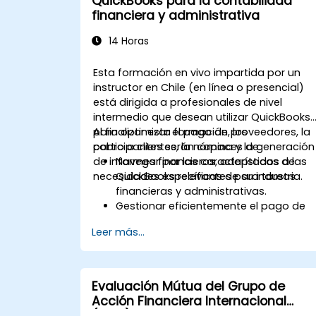
QuickBooks para la contabilidad
financiera y administrativa
14 Horas
Esta formación en vivo impartida por un
instructor en Chile (en línea o presencial)
está dirigida a profesionales de nivel
intermedio que desean utilizar QuickBooks
para optimizar el pago de proveedores, la
Al finalizar esta formación, los
cobro a clientes, la nómina y la generación
participantes serán capaces de:
de informes financieros, adaptados a las
Navegar por las características de
necesidades específicas de su industria.
QuickBooks relevantes para tareas
financieras y administrativas.
Gestionar eficientemente el pago de
proveedores y la cobro a clientes.
Leer más...
Generar y rastrear facturas para
diversos flujos de trabajo con clientes
y proveedores.
Automatizar procesos de nómina y
Evaluación Mútua del Grupo de
gestionar los beneficios laborales de
Acción Financiera Internacional
los empleados.
(GAFI)