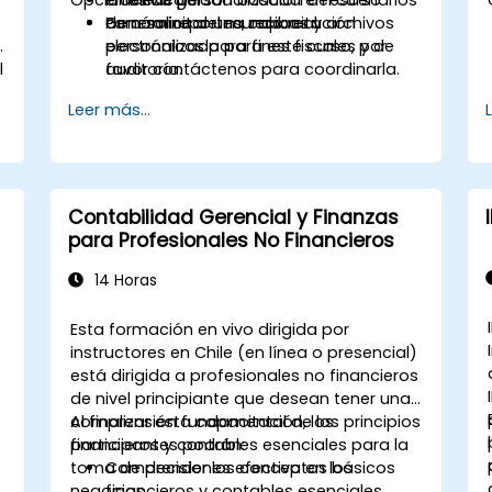
Generar reportes, recibos y archivos
de nómina del mundo real.
Para solicitar una capacitación
.
electrónicos para fines fiscales y de
personalizada para este curso, por
l
auditoría.
favor contáctenos para coordinarla.
Leer más...
Contabilidad Gerencial y Finanzas
para Profesionales No Financieros
14 Horas
Esta formación en vivo dirigida por
instructores en Chile (en línea o presencial)
está dirigida a profesionales no financieros
de nivel principiante que desean tener una
comprensión fundamental de los principios
Al finalizar esta capacitación, los
financieros y contables esenciales para la
participantes podrán:
toma de decisiones efectiva en los
Comprender los conceptos básicos
negocios.
financieros y contables esenciales