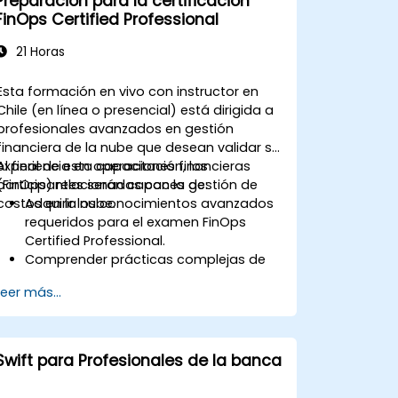
Preparación para la certificación
FinOps Certified Professional
21 Horas
Esta formación en vivo con instructor en
Chile (en línea o presencial) está dirigida a
profesionales avanzados en gestión
financiera de la nube que desean validar su
experiencia en operaciones financieras
Al final de esta capacitación, los
(FinOps) relacionadas con la gestión de
participantes serán capaces de:
costos en la nube.
Adquirir los conocimientos avanzados
requeridos para el examen FinOps
Certified Professional.
Comprender prácticas complejas de
FinOps, incluyendo la optimización de
Leer más...
costos, la gestión presupuestaria y la
elaboración de informes.
Desarrollar habilidades prácticas para
aplicar estrategias de FinOps en
Swift para Profesionales de la banca
escenarios del mundo real.
Prepararse para completar