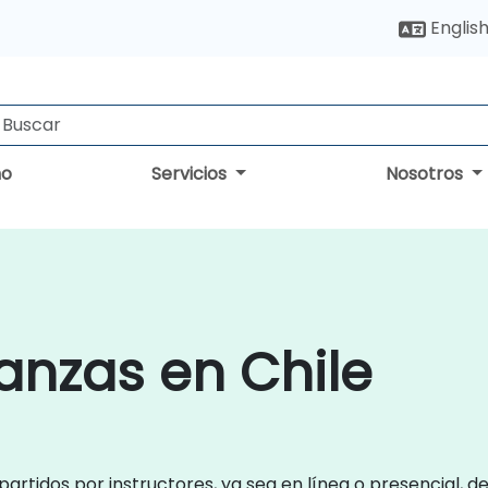
Englis
no
Servicios
Nosotros
anzas en Chile
artidos por instructores, ya sea en línea o presencial, 