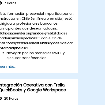
exitosamente el examen FinOps
7 Horas
Certified Professional.
Esta formación presencial impartida por un
instructor en Chile (en línea o en sitio) está
dirigida a profesionales bancarios
principiantes que desean adquirir
conocimientos profundos y habilidades
Al finalizar esta capacitación, los
para utilizar la red SWIFT con el fin de
participantes podrán:
gestionar transferencias bancarias
Comprender la red SWIFT y decodificar
internacionales.
códigos SWIFT.
Navegar por los mensajes SWIFT y
ejecutar transferencias
internacionales.
Leer más...
Conocer los posibles riesgos
asociados con las transferencias
internacionales y cómo mitigarlos.
Explorar servicios avanzados de SWIFT
Integración Operativa con Trello,
y comprender cómo mejoran la
QuickBooks y Google Workspace
rapidez, transparencia y trazabilidad
de los pagos transfronterizos.
20 Horas