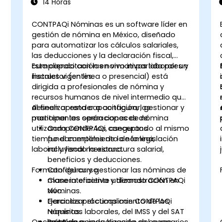
14 Horas
CONTPAQi Nóminas es un software líder en
gestión de nómina en México, diseñado
para automatizar los cálculos salariales,
las deducciones y la declaración fiscal,
cumpliendo con las normativas laborales y
Esta capacitación en vivo impartida por un
fiscales vigentes.
instructor (en línea o presencial) está
dirigida a profesionales de nómina y
recursos humanos de nivel intermedio que
deseen aprender a configurar, gestionar y
Al finalizar esta capacitación, los
mantener las operaciones de nómina
participantes serán capaces de:
utilizando CONTPAQi, asegurando al mismo
Comprender los conceptos
tiempo el cumplimiento de la legislación
fundamentales de la nómina,
laboral y fiscal mexicana.
incluyendo la estructura salarial,
beneficios y deducciones.
Formato del curso
Configurar y gestionar las nóminas de
manera eficiente utilizando CONTPAQi
Clase interactiva y demostración en
Nóminas.
vivo.
Garantizar el cumplimiento de los
Ejercicios prácticos con CONTPAQi
requisitos laborales, del IMSS y del SAT
Nóminas.
Opciones de personalización del curso
en México.
Práctica guiada basada en escenarios