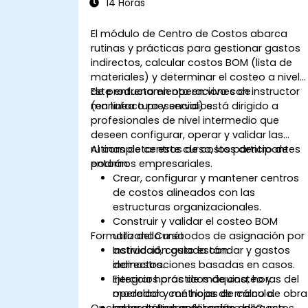
14 Horas
El módulo de Centro de Costos abarca
rutinas y prácticas para gestionar gastos
indirectos, calcular costos BOM (lista de
materiales) y determinar el costeo a nivel
de producto en operaciones de
Este entrenamiento en vivo con instructor
manufactura y servicios.
(en línea o presencial) está dirigido a
profesionales de nivel intermedio que
deseen configurar, operar y validar las
rutinas de centros de costos dentro de
Al completar este curso, los participantes
entornos empresariales.
podrán:
Crear, configurar y mantener centros
de costos alineados con las
estructuras organizacionales.
Construir y validar el costeo BOM
Formato del Curso
utilizando métodos de asignación por
actividad, costo estándar y gastos
Instrucción guiada con
indirectos.
demostraciones basadas en casos.
Integrar horas de máquina, horas del
Ejercicios prácticos de costeo y
operador y métricas de mano de obra
modelado con hojas de cálculo.
Opciones de Personalización del Curso
en los cálculos del centro de costos.
Laboratorios enfocados en la