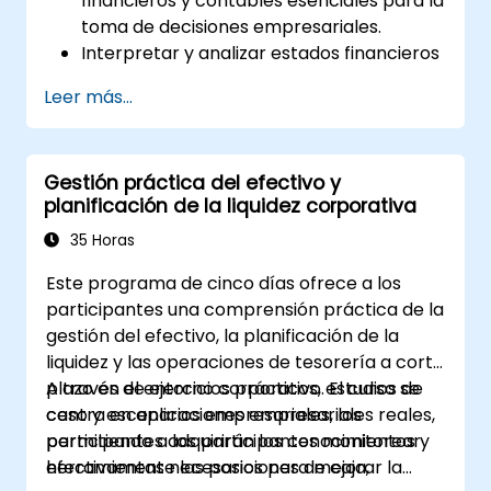
financieros y contables esenciales para la
toma de decisiones empresariales.
Interpretar y analizar estados financieros
como el estado de resultados, el balance
Leer más...
general y el estado de flujos de efectivo.
Aplicar razones financieras clave para
evaluar la salud financiera de una
Gestión práctica del efectivo y
empresa.
planificación de la liquidez corporativa
Desarrollar y gestionar presupuestos y
realizar análisis de variaciones para
35 Horas
monitorear el desempeño empresarial.
Este programa de cinco días ofrece a los
Utilizar el análisis de punto de equilibrio
participantes una comprensión práctica de la
para apoyar decisiones operativas y
gestión del efectivo, la planificación de la
estratégicas.
liquidez y las operaciones de tesorería a corto
plazo en el entorno corporativo. El curso se
A través de ejercicios prácticos, estudios de
centra en aplicaciones empresariales reales,
caso y escenarios empresariales, los
permitiendo a los participantes monitorear
participantes adquirirán los conocimientos y
efectivamente las posiciones de caja,
herramientas necesarios para mejorar la