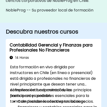
centros corporativos de NobleProg en Chile.
NobleProg -- Su proveedor local de formación
Descubra nuestros cursos
Contabilidad Gerencial y Finanzas para
Profesionales No Financieros
14 Horas
Esta formación en vivo dirigida por
instructores en Chile (en línea o presencial)
está dirigida a profesionales no financieros de
nivel principiante que desean tener una
comprensión fundamental de los principios
Al finalizar esta capacitación, los
financieros y contables esenciales para la
participantes podrán:
toma de decisiones efectiva en los negocios.
Comprender los conceptos básicos