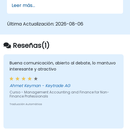
preparar pronósticos de flujos de caja
visibilidad de la liquidez, potenciar el control
Leer más...
confiables, optimizar el capital de trabajo,
financiero y establecer un marco
gestionar las relaciones bancarias, fortalecer
estructurado de gestión del efectivo dentro
los controles de pago y tomar decisiones
de sus organizaciones.
Última Actualización:
2026-08-06
informadas sobre financiación e inversiones.
Reseñas(1)
Buena comunicación, abierto al debate, lo mantuvo
interesante y atractivo
Ahmet Keyman - Keytrade AG
Curso - Management Accounting and Finance for Non-
Finance Professionals
Traducción Automática