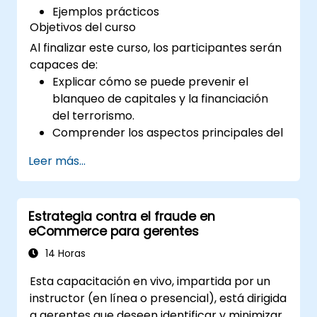
Ejemplos prácticos
Objetivos del curso
Al finalizar este curso, los participantes serán
capaces de:
Explicar cómo se puede prevenir el
blanqueo de capitales y la financiación
del terrorismo.
Comprender los aspectos principales del
AML y CTF en relación con sus empresas
Leer más...
y los esfuerzos nacionales e
internacionales llevados a cabo para
combatirlos.
Estrategia contra el fraude en
Definir las formas en que una empresa y
eCommerce para gerentes
su personal deben protegerse contra los
riesgos del blanqueo de capitales y la
14 Horas
financiación del terrorismo.
Esta capacitación en vivo, impartida por un
Detallar cómo una empresa puede
instructor (en línea o presencial), está dirigida
convertirse en objetivo del blanqueo de
a gerentes que deseen identificar y minimizar