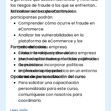
capitales y la financiación del terrorismo,
los riesgos de fraude a los que se enfrentan
y explicar qué "indicios de alerta" podrían
los comerciantes de eCommerce.
Al finalizar esta capacitación, los
ayudar a identificar, prevenir y denunciar
participantes podrán:
cualquier actividad criminal (sospechada
Comprender cómo ocurre el fraude en
o real).
eCommerce.
Comprender algunos de los otros "puntos
Analizar las vulnerabilidades en la
calientes" en materia de delitos
plataforma de eCommerce y los
financieros.
Formato del curso
procesos de su empresa.
Evaluar la «disposición» de una empresa
Clase interactiva y discusión.
para adoptar nuevas medidas antifrude.
Muchas actividades prácticas y ejercicios
Comunicar e incorporar políticas
de práctica.
antifraude apropiadas.
Implementación práctica en un entorno
Opciones de personalización del curso
de laboratorio en vivo.
Para solicitar una capacitación
personalizada para este curso,
comuníquese con nosotros para
coordinarlo.
Leer más...