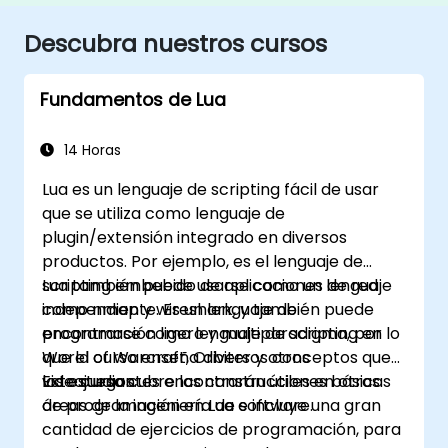
Descubra nuestros cursos
Fundamentos de Lua
14 Horas
Lua es un lenguaje de scripting fácil de usar
que se utiliza como lenguaje de
plugin/extensión integrado en diversos
productos. Por ejemplo, es el lenguaje de
scripting embebido de aplicaciones de red
Lua también puede usarse como un lenguaje
como nmap y wireshark, y también puede
independiente. Es un lenguaje de
encontrarse como lenguaje de scripting en
programación ligero y multiparadigma, por lo
World of Warcraft, Orbiter y otros
que el curso enseña diversos conceptos que
videojuegos.
los estudiantes encontrarán útiles en otras
Este curso cubre las construcciones básicas
áreas de la ingeniería de software.
de programación en Lua e incluye una gran
cantidad de ejercicios de programación, para