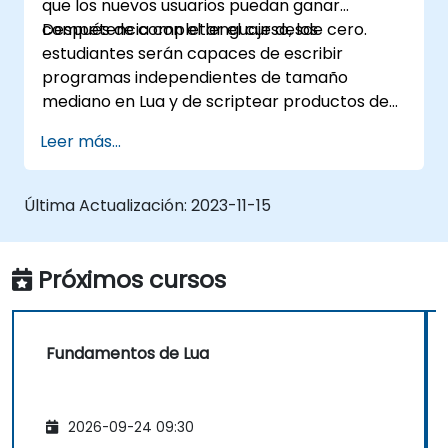
que los nuevos usuarios puedan ganar
competencia con el lenguaje desde cero.
Después de completar el curso, los
estudiantes serán capaces de escribir
programas independientes de tamaño
mediano en Lua y de scriptear productos de
software donde Lua es el lenguaje integrado.
Leer más...
Última Actualización:
2023-11-15
Próximos cursos
Fundamentos de Lua
2026-09-24 09:30