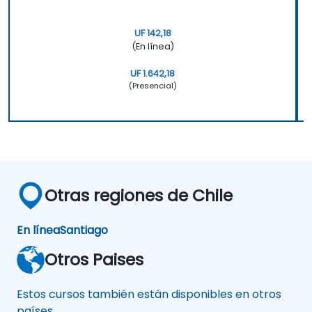
servicios.
Administrar la escucha social en línea.
UF 142,18
(En línea)
Utilizar la IA para hacer que la realización
de auditorías de marca rutinarias sea
UF 1.642,18
más eficiente.
(Presencial)
Otras regiones de Chile
En línea
Santiago
Otros Paises
Estos cursos también están disponibles en otros
países