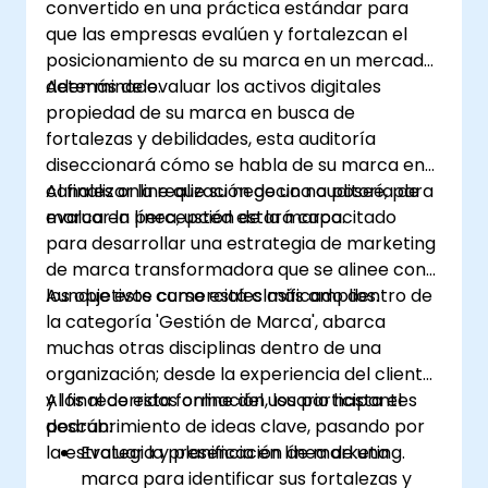
convertido en una práctica estándar para
que las empresas evalúen y fortalezcan el
posicionamiento de su marca en un mercado
determinado.
Además de evaluar los activos digitales
propiedad de su marca en busca de
fortalezas y debilidades, esta auditoría
diseccionará cómo se habla de su marca en
canales online que su negocio no posee, para
Al finalizar la realización de una auditoría de
evaluar la percepción de la marca.
marca en línea, usted estará capacitado
para desarrollar una estrategia de marketing
de marca transformadora que se alinee con
los objetivos comerciales más amplios.
Aunque este curso está clasificado dentro de
la categoría 'Gestión de Marca', abarca
muchas otras disciplinas dentro de una
organización; desde la experiencia del cliente
y los recorridos online del usuario hasta el
Al final de esta formación, los participantes
descubrimiento de ideas clave, pasando por
podrán:
la estrategia y planificación de marketing.
Evaluar la presencia en línea de una
marca para identificar sus fortalezas y