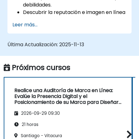
debilidades.
Descubrir la reputación e imagen en línea
de un negocio.
Leer más...
Identificar y fortalecer el posicionamiento
de una marca en un mercado
determinado.
Última Actualización:
2025-11-13
Construir una estrategia de marca
orientada a resultados y un plan de
comunicación de marketing online
Próximos cursos
integrado.
Realizar un análisis competitivo de la
marca y construir mapas perceptuales
Realice una Auditoría de Marca en Línea:
del sector.
Evalúe la Presencia Digital y el
Realizar una auditoría SEO.
Posicionamiento de su Marca para Diseñar
Estrategias de Marca Poderosas
Conocer las directrices SEO actualizadas
2026-09-29 09:30
en la era de la IA.
Descubrir información valiosa sobre
21 horas
cómo diferentes grupos de clientes
Santiago - Vitacura
perciben un negocio y sus productos o