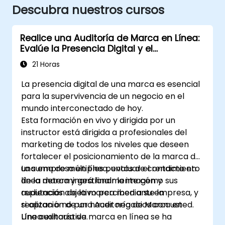
Descubra nuestros cursos
Realice una Auditoría de Marca en Línea:
Evalúe la Presencia Digital y el
Posicionamiento de su Marca para
21 Horas
Diseñar Estrategias de Marca Poderosas
La presencia digital de una marca es esencial
para la supervivencia de un negocio en el
mundo interconectado de hoy.
Esta formación en vivo y dirigida por un
instructor está dirigida a profesionales del
marketing de todos los niveles que deseen
fortalecer el posicionamiento de la marca de
una empresa en línea, evaluar el rendimiento
La suma de múltiples puntos de contacto en
de la marca y gestionar la imagen y
línea determinará finalmente cómo sus
reputación de la marca mediante la
audiencias objetivo perciben a su empresa, y
realización de una Auditoría de Marca en
si optan o no por hacer negocios con usted.
Línea exhaustiva.
Una auditoría de marca en línea se ha