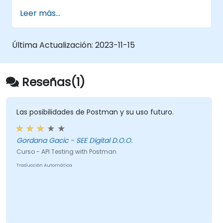
versiones.
Leer más...
Generar datos dinámicos en una solicitud.
Documentar y organizar pruebas en
colecciones para la revisión del equipo.
Última Actualización:
2023-11-15
Reseñas(1)
Las posibilidades de Postman y su uso futuro.
Gordana Gacic - SEE Digital D.O.O.
Curso - API Testing with Postman
Traducción Automática