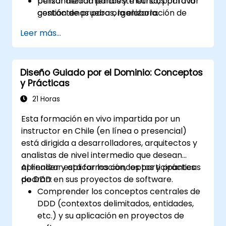
Utilizar herramientas y métricas para la
personalizada para este curso, por favor
gestión de pruebas, la elaboración de
contáctenos para organizarla.
informes y la mejora continua.
Leer más...
Diseño Guiado por el Dominio: Conceptos
y Prácticas
21 Horas
Esta formación en vivo impartida por un
instructor en Chile (en línea o presencial)
está dirigida a desarrolladores, arquitectos y
analistas de nivel intermedio que desean
aprender y aplicar los conceptos y prácticas
Al finalizar esta formación, los participantes
de DDD en sus proyectos de software.
podrán:
Comprender los conceptos centrales de
DDD (contextos delimitados, entidades,
etc.) y su aplicación en proyectos de