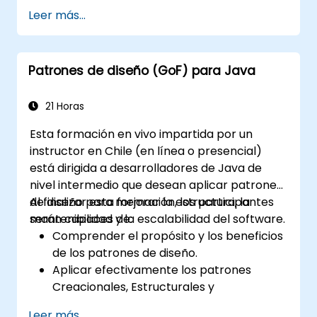
Desarrollar habilidades en mapeo de
Leer más...
empatía, ideación y prototipado para
resolver desafíos complejos.
Aplicar los principios del Design Thinking a
Patrones de diseño (GoF) para Java
escenarios de liderazgo y recursos
humanos.
Promover una cultura de innovación
21 Horas
dentro de los equipos tecnológicos.
Esta formación en vivo impartida por un
instructor en Chile (en línea o presencial)
está dirigida a desarrolladores de Java de
nivel intermedio que desean aplicar patrones
de diseño para mejorar la estructura, la
Al finalizar esta formación, los participantes
mantenibilidad y la escalabilidad del software.
serán capaces de:
Comprender el propósito y los beneficios
de los patrones de diseño.
Aplicar efectivamente los patrones
Creacionales, Estructurales y
Conductuales en Java.
Leer más...