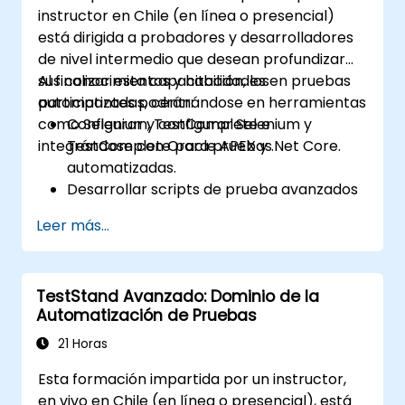
instructor en Chile (en línea o presencial)
está dirigida a probadores y desarrolladores
de nivel intermedio que desean profundizar
sus conocimientos y habilidades en pruebas
Al finalizar esta capacitación, los
automatizadas, centrándose en herramientas
participantes podrán:
como Selenium, TestComplete e
Configurar y configurar Selenium y
integrándose con Oracle APEX y .Net Core.
TestComplete para pruebas
automatizadas.
Desarrollar scripts de prueba avanzados
y marcos de trabajo (frameworks).
Leer más...
Integrar las pruebas automatizadas con
aplicaciones de Oracle APEX y .Net Core.
Aplicar técnicas de aprendizaje
TestStand Avanzado: Dominio de la
automático para mejorar la
Automatización de Pruebas
automatización de pruebas.
Transicionar eficazmente de las pruebas
21 Horas
manuales a las automatizadas.
Esta formación impartida por un instructor,
Gestionar proyectos de pruebas
en vivo en Chile (en línea o presencial), está