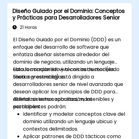
en el entorno laboral.
Diseño Guiado por el Dominio: Conceptos
Colaborar eficazmente entre equipos
y Prácticas para Desarrolladores Senior
para implementar estrategias de
resolución de problemas.
21 Horas
Aplicar enfoques iterativos para refinar
El Diseño Guiado por el Dominio (DDD) es un
las soluciones mediante
enfoque del desarrollo de software que
retroalimentación y experimentación.
enfatiza diseñar sistemas alrededor del
dominio de negocio, utilizando un lenguaje
ubicuo compartido y técnicas de modelado
Esta formación en vivo con instructor (en
táctico y estratégico.
línea o presencial) está dirigida a
desarrolladores senior de nivel avanzado que
desean aplicar los principios de DDD para
diseñar sistemas robustos, mantenibles y
Al finalizar esta capacitación, los
escalables.
participantes podrán:
Identificar y modelar conceptos clave del
dominio utilizando un lenguaje ubicuo y
contextos delimitados.
Aplicar patrones de DDD tácticos como