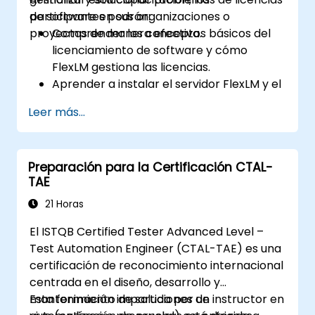
de software en sus organizaciones o
participantes podrán:
proyectos de manera efectiva.
Comprender los conceptos básicos del
licenciamiento de software y cómo
FlexLM gestiona las licencias.
Aprender a instalar el servidor FlexLM y el
software cliente en diferentes sistemas
Leer más...
operativos.
Crear, distribuir y gestionar licencias,
incluyendo licencias flotantes y atadas a
Preparación para la Certificación CTAL-
nodos.
TAE
Identificar y resolver problemas comunes
relacionados con la instalación,
21 Horas
distribución y uso de licencias.
El ISTQB Certified Tester Advanced Level –
Test Automation Engineer (CTAL-TAE) es una
certificación de reconocimiento internacional
centrada en el diseño, desarrollo y
mantenimiento de soluciones de
Esta formación impartida por un instructor en