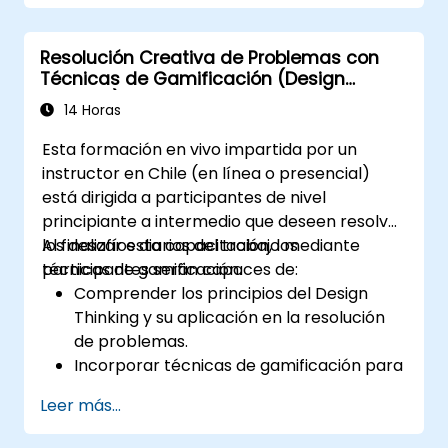
ideación para fomentar la creatividad.
Implementar estrategias de Design
Resolución Creativa de Problemas con
Thinking para mejorar los procesos y
Técnicas de Gamificación (Design
aumentar la eficiencia.
Thinking)
14 Horas
Esta formación en vivo impartida por un
instructor en Chile (en línea o presencial)
está dirigida a participantes de nivel
principiante a intermedio que deseen resolver
los desafíos diarios del trabajo mediante
Al finalizar esta capacitación, los
técnicas de gamificación.
participantes serán capaces de:
Comprender los principios del Design
Thinking y su aplicación en la resolución
de problemas.
Incorporar técnicas de gamificación para
fomentar el compromiso y la innovación.
Leer más...
Desarrollar soluciones creativas y
prácticas para los problemas comunes