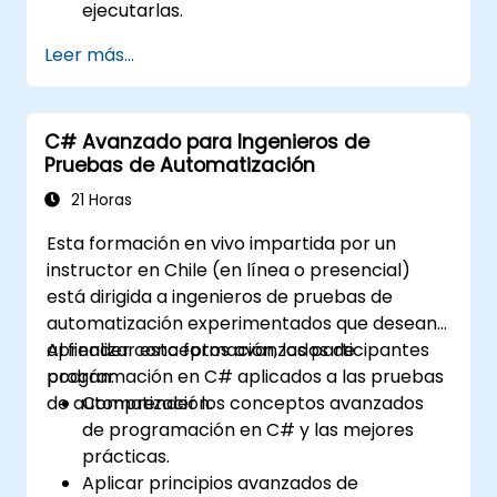
ejecutarlas.
Utilizar las características colaborativas
Leer más...
de TestStand en entornos de desarrollo
de pruebas basados en equipos.
Integrar TestStand con otras
C# Avanzado para Ingenieros de
herramientas de software e instrumentos
Pruebas de Automatización
de prueba.
Desarrollar pasos de prueba
21 Horas
personalizados y complementos
Esta formación en vivo impartida por un
(plugins) en TestStand.
instructor en Chile (en línea o presencial)
está dirigida a ingenieros de pruebas de
automatización experimentados que desean
aprender conceptos avanzados de
Al finalizar esta formación, los participantes
programación en C# aplicados a las pruebas
podrán:
de automatización.
Comprender los conceptos avanzados
de programación en C# y las mejores
prácticas.
Aplicar principios avanzados de