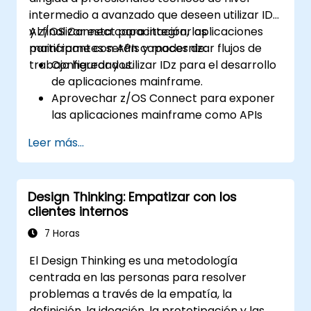
problemas y depurar secuencias de
intermedio a avanzado que deseen utilizar IDz
prueba complejas.
y z/OS Connect para integrar aplicaciones
Al finalizar esta capacitación, los
mainframe con APIs y modernizar flujos de
participantes serán capaces de:
trabajo heredados.
Configurar y utilizar IDz para el desarrollo
de aplicaciones mainframe.
Aprovechar z/OS Connect para exponer
las aplicaciones mainframe como APIs
RESTful.
Leer más...
Integrar programas COBOL, CICS y DB2
con sistemas modernos.
Implementar mejores prácticas para la
Design Thinking: Empatizar con los
seguridad de APIs y la optimización del
clientes internos
rendimiento.
Diagnosticar y depurar sistemas
7 Horas
integrados.
El Design Thinking es una metodología
centrada en las personas para resolver
problemas a través de la empatía, la
definición, la ideación, la prototipación y las