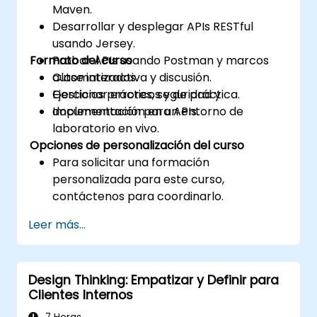
Maven.
Desarrollar y desplegar APIs RESTful
usando Jersey.
Formato del curso
Probar APIs usando Postman y marcos
automatizados.
Clase interactiva y discusión.
Gestionar errores, seguridad y
Ejercicios prácticos y de práctica.
documentación para APIs.
Implementación en un entorno de
laboratorio en vivo.
Opciones de personalización del curso
Para solicitar una formación
personalizada para este curso,
contáctenos para coordinarlo.
Leer más...
Design Thinking: Empatizar y Definir para
Clientes Internos