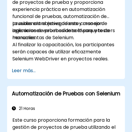
de proyectos de prueba y proporciona
experiencia práctica en automatización
funcional de pruebas, automatización de
pruebas entre navegadores y manejo de
La audiencia objetivo de este curso son
aplicaciones web mediante el paquete de
ingenieros de pruebas de software y testers
herramientas de Selenium.
manuales.
Al finalizar la capacitación, los participantes
serán capaces de utilizar eficazmente
Selenium WebDriver en proyectos reales.
Leer más...
Automatización de Pruebas con Selenium
21 Horas
Este curso proporciona formación para la
gestión de proyectos de prueba utilizando el