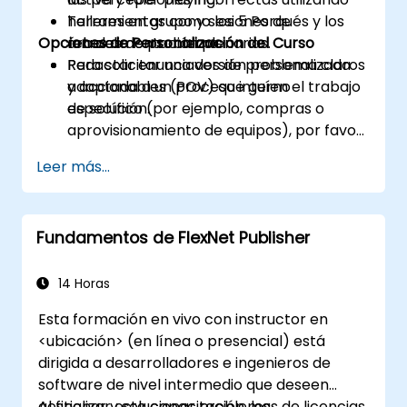
herramientas como los 5 Porqués y los
Talleres en grupo y sesiones de
Opciones de Personalización del Curso
árboles de problema.
retroalimentación plenarias.
Redactar enunciados de problema claros
Para solicitar una versión personalizada
y accionables (POV) que guíen el trabajo
adaptada a un proceso interno
de solución.
específico (por ejemplo, compras o
aprovisionamiento de equipos), por favor
contáctenos para coordinarlo.
Leer más...
Fundamentos de FlexNet Publisher
14 Horas
Esta formación en vivo con instructor en
<ubicación> (en línea o presencial) está
dirigida a desarrolladores e ingenieros de
software de nivel intermedio que deseen
gestionar y solucionar problemas de licencias
Al finalizar esta capacitación, los