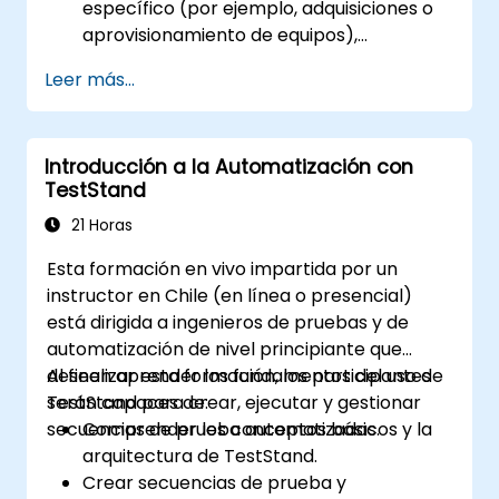
específico (por ejemplo, adquisiciones o
aprovisionamiento de equipos),
contáctenos para coordinarlo.
Leer más...
Introducción a la Automatización con
TestStand
21 Horas
Esta formación en vivo impartida por un
instructor en Chile (en línea o presencial)
está dirigida a ingenieros de pruebas y de
automatización de nivel principiante que
deseen aprender los fundamentos del uso de
Al finalizar esta formación, los participantes
TestStand para crear, ejecutar y gestionar
serán capaces de:
secuencias de prueba automatizadas.
Comprender los conceptos básicos y la
arquitectura de TestStand.
Crear secuencias de prueba y