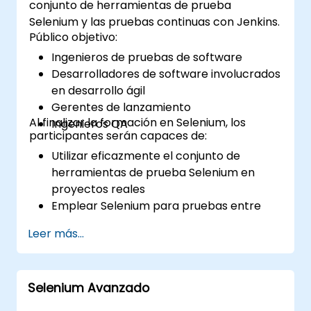
conjunto de herramientas de prueba
Selenium y las pruebas continuas con Jenkins.
Público objetivo:
Ingenieros de pruebas de software
Desarrolladores de software involucrados
en desarrollo ágil
Gerentes de lanzamiento
Al finalizar la formación en Selenium, los
Ingenieros QA
participantes serán capaces de:
Utilizar eficazmente el conjunto de
herramientas de prueba Selenium en
proyectos reales
Emplear Selenium para pruebas entre
navegadores
Leer más...
Distribuir las pruebas utilizando Selenium
Grid
Ejecutar pruebas de regresión con
Selenium Avanzado
Selenium en Jenkins
Preparar informes de prueba e informes