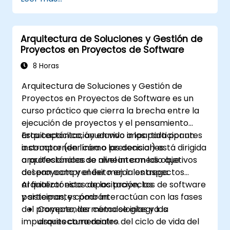
Mejorar la reutilización, escalabilidad y
mantenibilidad del código.
Refactorizar bases de código existentes
Arquitectura de Soluciones y Gestión de
utilizando patrones de diseño.
Proyectos en Proyectos de Software
8 Horas
Arquitectura de Soluciones y Gestión de
Proyectos en Proyectos de Software es un
curso práctico que cierra la brecha entre la
ejecución de proyectos y el pensamiento
arquitectónico, ayudando a los participantes
Esta capacitación en vivo impartida por un
a comprender cómo las decisiones
instructor (en línea o presencial) está dirigida
arquitectónicas se alinean con los objetivos
a profesionales de nivel intermedio que
del proyecto y el éxito en la entrega.
desean comprender mejor los aspectos
arquitectónicos de los proyectos de software
Al finalizar esta capacitación, los
y sistemas, y cómo interactúan con las fases
participantes podrán:
del proyecto, las metodologías y los
Comprender cómo se integra la
impulsores comerciales.
arquitectura dentro del ciclo de vida del