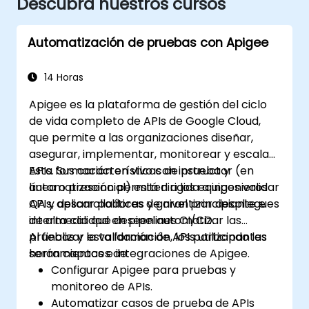
Descubra nuestros cursos
Automatización de pruebas con Apigee
14 Horas
Apigee es la plataforma de gestión del ciclo
de vida completo de APIs de Google Cloud,
que permite a las organizaciones diseñar,
asegurar, implementar, monitorear y escalar
APIs. Sus características de prueba y
Esta formación en vivo con instructor (en
automatización permiten a los equipos validar
línea o presencial) está dirigida a ingenieros
APIs, aplicar políticas y garantizar despliegues
QA y desarrolladores de nivel principiante e
de alta calidad en pipelines CI/CD.
intermedio que deseen automatizar las
pruebas y la validación de APIs utilizando las
Al finalizar esta formación, los participantes
herramientas e integraciones de Apigee.
serán capaces de:
Configurar Apigee para pruebas y
monitoreo de APIs.
Automatizar casos de prueba de APIs