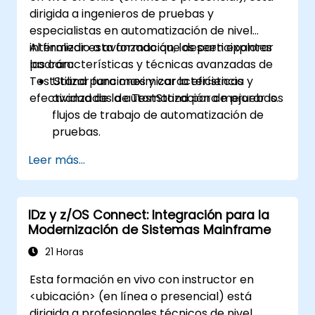
externalizadas y mantener los
dirigida a ingenieros de pruebas y
estándares de calidad.
especialistas en automatización de nivel
intermedio a avanzado que deseen explorar
Al finalizar esta formación, los participantes
las características y técnicas avanzadas de
podrán:
TestStand para maximizar la eficiencia y
Utilizar funciones y características
efectividad de la automatización de pruebas.
avanzadas de TestStand para mejorar los
flujos de trabajo de automatización de
pruebas.
Personalizar interfaces de usuario y
Leer más...
desarrollar secuencias de prueba
avanzadas.
Implementar técnicas avanzadas de
IDz y z/OS Connect: Integración para la
procesamiento y generación de informes
Modernización de Sistemas Mainframe
de resultados.
Integrar TestStand con bases de datos
21 Horas
externas, sistemas y hardware.
Esta formación en vivo con instructor en
Aplicar las mejores prácticas para
<ubicación> (en línea o presencial) está
mantener, gestionar, solucionar
dirigida a profesionales técnicos de nivel