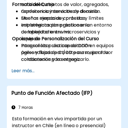
Formato del Curso
entidades, objetos de valor, agregados,
repositorios y servicios de dominio.
Conferencia interactiva y discusión.
Diseñar mapas de contexto y límites
Muchas ejercicios y práctica.
estratégicos para gestionar la
Implementación práctica en un entorno
complejidad entre microservicios y
de laboratorio en vivo.
Opciones de Personalización del Curso
equipos.
Integrar las prácticas de DDD en equipos
Para solicitar una capacitación
ágiles y flujos de CI/CD para mejorar la
personalizada para este curso, por favor
colaboración y la entrega.
contáctenos para organizarlo.
Leer más...
Punto de Función Afectado (IFP)
7 Horas
Esta formación en vivo impartida por un
instructor en Chile (en línea o presencial)