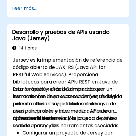
programación orientada a objetos para
Leer más...
crear soluciones de automatización
eficientes y flexibles.
Diseñar y desarrollar marcos
Desarrollo y pruebas de APIs usando
(frameworks) de automatización
Java (Jersey)
modulares y reutilizables utilizando las
mejores prácticas de la industria.
14 Horas
Jersey es la implementación de referencia de
código abierto de JAX-RS (Java API for
RESTful Web Services). Proporciona
bibliotecas para crear APIs REST en Java de
forma rápida y eficaz. Combinado con
Esta formación práctica impartida por un
herramientas de prueba modernas, Jersey
instructor (en línea o presencial) está dirigida
permite a los desarrolladores diseñar,
a desarrolladores y probadores de Java de
construir, probar y documentar APIs de
nivel principiante e intermedio que desean
manera eficiente.
aprender el desarrollo y la prueba de APIs
Al finalizar esta formación, los participantes
usando Jersey y las herramientas asociadas.
serán capaces de:
Configurar un proyecto de Jersey con