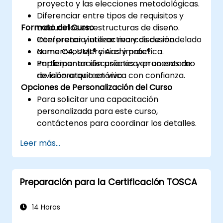
proyecto y las elecciones metodológicas.
Diferenciar entre tipos de requisitos y
Formato del Curso
traducirlos en estructuras de diseño.
Interpretar y utilizar marcos de modelado
Conferencia interactiva y discusión.
como C4, UML® y Archimate®.
Numerosos ejercicios y práctica.
Participar en discusiones y procesos de
Implementación práctica en un entorno
revisión arquitectónica con confianza.
de laboratorio en vivo.
Opciones de Personalización del Curso
Para solicitar una capacitación
personalizada para este curso,
contáctenos para coordinar los detalles.
Leer más...
Preparación para la Certificación TOSCA
14 Horas