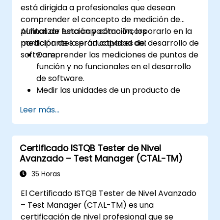
está dirigida a profesionales que desean
comprender el concepto de medición de
puntos de función y cómo incorporarlo en la
Al finalizar esta capacitación, los
medición de la productividad del desarrollo de
participantes serán capaces de:
software.
Comprender las mediciones de puntos de
función y no funcionales en el desarrollo
de software.
Medir las unidades de un producto de
software para análisis de calidad y
Leer más...
productividad.
Certificado ISTQB Tester de Nivel
Avanzado – Test Manager (CTAL-TM)
35 Horas
El Certificado ISTQB Tester de Nivel Avanzado
– Test Manager (CTAL-TM) es una
certificación de nivel profesional que se