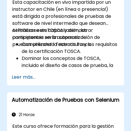
Esta capacitación en vivo impartida por un
instructor en Chile (en línea o presencial)
está dirigida a profesionales de pruebas de
software de nivel intermedio que desean
certificarse en TOSCA y demostrar
Al finalizar esta capacitación, los
competencia en la automatización de
participantes serán capaces de:
pruebas utilizando Tricentis Tosca.
Comprender la estructura y los requisitos
de la certificación TOSCA.
Dominar los conceptos de TOSCA,
incluido el diseño de casos de prueba, la
automatización y la ejecución.
Leer más...
Aplicar las mejores prácticas para crear
casos de prueba reutilizables y
mantenibles.
Automatización de Pruebas con Selenium
Prepararse para las partes práctica y
teórica del examen de certificación
TOSCA.
21 Horas
Este curso ofrece formación para la gestión