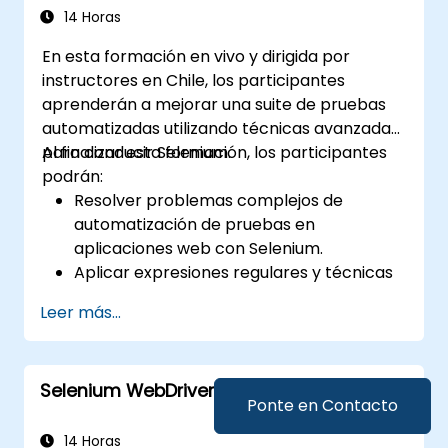
periódicos usando Jenkins
14 Horas
En esta formación en vivo y dirigida por
instructores en Chile, los participantes
aprenderán a mejorar una suite de pruebas
automatizadas utilizando técnicas avanzadas
para conducir Selenium.
Al finalizar esta formación, los participantes
podrán:
Resolver problemas complejos de
automatización de pruebas en
aplicaciones web con Selenium.
Aplicar expresiones regulares y técnicas
de verificación basadas en patrones.
Leer más...
Gestionar excepciones que detienen la
ejecución de las pruebas.
Buscar objetos web de manera
Selenium WebDriver en C#
programática.
Ponte en Contacto
Capturar datos dinámicamente desde
controles web.
14 Horas