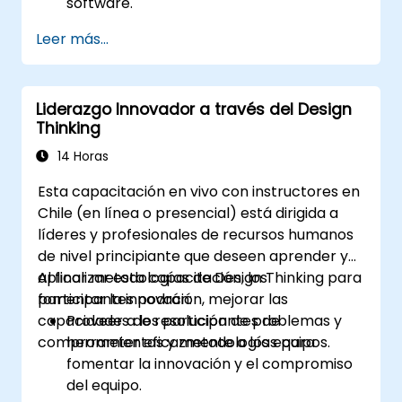
software.
Aplicar el DDD estratégico para definir y
Leer más...
diseñar el modelo de dominio, identificar
subdominios y establecer límites.
Implementar el DDD táctico mediante
Liderazgo Innovador a través del Design
patrones como CQRS, fábricas e historia
Thinking
de eventos (event sourcing).
Refactorizar y modernizar sistemas
14 Horas
heredados de manera efectiva utilizando
Esta capacitación en vivo con instructores en
técnicas de DDD.
Chile (en línea o presencial) está dirigida a
Diseñar e implementar arquitecturas
líderes y profesionales de recursos humanos
orientadas al producto, al dominio y a los
de nivel principiante que deseen aprender y
equipos.
aplicar metodologías de Design Thinking para
Al finalizar esta capacitación, los
Utilizar Data Mesh para crear una
fomentar la innovación, mejorar las
participantes podrán:
plataforma de datos orientada al dominio
capacidades de resolución de problemas y
Proveer a los participantes de
que soporte el descubrimiento y
comprometer eficazmente a los equipos.
herramientas y metodologías para
gobernanza de datos.
fomentar la innovación y el compromiso
del equipo.