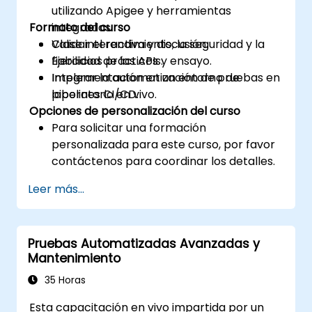
utilizando Apigee y herramientas
Formato del curso
integradas.
Validar el rendimiento, la seguridad y la
Clase interactiva y discusión.
fiabilidad de las APIs.
Ejercicios prácticos y ensayo.
Integrar la automatización de pruebas en
Implementación en un entorno de
pipelines CI/CD.
laboratorio en vivo.
Opciones de personalización del curso
Para solicitar una formación
personalizada para este curso, por favor
contáctenos para coordinar los detalles.
Leer más...
Pruebas Automatizadas Avanzadas y
Mantenimiento
35 Horas
Esta capacitación en vivo impartida por un