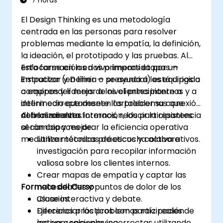
7 Horas
El Design Thinking es una metodología
centrada en las personas para resolver
problemas mediante la empatía, la definición,
la ideación, el prototipado y las pruebas. Al
enfocarse en las dos primeras etapas —
Esta formación en vivo impartida por un
Empatizar y Definir — se ayuda a los equipos a
instructor (en línea o presencial) está dirigida
comprender mejor a los clientes internos y a
a equipos y líderes de nivel principiante a
definir correctamente los problemas que
intermedio que deseen fortalecer su conexión
deben resolver.
con los clientes internos, reducir la resistencia
Al finalizar esta formación, los participantes
al cambio y mejorar la eficiencia operativa
serán capaces de:
mediante métodos prácticos y colaborativos.
Utilizar técnicas de escucha activa e
investigación para recopilar información
valiosa sobre los clientes internos.
Crear mapas de empatía y captar las
Formato del Curso
necesidades y puntos de dolor de los
usuarios.
Clase interactiva y debate.
Diferenciar los problemas raíz reales de
Ejercicios prácticos con participación
las percepciones incorrectas utilizando
activa y role-playing.