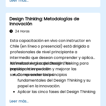
Leer más...
familiarizarse con los formatos reales de
la prueba.
Design Thinking: Metodologías de
Innovación
24 Horas
Esta capacitación en vivo con instructor en
Chile (en línea o presencial) está dirigida a
profesionales de nivel principiante a
intermedio que desean comprender y aplicar
las metodologías del Design Thinking para
Al finalizar esta capacitación, los
impulsar la innovación y mejorar las
participantes podrán:
soluciones comerciales.
Comprender los principios
fundamentales del Design Thinking y su
papel en la innovación.
Aplicar las cinco fases del Design Thinking
a la resolución de problemas.
Leer más...
Utilizar técnicas y herramientas de