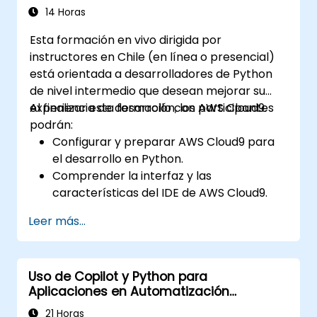
neuronales. Examina métodos comprobados
14 Horas
para trabajar con scikit-learn, Apache Spark
Esta formación en vivo dirigida por
MLlib y cuadernos Jupyter, facilitando un
instructores en Chile (en línea o presencial)
desarrollo práctico de IA. Ayuda a los
está orientada a desarrolladores de Python
profesionales a implementar modelos de
de nivel intermedio que desean mejorar su
aprendizaje automático aplicables, evaluar
experiencia de desarrollo con AWS Cloud9.
Al finalizar esta formación, los participantes
las limitaciones de los algoritmos y completar
podrán:
proyectos prácticos para resolver
Configurar y preparar AWS Cloud9 para
problemas del mundo real.
el desarrollo en Python.
Comprender la interfaz y las
características del IDE de AWS Cloud9.
Escribir, depurar y desplegar aplicaciones
Leer más...
Python en AWS Cloud9.
Colaborar con otros desarrolladores
utilizando la plataforma AWS Cloud9.
Uso de Copilot y Python para
Integrar AWS Cloud9 con otros servicios
Aplicaciones en Automatización
de AWS para despliegues avanzados.
Industrial
21 Horas