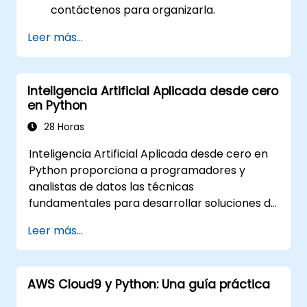
contáctenos para organizarla.
Leer más...
Inteligencia Artificial Aplicada desde cero
en Python
28 Horas
Inteligencia Artificial Aplicada desde cero en
Python proporciona a programadores y
analistas de datos las técnicas
fundamentales para desarrollar soluciones de
aprendizaje automático desde su base
Leer más...
utilizando Python. Aborda los principios clave
del aprendizaje supervisado (clasificación y
regresión), el aprendizaje no supervisado
AWS Cloud9 y Python: Una guía práctica
(agrupamiento y detección de anomalías) y
las arquitecturas avanzadas de redes