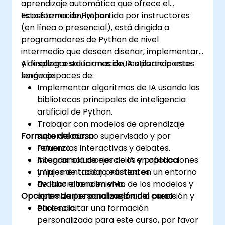
aprendizaje automático que ofrece el
laboral.
ecosistema de Python.
Esta formación, impartida por instructores
(en línea o presencial), está dirigida a
programadores de Python de nivel
intermedio que deseen diseñar, implementar
y desplegar soluciones de IA utilizando este
Al finalizar esta formación, los participantes
lenguaje.
serán capaces de:
Implementar algoritmos de IA usando las
bibliotecas principales de inteligencia
artificial de Python.
Trabajar con modelos de aprendizaje
Formato del curso
supervisado, no supervisado y por
refuerzo.
Ponencias interactivas y debates.
Integrar soluciones de IA en aplicaciones
Abundancia de ejercicios y práctica.
y flujos de trabajo existentes.
Implementación práctica en un entorno
Evaluar el rendimiento de los modelos y
de laboratorio en vivo.
Opciones de personalización del curso
optimizarlos para mejorar la precisión y
eficiencia.
Para solicitar una formación
personalizada para este curso, por favor