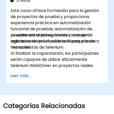
periódicos usando Jenkins
21 Horas
Este curso ofrece formación para la gestión
de proyectos de prueba y proporciona
experiencia práctica en automatización
funcional de pruebas, automatización de
pruebas entre navegadores y manejo de
La audiencia objetivo de este curso son
aplicaciones web mediante el paquete de
ingenieros de pruebas de software y testers
herramientas de Selenium.
manuales.
Al finalizar la capacitación, los participantes
serán capaces de utilizar eficazmente
Selenium WebDriver en proyectos reales.
Leer más...
Categorías Relacionadas