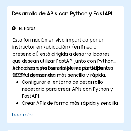
Aprender a construir APIs REST con
FastAPI.
Desarrollo de APIs con Python y FastAPI
Aprender a diseñar aplicaciones
interactivas con React.
Desarrollar, probar e implementar
14 Horas
aplicaciones (frontend y backend)
Esta formación en vivo impartida por un
utilizando la pila FARM.
instructor en <ubicación> (en línea o
presencial) está dirigida a desarrolladores
que desean utilizar FastAPI junto con Python
para crear, probar e implementar APIs
Al finalizar esta formación, los participantes
RESTful de manera más sencilla y rápida.
serán capaces de:
Configurar el entorno de desarrollo
necesario para crear APIs con Python y
FastAPI.
Crear APIs de forma más rápida y sencilla
utilizando la biblioteca FastAPI.
Leer más...
Aprender a crear modelos de datos y
esquemas basados en Pydantic y