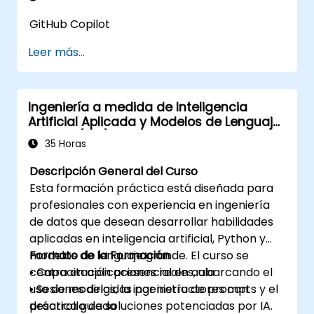
GitHub Copilot
Leer más...
Ingeniería a medida de Inteligencia
Artificial Aplicada y Modelos de Lenguaje
Grande (LLM) con Python
35 Horas
Descripción General del Curso
Esta formación práctica está diseñada para
profesionales con experiencia en ingeniería
de datos que desean desarrollar habilidades
aplicadas en inteligencia artificial, Python y
modelos de lenguaje grande. El curso se
Formato de la Formación
centra en aplicaciones reales, abarcando el
• Capacitación presencial en aula
uso de modelos, la ingeniería de prompts y el
• Sesiones dirigidas por instructores con
desarrollo de soluciones potenciadas por IA.
práctica guiada