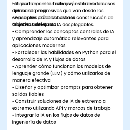
Los participantes trabajarán a través de
• Discusiones interactivas y estudios de casos
ejercicios progresivos que van desde los
del mundo real
conceptos básicos hasta la construcción de
• Ejercicios prácticos diarios
flujos de trabajo de IA desplegables.
Objetivos del Curso
• Comprender los conceptos centrales de IA
y aprendizaje automático relevantes para
aplicaciones modernas
• Fortalecer las habilidades en Python para el
desarrollo de IA y flujos de datos
• Aprender cómo funcionan los modelos de
lenguaje grande (LLM) y cómo utilizarlos de
manera efectiva
• Diseñar y optimizar prompts para obtener
salidas fiables
• Construir soluciones de IA de extremo a
extremo utilizando API y marcos de trabajo
• Integrar la IA en los flujos de datos de
ingeniería de datos