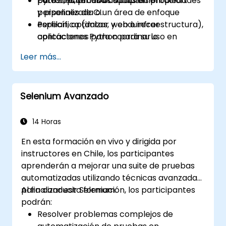
pytest, pruebas basadas en propiedades
patrones, pruebas e implementación.
Para solicitar una capacitación
y pipelines de CI.
personalizada o un área de enfoque
Perfilan, optimizar y endurecer
específica (datos, web o infraestructura),
aplicaciones Python para su uso en
contáctenos para coordinarlo.
producción.
Leer más...
Empaquetar, distribuir e implementar
proyectos Python utilizando
herramientas modernas y contenedores.
Selenium Avanzado
14 Horas
En esta formación en vivo y dirigida por
instructores en Chile, los participantes
aprenderán a mejorar una suite de pruebas
automatizadas utilizando técnicas avanzadas
para conducir Selenium.
Al finalizar esta formación, los participantes
podrán:
Resolver problemas complejos de