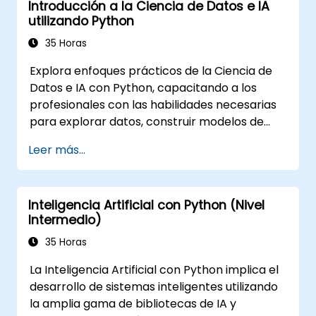
Introducción a la Ciencia de Datos e IA
utilizando Python
35 Horas
Explora enfoques prácticos de la Ciencia de
Datos e IA con Python, capacitando a los
profesionales con las habilidades necesarias
para explorar datos, construir modelos de
aprendizaje automático y desplegar
Leer más...
aplicaciones basadas en IA en entornos
empresariales. Aborda los flujos de trabajo
CRISP-DM, análisis estadístico, aprendizaje
Inteligencia Artificial con Python (Nivel
supervisado y no supervisado, aprendizaje
Intermedio)
profundo con Tensorflow, procesamiento del
lenguaje natural, big data con Spark y
35 Horas
narración de historias basada en datos. Ideal
La Inteligencia Artificial con Python implica el
para principiantes que buscan una
desarrollo de sistemas inteligentes utilizando
certificación en ciencia de datos con Python y
la amplia gama de bibliotecas de IA y
formación analítica orientada a la inserción