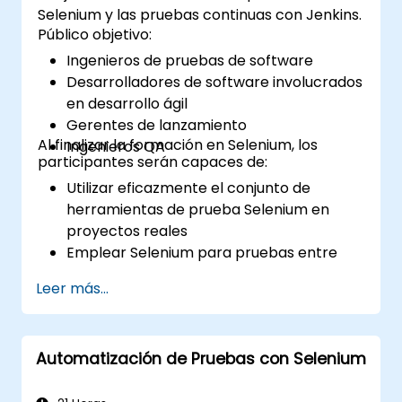
Selenium y las pruebas continuas con Jenkins.
Público objetivo:
Ingenieros de pruebas de software
Desarrolladores de software involucrados
en desarrollo ágil
Gerentes de lanzamiento
Al finalizar la formación en Selenium, los
Ingenieros QA
participantes serán capaces de:
Utilizar eficazmente el conjunto de
herramientas de prueba Selenium en
proyectos reales
Emplear Selenium para pruebas entre
navegadores
Leer más...
Distribuir las pruebas utilizando Selenium
Grid
Ejecutar pruebas de regresión con
Automatización de Pruebas con Selenium
Selenium en Jenkins
Preparar informes de prueba e informes