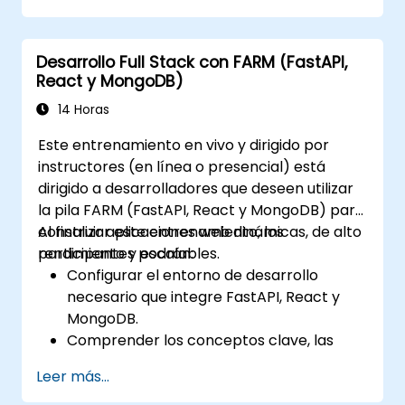
de datos.
Ejecutar operaciones de agregación y
Desarrollo Full Stack con FARM (FastAPI,
analizar datos de series temporales.
React y MongoDB)
Visualizar datos mediante Matplotlib y
otras bibliotecas de visualización.
14 Horas
Depurar y optimizar el código de análisis
Este entrenamiento en vivo y dirigido por
de datos.
instructores (en línea o presencial) está
dirigido a desarrolladores que deseen utilizar
la pila FARM (FastAPI, React y MongoDB) para
construir aplicaciones web dinámicas, de alto
Al finalizar este entrenamiento, los
rendimiento y escalables.
participantes podrán:
Configurar el entorno de desarrollo
necesario que integre FastAPI, React y
MongoDB.
Comprender los conceptos clave, las
características y los beneficios de la pila
Leer más...
FARM.