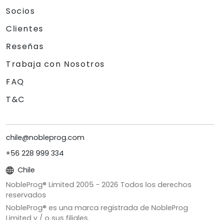
Socios
Clientes
Reseñas
Trabaja con Nosotros
FAQ
T&C
chile@nobleprog.com
+56 228 999 334
Chile
NobleProg® Limited 2005 -
2026
Todos los derechos
reservados
NobleProg® es una marca registrada de NobleProg
Limited y / o sus filiales.