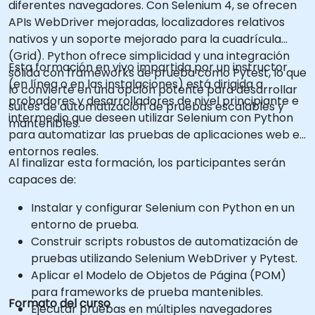
diferentes navegadores. Con Selenium 4, se ofrecen
APIs WebDriver mejoradas, localizadores relativos
nativos y un soporte mejorado para la cuadrícula
(Grid). Python ofrece simplicidad y una integración
Esta formación en vivo impartida por un instructor
sólida con frameworks de prueba como Pytest, lo que
(en línea o en las instalaciones) está dirigida a
lo convierte en una opción potente para desarrollar
probadores y desarrolladores de nivel principiante e
suites de automatización de pruebas escalables y
intermedio que deseen utilizar Selenium con Python
mantenibles.
para automatizar las pruebas de aplicaciones web en
entornos reales.
Al finalizar esta formación, los participantes serán
capaces de:
Instalar y configurar Selenium con Python en un
entorno de prueba.
Construir scripts robustos de automatización de
pruebas utilizando Selenium WebDriver y Pytest.
Aplicar el Modelo de Objetos de Página (POM)
para frameworks de prueba mantenibles.
Formato del curso
Ejecutar pruebas en múltiples navegadores