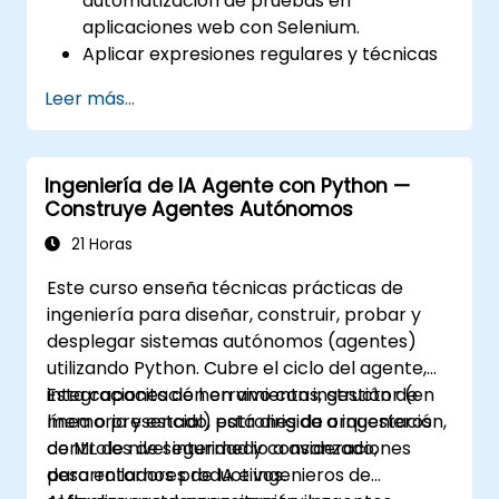
automatización de pruebas en
aplicaciones web con Selenium.
Aplicar expresiones regulares y técnicas
de verificación basadas en patrones.
Leer más...
Gestionar excepciones que detienen la
ejecución de las pruebas.
Buscar objetos web de manera
Ingeniería de IA Agente con Python —
programática.
Construye Agentes Autónomos
Capturar datos dinámicamente desde
controles web.
21 Horas
Crear un marco de trabajo para pruebas
Este curso enseña técnicas prácticas de
basadas en datos.
ingeniería para diseñar, construir, probar y
Distribuir las pruebas con Selenium Grid.
desplegar sistemas autónomos (agentes)
utilizando Python. Cubre el ciclo del agente,
integraciones de herramientas, gestión de
Esta capacitación en vivo con instructor (en
memoria y estado, patrones de orquestación,
línea o presencial) está dirigida a ingenieros
controles de seguridad y consideraciones
de ML de nivel intermedio a avanzado,
para entornos productivos.
desarrolladores de IA e ingenieros de