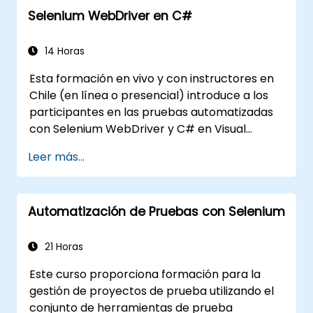
OpenAPI.
Selenium WebDriver en C#
Conectar APIs a una base de datos
utilizando SQLAlchemy.
Implementar seguridad y autenticación
14 Horas
en las APIs mediante las herramientas de
Esta formación en vivo y con instructores en
FastAPI.
Chile (en línea o presencial) introduce a los
Construir imágenes de contenedores e
participantes en las pruebas automatizadas
implementar APIs web en un servidor en
con Selenium WebDriver y C# en Visual
la nube.
Studio. Si no tienes experiencia en
Leer más...
programación con C# o deseas repasarla, te
invitamos a consultar el curso: C# para
Ingenieros de Pruebas Automatizadas.
Automatización de Pruebas con Selenium
21 Horas
Este curso proporciona formación para la
gestión de proyectos de prueba utilizando el
conjunto de herramientas de prueba