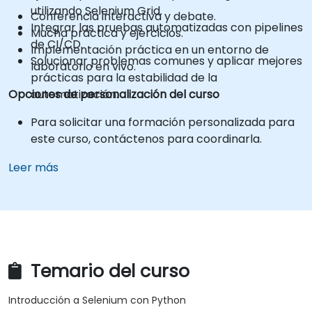
utilizando Selenium Grid.
Conferencia interactiva y debate.
Integrar las pruebas automatizadas con pipelines
Mucha práctica y ejercicios.
de CI/CD.
Implementación práctica en un entorno de
Solucionar problemas comunes y aplicar mejores
laboratorio en vivo.
prácticas para la estabilidad de la
Opciones de personalización del curso
automatización.
Para solicitar una formación personalizada para
este curso, contáctenos para coordinarla.
Leer más
Temario del curso
Introducción a Selenium con Python