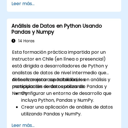
Leer más...
Análisis de Datos en Python Usando
Pandas y Numpy
14 Horas
Esta formación práctica impartida por un
instructor en Chile (en línea o presencial)
está dirigida a desarrolladores de Python y
analistas de datos de nivel intermedio que
deseen mejorar sus habilidades en análisis y
Al finalizar esta capacitación, los
manipulación de datos utilizando Pandas y
participantes serán capaces de:
NumPy.
Configurar un entorno de desarrollo que
incluya Python, Pandas y NumPy.
Crear una aplicación de análisis de datos
utilizando Pandas y NumPy.
Realizar operaciones avanzadas de
Leer más...
transformación, ordenamiento y filtrado