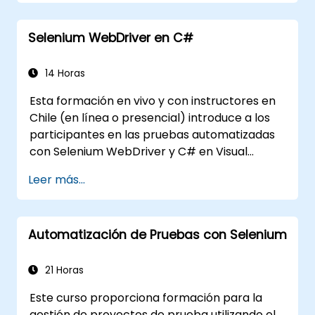
ejecución de las pruebas.
Buscar objetos web de manera
Selenium WebDriver en C#
programática.
Capturar datos dinámicamente desde
controles web.
14 Horas
Crear un marco de trabajo para pruebas
Esta formación en vivo y con instructores en
basadas en datos.
Chile (en línea o presencial) introduce a los
Distribuir las pruebas con Selenium Grid.
participantes en las pruebas automatizadas
con Selenium WebDriver y C# en Visual
Studio. Si no tienes experiencia en
Leer más...
programación con C# o deseas repasarla, te
invitamos a consultar el curso: C# para
Ingenieros de Pruebas Automatizadas.
Automatización de Pruebas con Selenium
21 Horas
Este curso proporciona formación para la
gestión de proyectos de prueba utilizando el