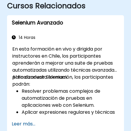
Cursos Relacionados
Selenium Avanzado
14 Horas
En esta formación en vivo y dirigida por
instructores en Chile, los participantes
aprenderán a mejorar una suite de pruebas
automatizadas utilizando técnicas avanzadas
para conducir Selenium.
Al finalizar esta formación, los participantes
podrán:
Resolver problemas complejos de
automatización de pruebas en
aplicaciones web con Selenium.
Aplicar expresiones regulares y técnicas
de verificación basadas en patrones.
Leer más...
Gestionar excepciones que detienen la