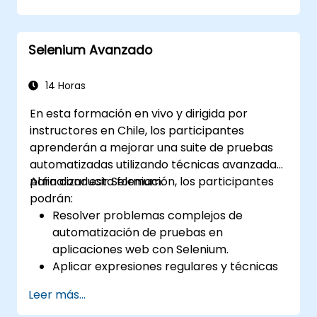
Distribuir las pruebas utilizando Selenium
Grid
Ejecutar pruebas de regresión con
Selenium Avanzado
Selenium en Jenkins
Preparar informes de prueba e informes
periódicos usando Jenkins
14 Horas
En esta formación en vivo y dirigida por
instructores en Chile, los participantes
aprenderán a mejorar una suite de pruebas
automatizadas utilizando técnicas avanzadas
para conducir Selenium.
Al finalizar esta formación, los participantes
podrán:
Resolver problemas complejos de
automatización de pruebas en
aplicaciones web con Selenium.
Aplicar expresiones regulares y técnicas
de verificación basadas en patrones.
Leer más...
Gestionar excepciones que detienen la