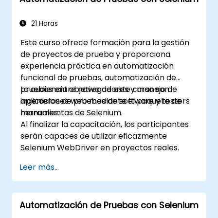
teórica del examen de certificación
TOSCA.
21 Horas
Este curso ofrece formación para la gestión
de proyectos de prueba y proporciona
experiencia práctica en automatización
funcional de pruebas, automatización de
pruebas entre navegadores y manejo de
La audiencia objetivo de este curso son
aplicaciones web mediante el paquete de
ingenieros de pruebas de software y testers
herramientas de Selenium.
manuales.
Al finalizar la capacitación, los participantes
serán capaces de utilizar eficazmente
Selenium WebDriver en proyectos reales.
Leer más...
Automatización de Pruebas con Selenium