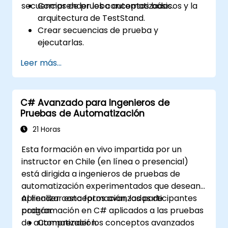
secuencias de prueba automatizadas.
Comprender los conceptos básicos y la
arquitectura de TestStand.
Crear secuencias de prueba y
ejecutarlas.
Utilizar las características colaborativas
Leer más...
de TestStand en entornos de desarrollo
de pruebas basados en equipos.
Integrar TestStand con otras
C# Avanzado para Ingenieros de
herramientas de software e instrumentos
Pruebas de Automatización
de prueba.
Desarrollar pasos de prueba
21 Horas
personalizados y complementos
Esta formación en vivo impartida por un
(plugins) en TestStand.
instructor en Chile (en línea o presencial)
está dirigida a ingenieros de pruebas de
automatización experimentados que desean
aprender conceptos avanzados de
Al finalizar esta formación, los participantes
programación en C# aplicados a las pruebas
podrán:
de automatización.
Comprender los conceptos avanzados