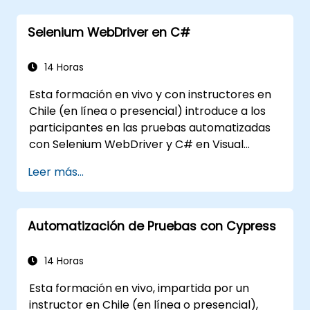
ejecución de las pruebas.
Buscar objetos web de manera
Selenium WebDriver en C#
programática.
Capturar datos dinámicamente desde
controles web.
14 Horas
Crear un marco de trabajo para pruebas
Esta formación en vivo y con instructores en
basadas en datos.
Chile (en línea o presencial) introduce a los
Distribuir las pruebas con Selenium Grid.
participantes en las pruebas automatizadas
con Selenium WebDriver y C# en Visual
Studio. Si no tienes experiencia en
Leer más...
programación con C# o deseas repasarla, te
invitamos a consultar el curso: C# para
Ingenieros de Pruebas Automatizadas.
Automatización de Pruebas con Cypress
14 Horas
Esta formación en vivo, impartida por un
instructor en Chile (en línea o presencial),