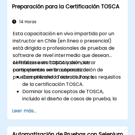
Preparación para la Certificación TOSCA
14 Horas
Esta capacitación en vivo impartida por un
instructor en Chile (en línea o presencial)
está dirigida a profesionales de pruebas de
software de nivel intermedio que desean
certificarse en TOSCA y demostrar
Al finalizar esta capacitación, los
competencia en la automatización de
participantes serán capaces de:
pruebas utilizando Tricentis Tosca.
Comprender la estructura y los requisitos
de la certificación TOSCA.
Dominar los conceptos de TOSCA,
incluido el diseño de casos de prueba, la
automatización y la ejecución.
Leer más...
Aplicar las mejores prácticas para crear
casos de prueba reutilizables y
mantenibles.
Automatización de Pruebas con Selenium
Prepararse para las partes práctica y