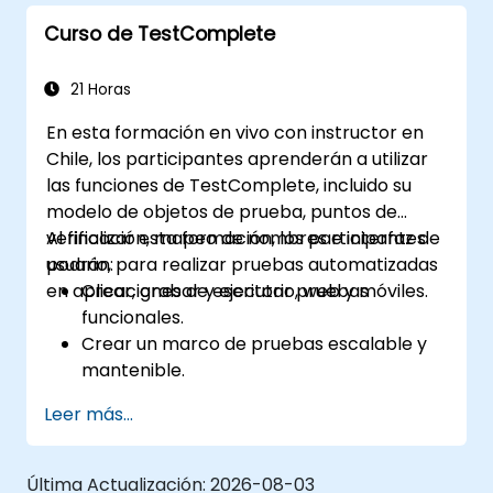
Curso de TestComplete
21 Horas
En esta formación en vivo con instructor en
Chile, los participantes aprenderán a utilizar
las funciones de TestComplete, incluido su
modelo de objetos de prueba, puntos de
verificación, mapeo de nombres e interfaz de
Al finalizar esta formación, los participantes
usuario, para realizar pruebas automatizadas
podrán:
en aplicaciones de escritorio, web y móviles.
Crear, grabar y ejecutar pruebas
funcionales.
Crear un marco de pruebas escalable y
mantenible.
Crear puntos de verificación, adaptar las
Leer más...
pruebas a múltiples dispositivos y analizar
los resultados de las pruebas.
Utilizar las extensiones de secuencias de
Última Actualización:
2026-08-03