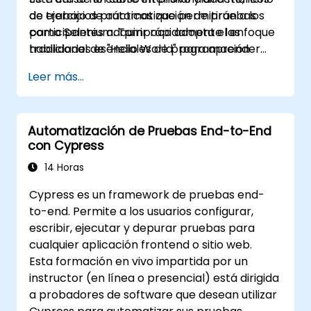
de ejercicios prácticos que permitirán a los
de trabajo de automatización de pruebas
participantes adquirir rápidamente las
como Selenium. Tampoco adopta el enfoque
habilidades esenciales de programación
tradicional de "Hello World" para aprender
necesarias para aplicarlas en la
Java, ya que este no es un curso sobre
Leer más...
automatización de pruebas de software. El
desarrollo de aplicaciones. El objetivo
enfoque se centra en los fundamentos de
principal de este curso es poner a los
Java, los cuales pueden aplicarse
participantes en funcionamiento
Automatización de Pruebas End-to-End
directamente e inmediatamente a la
rápidamente con la automatización de
con Cypress
automatización de pruebas.
pruebas. Si ya tienes conocimientos de Java y
deseas iniciar directamente con las pruebas
14 Horas
mediante Selenium, consulta:
Introducción a
Cypress es un framework de pruebas end-
Selenium
to-end. Permite a los usuarios configurar,
(https://www.nobleprog.com/introduction-
escribir, ejecutar y depurar pruebas para
selenium-training)
.
cualquier aplicación frontend o sitio web.
Esta formación en vivo impartida por un
instructor (en línea o presencial) está dirigida
a probadores de software que desean utilizar