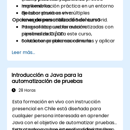
mantenibles.
Implementación práctica en un entorno
Ejecutar pruebas en múltiples
de laboratorio en vivo.
Opciones de personalización del curso
navegadores utilizando Selenium Grid.
Integrar las pruebas automatizadas con
Para solicitar una formación
pipelines de CI/CD.
personalizada para este curso,
Solucionar problemas comunes y aplicar
contáctenos para coordinarla.
mejores prácticas para la estabilidad de
Leer más...
la automatización.
Introducción a Java para la
automatización de pruebas
28 Horas
Esta formación en vivo con instrucción
presencial en Chile está diseñada para
cualquier persona interesada en aprender
Java con el objetivo de automatizar pruebas.
Se trata de un curso intensivo y directo, lleno
Este curso no cubre en profundidad marcos