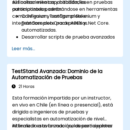
sus conocimientos y habilidades en pruebas
Al finalizar esta capacitación, los
automatizadas, centrándose en herramientas
participantes podrán:
como Selenium, TestComplete e
Configurar y configurar Selenium y
integrándose con Oracle APEX y .Net Core.
TestComplete para pruebas
automatizadas.
Desarrollar scripts de prueba avanzados
y marcos de trabajo (frameworks).
Leer más...
Integrar las pruebas automatizadas con
aplicaciones de Oracle APEX y .Net Core.
Aplicar técnicas de aprendizaje
TestStand Avanzado: Dominio de la
automático para mejorar la
Automatización de Pruebas
automatización de pruebas.
Transicionar eficazmente de las pruebas
21 Horas
manuales a las automatizadas.
Esta formación impartida por un instructor,
Gestionar proyectos de pruebas
en vivo en Chile (en línea o presencial), está
externalizadas y mantener los
dirigida a ingenieros de pruebas y
estándares de calidad.
especialistas en automatización de nivel
intermedio a avanzado que deseen explorar
Al finalizar esta formación, los participantes