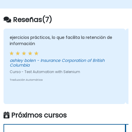
comandos de TestComplete.
Reseñas(7)
ejercicios prácticos, lo que facilita la retención de
As
información
co
ashley bolen - Insurance Corporation of British
Pe
Columbia
Cur
Curso - Test Automation with Selenium
Tra
Traducción Automática
Próximos cursos