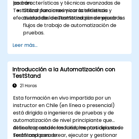
las características y técnicas avanzadas de
podrán:
TestStand para maximizar la eficiencia y
Utilizar funciones y características
efectividad de la automatización de pruebas.
avanzadas de TestStand para mejorar los
flujos de trabajo de automatización de
pruebas.
Personalizar interfaces de usuario y
Leer más...
desarrollar secuencias de prueba
avanzadas.
Implementar técnicas avanzadas de
Introducción a la Automatización con
procesamiento y generación de informes
TestStand
de resultados.
Integrar TestStand con bases de datos
21 Horas
externas, sistemas y hardware.
Esta formación en vivo impartida por un
Aplicar las mejores prácticas para
instructor en Chile (en línea o presencial)
mantener, gestionar, solucionar
está dirigida a ingenieros de pruebas y de
problemas y depurar secuencias de
automatización de nivel principiante que
prueba complejas.
deseen aprender los fundamentos del uso de
Al finalizar esta formación, los participantes
TestStand para crear, ejecutar y gestionar
serán capaces de: