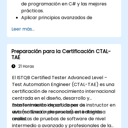
de programación en C# y las mejores
prácticas.
Aplicar principios avanzados de
programación orientada a objetos para
Leer más...
crear soluciones de automatización
eficientes y flexibles.
Diseñar y desarrollar marcos
Preparación para la Certificación CTAL-
(frameworks) de automatización
TAE
modulares y reutilizables utilizando las
mejores prácticas de la industria.
21 Horas
El ISTQB Certified Tester Advanced Level –
Test Automation Engineer (CTAL-TAE) es una
certificación de reconocimiento internacional
centrada en el diseño, desarrollo y
mantenimiento de soluciones de
Esta formación impartida por un instructor en
automatización de pruebas en entornos
vivo (en línea o presencial) está dirigida a
reales.
analistas de pruebas de software de nivel
intermedio a avanzado y profesionales de la