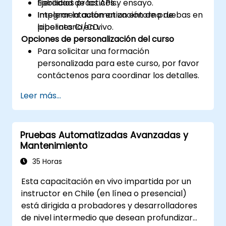
fiabilidad de las APIs.
Ejercicios prácticos y ensayo.
Integrar la automatización de pruebas en
Implementación en un entorno de
pipelines CI/CD.
laboratorio en vivo.
Opciones de personalización del curso
Para solicitar una formación
personalizada para este curso, por favor
contáctenos para coordinar los detalles.
Leer más...
Pruebas Automatizadas Avanzadas y
Mantenimiento
35 Horas
Esta capacitación en vivo impartida por un
instructor en Chile (en línea o presencial)
está dirigida a probadores y desarrolladores
de nivel intermedio que desean profundizar