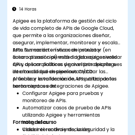
14 Horas
Apigee es la plataforma de gestión del ciclo
de vida completo de APIs de Google Cloud,
que permite a las organizaciones diseñar,
asegurar, implementar, monitorear y escalar
APIs. Sus características de prueba y
Esta formación en vivo con instructor (en
automatización permiten a los equipos validar
línea o presencial) está dirigida a ingenieros
APIs, aplicar políticas y garantizar despliegues
QA y desarrolladores de nivel principiante e
de alta calidad en pipelines CI/CD.
intermedio que deseen automatizar las
pruebas y la validación de APIs utilizando las
Al finalizar esta formación, los participantes
herramientas e integraciones de Apigee.
serán capaces de:
Configurar Apigee para pruebas y
monitoreo de APIs.
Automatizar casos de prueba de APIs
utilizando Apigee y herramientas
Formato del curso
integradas.
Validar el rendimiento, la seguridad y la
Clase interactiva y discusión.